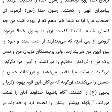
رمان خدا روی برتافتند و رسول خدا را تکذیب کردند و
یامبران الهی را کشتند، رسول خدا (ص) فرمود: ای
صحاب من! آیا به شما خبر دهم که از یهود امّت من چه
سانی شبیه آنانند؟ گفتند: آری یا رسول خدا! فرمود:
روهی از بنی امیّه که می‌پندارند از امّت منند و خود را
یرو آیین من می‌پندارند، ولی برجستگان ذرّیه‌ی من و نسل
اک من و فرزندان دخترم را می‌کشند و آیین مرا دگرگون
ی‌کنند و سنّت مرا تغییر می‌دهند و فرزندانم حسن و
سین را می‌کشند، آن‌گونه که نیاکان این قوم یهود، زکریا و
حیی (ع) را کشتند. آگاه باشید! خداوند آنان را لعنت
ی‌کند، آن‌گونه پیشتر ایشان را لعنت کرد و خداوند بر