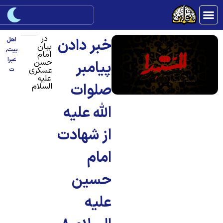
در
خبر دادن
اهل
بیان
بیت
,
امام
عبرا
حسن
پیامبر
عسکری
ت
علیه
صلوات
السلام
الله علیه
از شهادت
امام
حسین
علیه