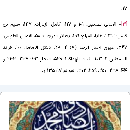
17
– الامالی للصدوق: 101 و 117، کامل الزیارات: 147، سلیم بن
قیس: 233، غایة المرام: 199، بصائر الدرجات: 50، الامالی للطوسی:
367، عیون اخبار الرضا (ع) 2: 28، دلائل الامامة: 100، فرائد
السمطین 2: 103، اثبات الهداة 1: 529، البحار 43: 238، 243 و
2، 250، 259، 302، العوالم 17: 135 و…
اَلسَلامُ
عَلَیکَ یا
اَبا
عَبدِاللّهِ
یا