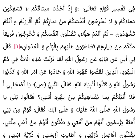
ِي تَفْسِيرِ قَوْلِهِ تَعَالَى: «وَ إِذْ أَخَذْنا ميثاقَكُمْ لا تَسْفِكُونَ
ِماءَكُمْ وَ لا تُخْرِجُونَ أَنْفُسَكُمْ مِنْ دِيارِكُمْ ثُمَّ أَقْرَرْتُمْ وَ أَنْتُمْ
َشْهَدُونَ – ثُمَّ أَنْتُمْ هؤُلاءِ تَقْتُلُونَ أَنْفُسَكُمْ وَ تُخْرِجُونَ فَريقاً
ِنْكُمْ مِنْ دِيارِهِمْ تَظاهَرُونَ عَلَيْهِمْ بِالْإِثْمِ وَ الْعُدْوانِ»
[1]
. قَالَ
ِي أَبِي عَن آبَائِهِ عَن رَسُولُ اللَّهِ: لَمَّا نَزَلَتْ هَذِهِ الْآيَةُ فِي ذَمِّ
لْيَهُودِ، الَّذِينَ نَقَضُوا عُهُودَ اللَّهِ وَ حَادُوا عَنْ أَمْرِ اللَّهِ وَ كَذَّبُوا
َسُولُ اللَّهِ وَ قَتَلُوا أَنْبِيَاءَ اللَّهِ، فَقَالَ النَّبِيُّ (ص): يَا أَصْحَابِي أَ
َلَا أُنَبِّئُكُمْ بِمَا يُضَاهِيكُمْ مِنْ يَهُودِ أُمَّتِي؟ فَقَالُوا: بَلَى يَا
َسُولَ اللَّهِ صَلَّى اللَّهُ عَلَيْكَ وَ عَلَى آلِكَ فَقَالَ: قَوْمٌ مِنْ بَنِي
ُمَيَّةَ يَزْعَمُونَ أَنَّهُمْ مِنْ أَمُّتِي وَ يَظُنُّونَ أَنَّهُمْ مِنْ أَهْلِ مِلَّتِي،
َقْتُلُونَ أَفَاضِلَ ذُرِّيَّتِي وَ أَطَايِبَ أَرُومَتِي وَ ذُرِّيَّةَ ابْنَتِي وَ