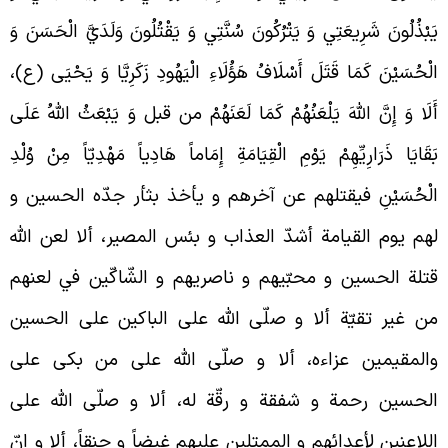
َبْذُلُونَ شَرِيعَتِي وَ يَتْرُكُونَ سُنَّتِي وَ يَقْتُلُونَ وَلَدَيَّ الْحَسَنَ وَ
لْحُسَيْنَ كَمَا قَتَلَ أَسْلَافُ هَؤُلَاءِ الْيَهُودِ زَكَرِيَّا وَ يَحْيَى (ع)،
َلَا وَ إِنَّ اللَّهَ يَلْعَنُهُمْ كَمَا لَعَنَهُمْ من قبل وَ يَبْعَثُ اللَّهُ عَلَى
َقَايَا ذَرَارِيِّهِمْ يَوْمِ الْقِيَامَةِ إِمَاماً هَادِياً مَهْدِيّاً مِنْ وُلْدِ
لْحُسَيْنِ فيقتلهم عن آخرهم و يأخذ بثأر جدّه الحسين و
هم يوم القيامة أشدّ العذاب و بئس المصير، ألا لعن الله
تلة الحسين و محبّيهم و ناصريهم و الشّاكّين في لعنهم
ن غير تقيّة ألا و صلّى الله على الباكين على الحسين
المقيمين عزاءه، ألا و صلّى الله على من بكى على
لحسين رحمة و شفقة و رقّة له، ألا و صلّى الله على
للاعنين لأعدائهم و الممتلين عليهم غيضاً و حنقاً، ألا و إنّ