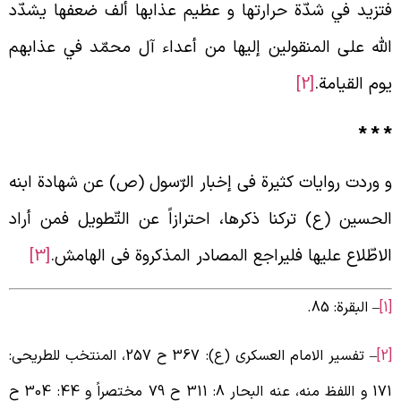
تزيد في شدّة حرارتها و عظيم عذابها ألف ضعفها يشدّد
لله على المنقولين إليها من أعداء آل محمّد في عذابهم
وم القيامة.
[2]
* * 
 وردت روایات کثیرة فی إخبار الرّسول (ص) عن شهادة ابنه
لحسین (ع) ترکنا ذکرها، احترازاً عن التّطویل فمن أراد
لاطّلاع علیها فلیراجع المصادر المذکروة فی الهامش.
[3]
– البقرة: 85.
– تفسیر الامام العسکری (ع): 367 ح 257، المنتخب للطریحی:
171 و اللفظ منه، عنه البحار 8: 311 ح 79 مختصراً و 44: 304 ح