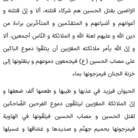
لرّاضين بقتل الحسين هم شركاء قتلته، ألا و إنّ قتلته و
عوانهم و أشياعهم و المتقدّمين و المتأخّرين براءة من
ين الله و عليهم لعنة الله و الملائكة و النّاس أجمعين، ألا
 إنّ الله يأمر ملائكته المقرّبين أن يتلقّوا دموع الباكين
لى مصاب الحسين (ع) فيجمعون دموعهم و ينقلونها إلى
زنة الجنان فيمزجونها بماء
لحيوان فيزيد في عذبها و طيبها و طعمها ألف ضعفها و
نّ الملائكة المقرّبين ليتلقّون دموع الفرحين الضّاحكين
قتل الحسين و مصاب الحسين فيلقّونها في الهاوية
يمزجونها بحميم جهنّم و صديدها و غسّاقها و غسيلها