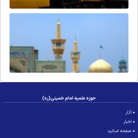
آوازِ
التجا
حوزه علمیه امام خمینی(ره)
آثار
اخبار
صفحه اساتید