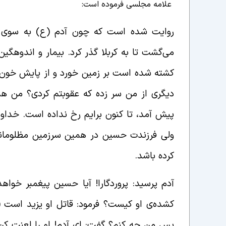
علامه مجلسی فرموده است:
روایت شده است که چون آدم (ع) به سوی زم
می‌گشت تا به کربلا گذر کرد. بیمار و اندوهگ
کشته شده است بر زمین خورد و از پایش خون ج
دیگری از من سر زده که عقوبتم کردی؟ من همه
پیش آمد، تا کنون برایم رخ نداده است. خداون
ولی فرزندت حسین در همین سرزمین مظلومانه
کرده باشد.
آدم پرسید: پروردگارا! آیا حسین پیغمبر خواهد
کشده‌ی او کیست؟ فرمود: قاتل او یزید است (ل
پس من چه کنم؟ گفت: ای آدم! او را لعنت کن.