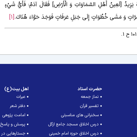
هُ يَزِيدُ [لَعِينُ‏ أَهْلِ السَّمَاوَاتِ وَ الْأَرْضِ] فَقَالَ آدَمُ: فَأَيُّ شَيْ‏ءٍ
َعَ مَرَّاتٍ وَ مَشَى خُطُوَاتٍ إِلَى جَبَلِ عَرَفَاتٍ فَوَجَدَ حَوَّاءَ هُنَاكَ.
[1]
حضرت استاد
اهل بیت(ع)
نماز جمعه
عبرات
تفسیر قرآن
دفتر شعر
سخنرانی های مناسبتی
امامت پژوهی
درس اخلاق مسجد جامع ازگل
پرسش و پاسخ
درس اخلاق حوزه امام خمینی
جستارهایی در ت