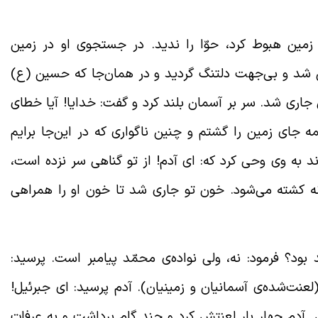
ین هبوط کرد، حوّا را ندید. در جستجوی او در زمین
ین شد و بی‌جهت دلتنگ گردید و در همان‌جا که حسین (ع)
اری شد. سر بر آسمان بلند کرد و گفت: خدایا! آیا خطای
 جای زمین را گشتم و چنین ناگواری که در این‌جا برایم
د به وی وحی کرد که: ای آدم! از تو گناهی سر نزده است،
 کشته می‌شود. خون تو جاری شد تا خون او را همراهی
 بود؟ فرمود: نه، ولی نواده‌ی محمّد پیامبر است. پرسید:
عنت‌شده‌ی آسمانیان و زمینیان). آدم پرسید: ای جبرئیل!
 آدم چهار بار لعنتش کرد و چند گام برداشت و به عرفات