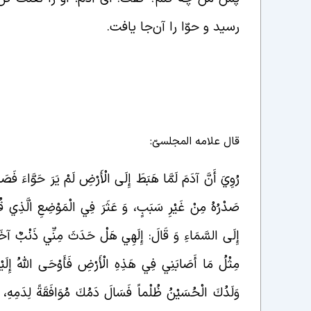
رسید و حوّا را آن‌جا یافت.
قال علامه المجلسیّ:
رُوِيَ أَنَّ آدَمَ‏ لَمَّا هَبَطَ إِلَى‏ الْأَرْضِ‏ لَمْ يَرَ حَوَّاءَ فَص
صَدْرُهُ مِنْ غَيْرِ سَبَبٍ، وَ عَثَرَ فِي الْمَوْضِعِ الَّذِي قُ
إِلَى السَّمَاءِ وَ قَالَ: إِلَهِي هَلْ حَدَثَ مِنِّي ذَنْبٌ آخَر
مِثْلُ مَا أَصَابَنِي فِي هَذِهِ الْأَرْضِ فَأَوْحَى اللَّهُ إِلَ
وَلَدُكَ الْحُسَيْنُ ظُلْماً فَسَالَ دَمُكَ مُوَافَقَةً لِدَمِهِ، فَق