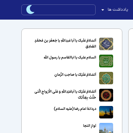
یادداشت ها
اَلسَلامُ عَلَیکَ یا اَبا عَبدِاللّهِ یا جَعفَرَ بنَ مُحَمَّدٍ
الصّادِق
السلام علیک یا اباالقاسم یا رسول الله
اَلسّلامُ عَلَیْکَ یا صاحِبَ الزَّمانِ
اَلسَّلامُ عَلَیْکَ یا اَباعَبْدِاللَّهِ وَ عَلَى الاَْرْواحِ الَّتى
حَلَّتْ بِفِناَّئِکَ
دردانهٔ امام رضا (علیه السلام)
آوازِ التجا