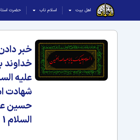
اهل بیت
اسلام ناب
حضرت استاد
خبر دادن
خداوند ب
علیه السل
شهادت ام
حسین عل
السلام 1