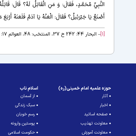
النَّبِيِّ مُحَمَّدٍ، فَقَالَ: وَ مَنِ الْقَاتِلُ لَهُ؟ قَالَ: قَاتِلُ
أَصْنَعُ يَا جَبْرَئِيلُ؟ فَقَالَ: الْعَنْهُ يَا آدَمُ فَلَعَنَهُ أَرْب
[1]
– البحار 44: 242 ح 37، المنتخب: 48، العوالم 17: 101 ح 1.
حوزه علمیه امام خمینی(ره)
اسلام ناب
آثار
از آسمان
اخبار
سبک زندگی
صفحه اساتید
رسم خوبان
معاونت تهذیب
پوستین وارونه
معاونت آموزش
حکومت اسلامی