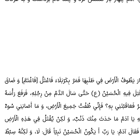
َارَ يَطُوفُ الْأَرْضَ فِي طَلَبِهَا فَمَرَّ بِكَرْبَلَاءَ فَاعْتَلَّ [فَاغْتَمَّ] وَ ضَاقَ
تِلَ فِيهِ الْحُسَيْنُ (ع) حَتَّى سَالَ الدَّمُ مِنْ رِجْلِهِ، فَرَفَعَ رَأْسَهُ
ُ فَعَاقَبْتَنِي بِهِ؟ فَإِنِّي طُفْتُ جَمِيعَ الْأَرْضِ، وَ مَا أَصَابَنِي سُوءٌ
يْهِ يَا آدَمُ مَا حَدَثَ مِنْكَ ذَنْبٌ، وَ لَكِنْ يُقْتَلُ فِي هَذِهِ الْأَرْضِ
َالَ آدَمُ: يَا رَبِّ أَ يَكُونُ الْحُسَيْنُ نَبِيّاً قَالَ: لَا، وَ لَكِنَّهُ سِبْطُ