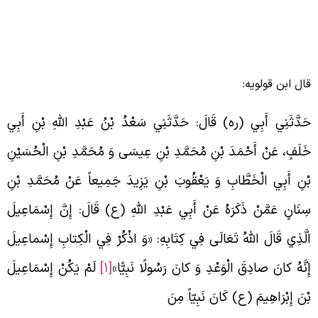
ال ابن قولویه:
َدَّثَنِي أَبِي (ره) قَالَ: حَدَّثَنِي سَعْدُ بْنُ عَبْدِ اللَّهِ بْنِ أَبِي
َلَفٍ، عَنْ أَحْمَدَ بْنِ مُحَمَّدِ بْنِ عِيسَى وَ مُحَمَّدِ بْنِ الْحُسَيْنِ
ْنِ أَبِي الْخَطَّابِ وَ يَعْقُوبَ بْنِ يَزِيدَ جَمِيعاً عَنْ مُحَمَّدِ بْنِ
ِنَانٍ عَمَّنْ ذَكَرَهُ عَنْ أَبِي عَبْدِ اللَّهِ (ع) قَالَ: إِنَّ إِسْمَاعِيلَ
لَّذِي قَالَ اللَّهُ تَعَالَى فِي كِتَابِهِ: «وَ اذْكُرْ فِي الْكِتابِ إِسْماعِيلَ
ِنَّهُ كانَ صادِقَ الْوَعْدِ وَ كانَ رَسُولًا نَبِيًّا»
[1]
لَمْ يَكُنْ إِسْمَاعِيلَ
ْنَ إِبْرَاهِيمَ (ع) كَانَ نَبِيّاً مِنَ