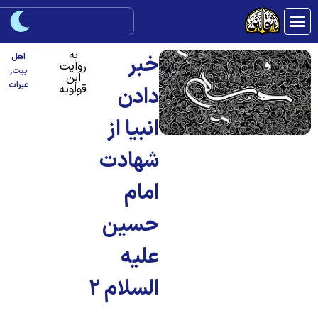
به
خبر
اهل
روایت
بیت
,
ابن
عبرات
قولویه
دادن
انبیا از
شهادت
امام
حسین
علیه
السلام 2