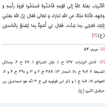
لْأَنْبِيَاءِ، بَعَثَهُ اللَّهُ إِلَى قَوْمِهِ فَأَخَذُوهُ فَسَلَخُوا فَرْوَةَ رَأْسِهِ وَ
َجْهِهِ، فَأَتَاهُ مَلَكٌ عَنِ اللَّهِ تَبَارَكَ وَ تَعَالَى فَقَالَ: إِنَّ اللَّهَ بَعَثَنِي
ِلَيْكَ فَمُرْنِي بِمَا شِئْتَ، فَقَالَ: لِي أُسْوَةٌ بِمَا يُصْنَعُ بِالْحُسَيْنِ
ع).
[2]
– مریم: 54.
– کامل الزیارات: 137 ح 1، علل الشرائع 1: 77 ح 2، وسائل
الشیعة 2: 909 ح 20، البحار 13: 388 ح 2 و 3 و 390 ح 6 و 7،
العوالم 17: 108 ح 1 و ذکر ابن قولویه فی ح 3 انّه هو اسماعیل بن
زقیل النّبیّ (ع).