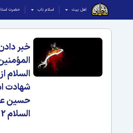
اهل بیت
اسلام ناب
حضرت استاد
خبر دادن 
المؤمنین
السلام از
شهادت ام
حسین عل
السلام 12