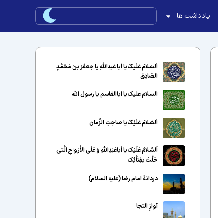
یادداشت ها
اَلسَلامُ عَلَیکَ یا اَبا عَبدِاللّهِ یا جَعفَرَ بنَ مُحَمَّدٍ
الصّادِق
السلام علیک یا اباالقاسم یا رسول الله
اَلسّلامُ عَلَیْکَ یا صاحِبَ الزَّمانِ
اَلسَّلامُ عَلَیْکَ یا اَباعَبْدِاللَّهِ وَ عَلَى الاَْرْواحِ الَّتى
حَلَّتْ بِفِناَّئِکَ
دردانهٔ امام رضا (علیه السلام)
آوازِ التجا