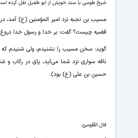
شیخ طوسی با سند خویش از ابو طفیل نقل کرده است
مسیب بن نجبه نزد امیر المؤمنین (ع) آمد، در ح
قضیه چیست؟ گفت: بر خدا و رسول خدا دروغ می
گوید: سخن مسیب را نشنیدم، ولی شنیدم که ام
ناقه سواری نزد شما می‌آید، پای در رکاب و ش
حسین بن علی (ع) بود).
قال الطّوسیّ: