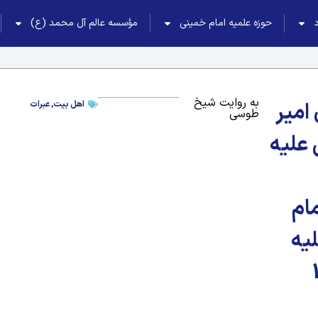
حوزه علمیه امام خمینی
مؤسسه عالم آل محمد (ع)
به روایت شیخ
امیر
اهل بیت
,
عبرات
طوسی
 علیه
ام
یه