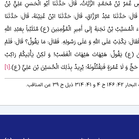
صٍ عُمَرُ بْنُ مُحَمَّدٍ الزَّيَّاتُ، قَالَ: حَدَّثَنَا أَبُو الْحَسَنِ عَلِيُّ بْنُ
الَ: حَدَّثَنَا عَبْدُ الرَّزَّاقِ، قَالَ: حَدَّثَنَا ابْنُ عُيَيْنَةَ، قَالَ: حَدَّثَنَا
الْمُسَيَّبُ بْنُ نَجَبَةَ إِلَى أَمِيرِ الْمُؤْمِنِينَ (ع) مُتَلَبِّباً بِعَبْدِ اللَّهِ
َقَالَ: يَكْذِبُ عَلَى اللَّهِ وَ عَلَى رَسُولِهِ. فَقَالَ: مَا يَقُولُ؟ قَالَ: فَلَمْ
ِينَ (ع) يَقُولُ: هَيْهَاتَ هَيْهَاتَ الْغَضَبُ! وَ لَكِنْ يَأْتِيكُمْ رَاكِبُ
حَجٍّ وَ لَا عُمْرَةٍ فَيَقْتُلُونَهُ؛ يُرِيدُ بِذَلِكَ الْحُسَيْنَ بْنَ عَلِيٍّ (ع).
[1]