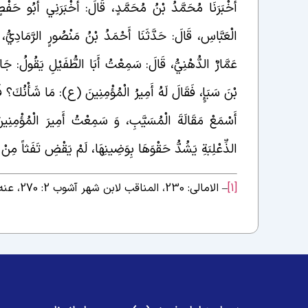
أَخْبَرَنَا مُحَمَّدُ بْنُ مُحَمَّدٍ، قَالَ: أَخْبَرَنِي أَبُو حَفْ
الْعَبَّاسِ، قَالَ: حَدَّثَنَا أَحْمَدُ بْنُ مَنْصُورٍ الرَّمَادِيُّ، قَ
عَمَّارٌ الدُّهْنِيُّ، قَالَ: سَمِعْتُ أَبَا الطُّفَيْلِ يَقُولُ: جَاءَ 
بْنَ سَبَإٍ، فَقَالَ لَهُ أَمِيرُ الْمُؤْمِنِينَ (ع): مَا شَأْنُكَ؟ ف
أَسْمَعْ مَقَالَةَ الْمُسَيَّبِ، وَ سَمِعْتُ أَمِيرَ الْمُؤْمِن
الذِّعْلِبَةِ يَشُدُّ حَقْوَهَا بِوَضِينِهَا، لَمْ يَقْضِ تَفَثاً مِنْ 
[1]
– الامالی: 230، المناقب لابن شهر آشوب 2: 270، عنه البحار 42: 146 ح 4 و 41: 314 ذیل ح 39 عن المناقب.