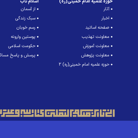
حوزه علمیه امام خمینی(ره)
اسلام ناب
آثار
از آسمان
اخبار
سبک زندگی
صفحه اساتید
رسم خوبان
معاونت تهذیب
پوستین وارونه
معاونت آموزش
حکومت اسلامی
معاونت پژوهش
پرسش و پاسخ مسائل
حوزه علمیه امام خمینی(ره) 2