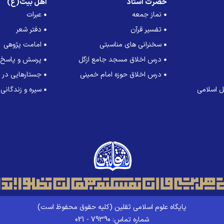
حضرت استاد
اهل بیت(ع)
نماز جمعه
عبرات
تفسیر قرآن
دفتر شعر
سخنرانی های مناسبتی
امامت پژوهی
درس اخلاق مسجد جامع ازگل
پرسش و پاسخ
درس اخلاق حوزه امام خمینی
جستارهایی در ت
 اسلامی
سیره و زندگانی
پایگاه علوم اسلامی ثقلین (کلیه حقوق محفوظ است)
شماره تماس: 79390 - 021