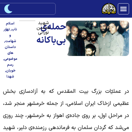
شهید
حمله‌ی
اسلام
محسن
ناب
,
تهوّر
نورانی
و
بی‌باکانه
شهامت
,
داستان
های
موضوعی
,
رسم
خوبان
,
شهدا
ر عملیّات بزرگ بیت المقدس که به آزادسازی بخش
ظیمی ازخاک ایران اسلامی، از جمله خرمشهر منجر شد،
ر مراحل اول، بر روی جاده‌ی اهواز به خرمشهر، چند روزی
ی‌شد که گردان سلمان به فرماندهی رزمنده‌ی دلیر، شهید