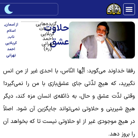
گزیده‌هایی
حلاوت
از آسمان
,
از بیانات
اسلام
کربلایی
ناب
,
احمد
عشق
تهرانی
کربلایی
(ره)
احمد
تهرانی
فقا خداوند می‌گوید: أیُّها النّاس، با احدی غیر از من انس
گیرید، که هیچ لذّتی جای عشق‌بازی با من را نمی‌گیرد!
قتی لذّت عشق و حال، به ذائقه‌ی انسان مزه کند، دیگر
یچ شیرینی و حلاوتی نمی‌تواند جایگزین آن شود. اصلاً
ر هیچ موجودی غیر از او حلاوتی نیست تا که بخواهد آن
ا بروز دهد.