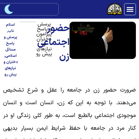
پرسش
حضور
اسلام
و پاسخ
ناب
,
پیرامون
پرسش و
دختران
اجتماعی
و
پاسخ
نیازهای
مسائل
زن
پیش رو
اسلامی
,
دختران و
نیازهای
پیش رو
رورت حضور زن در جامعه را عقل و شرع تشخیص
ی‌‌دهند. با توجه به این که زن، انسان است و انسان
وجودی اجتماعی بالطبع است، به طور کلی زندگی او در
نار مرد در جامعه با حفظ شرایط ایمن بسیار بدیهی