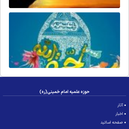
حُجّت ا
زمان(ار
فداه) د
جامعه 
عصر غی
حوزه علمیه امام خمینی(ره)
آثار
اخبار
صفحه اساتید