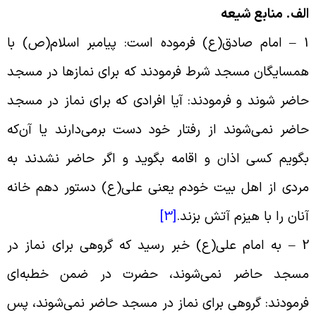
لف. منابع شیعه
1 – امام صادق(ع) فرموده است: پیامبر اسلام(ص) با
مسایگان مسجد شرط فرمودند که براى نمازها در مسجد
اضر شوند و فرمودند: آیا افرادی که براى نماز در مسجد
اضر نمى‌‏شوند از رفتار خود دست برمی‌‌دارند یا آن‌‌که
گویم کسى اذان و اقامه بگوید و اگر حاضر نشدند به
ردى از اهل بیت خودم یعنى على(ع) دستور دهم خانه
نان را با هیزم آتش بزند.
[3]
2 
به امام علی(ع) خبر رسید که گروهی برای نماز در
سجد حاضر نمی‌‌شوند، حضرت در ضمن خطبه‌‌ای
رمودند: گروهی برای نماز در مسجد حاضر نمی‌‌شوند، پس