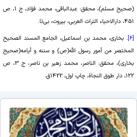
(صحیح مسلم)، محقق:‌ عبدالباقی، محمد فؤاد، ج 1، ص
دارالاحیاء التراث العربی، بیروت، بی‌تا.
[
. بخاری، محمد بن اسماعیل، الجامع المسند الصحیح
لمختصر من أمور رسول الله(ص) و سننه و أیامه(صحیح
بخاری)، محقق: الناصر، محمد زهیر بن ناصر، ج 3، ص
 دار طوق النجاة، چاپ اول، 1422ق.
اَلسَلامُ
عَلَیکَ یا
اَبا
عَبدِاللّهِ
یا