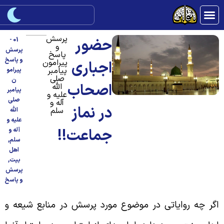
پرسش
حضور
01 -
و
پرسش
پاسخ
و پاسخ
پیرامون
اجباری
پیامبر
پیرامو
صلی
ن
اصحاب
الله
پیامبر
علیه و
صلی
آله و
در نماز
سلم
الله
علیه و
جماعت!!
آله و
سلم
,
اهل
بیت
,
پرسش
و پاسخ
گر چه روایاتی در موضوع مورد پرسش در منابع شیعه و