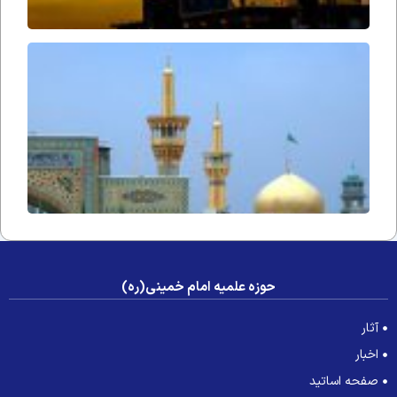
آوازِ
التجا
حوزه علمیه امام خمینی(ره)
آثار
اخبار
صفحه اساتید