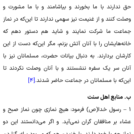
ق ندارند با ما بخورند و بیاشامند و با ما مشورت و
صلت کنند و از غنیمت نیز سهمی ندارند تا این‌‌که در نماز
ماعت ما شرکت نمایند و شاید هم دستور دهم که
انه‌‌هایشان را با آنان آتش بزنم، مگر این‌‌که دست از این
ارشان بردارند. به دنبال بیانات حضرت، مسلمانان نیز با
نان سر یک سفره ننشستند و با آنان وصلت نکردند تا
ین‌‌که با مسلمانان در جماعت حاضر شدند.‏
[4]
. منابع اهل سنت
1
رسول خدا(ص) فرمود: هیچ نمازى چون نماز صبح و
شاء بر منافقان گران نمى‏‌آید. و اگر مى‌‏دانستند این دو
ماز چه با خود دارند، با خزیدن هم که مى‌‏بود براى گزاردن