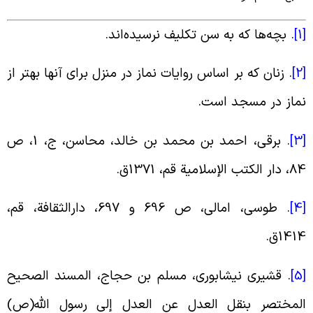
[
. بچه‌ها که به سن تکلیف نرسیده‌اند.
[
. زنان که بر اساس روایات نماز در منزل برای آنها بهتر از
ماز در مسجد است.
[
. برقى، احمد بن محمد بن خالد، محاسن، ج، 1، ص
ار الکتب الإسلامیة قم، 1371ق.
[
. طوسی، امالی، ص 696 و 697، دارالثقافة، قم،
141ق.
[
. قشیری نیشابوری، مسلم بن حجاج، المسند الصحیح
لمختصر بنقل العدل عن العدل إلی رسول الله(ص)