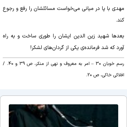
هدی با پا در میانی می‌خواست مسائلشان را رفع و رجوع
ند.
عدها شهید زین الدین ایشان را طوری ساخت و به راه
ورد که شد فرمانده‌ی یکی از گردان‌های لشکر!
 خوبان 30 – امر به معروف و نهی از منکر، ص 39 و 40. /
فلاکی خاکی، ص 20.
جلسه
نوزدهم
بحث
ضرورت