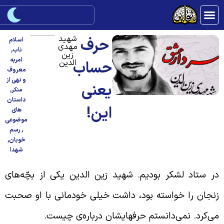
شهید
حرف
اسلام
مهدی
ناب
,
زین
امربه
الدین
حساب
معروف
و نهی از
یعنی
منکر
,
داستان
این!
های
موضوعی
,
رسم
خوبان
,
شهدا
ر ستاد لشکر بودیم. شهید زین الدین یکی از بچّه‌های
نجان را خواسته بود، داشت خیلی خودمانی با او صحبت
ی‌کرد. نمی‌دانستم حرفهایشان درباره‌ی چیست.