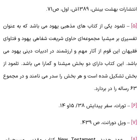
نتشارات بهشت بینش، 1389ش، اول، ص71.
– تلمود یکی از کتاب های مذهبی یهود می باشد که به عنوان
فسیری بر میشیا مجموعه‌ای حاوی شریعت شفاهی یهود و فتاوای
قیهان این قوم از آثار مهم و ارزشمند در ادبیات دینی یهود می
اشد. این کتاب دارای دو بخش میشنا و گمارا می باشد. تلمود از
خش تشکیل شده است و هر بخش را سدر می نامند و در مجموع
ساله را در بردارد.
– تورات، سفر پیدایش 38/ 15و 14.
– ویل دورانت، ص 439.
– عهد جدید،
New Testament
کتاب مقدس مسیحیان،