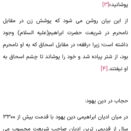
وشانید»
[3]
ز این بیان روشن می شود که پوشش زن در مقابل
امحرم در شریعت حضرت ابراهیم(علیه السلام) وجود
اشته است؛ زیرا «رفقه» در مقابل اسحاق که به او نامحرم
ود، از شتر پیاده شد و خود را پوشاند تا چشم اسحاق به
و نیفتند.
[4]
جاب در دین یهود:
در میان ادیان ابراهیمی دین یهود با قدمت بیش از 3300
ال از قدیمی ترین ادیان صاحب شریعت محسوب می