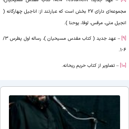
مجموعه‌ای دارای 27 بخش است که عبارتند از: اناجیل چهارگانه (
نجیل متی، مرقس، لوقا، یوحنا ).
– عهد جدید ( کتاب مقدس مسیحیان )، رساله اول پطرس 3/
6-
[
– تصاویر از کتاب حریم ریحانه.
جلسه
نوزدهم
بحث
ضرورت
وجود
مذهب؛