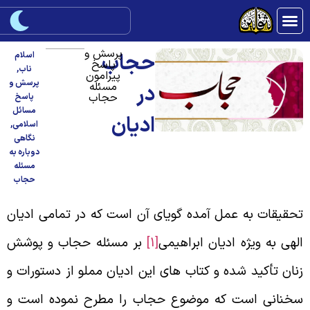
پرسش و
حجاب
اسلام
پاسخ
ناب
,
پیرامون
پرسش و
مسئله
در
حجاب
پاسخ
مسائل
ادیان
اسلامی
,
نگاهی
دوباره به
مسئله
حجاب
حقیقات به عمل آمده گویای آن است که در تمامی ادیان
لهی به ویژه ادیان ابراهیمی
[1]
بر مسئله حجاب و پوشش
نان تأکید شده و کتاب های این ادیان مملو از دستورات و
خنانی است که موضوع حجاب را مطرح نموده است و