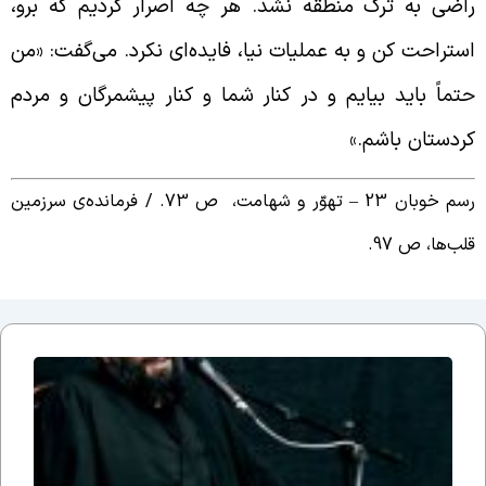
اضی به ترک منطقه نشد. هر چه اصرار کردیم که برو،
ستراحت کن و به عملیات نیا، فایده‌ای نکرد. می‌گفت: «من
تماً باید بیایم و در کنار شما و کنار پیشمرگان و مردم
ردستان باشم.»
م خوبان 23 – تهوّر و شهامت، ص 73. /
فرمانده‌ی سرزمین
لب‌ها، ص 97.
جلسه
نوزدهم
بحث
ضرورت
وجود
مذهب؛