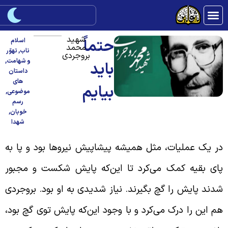
شهید
حتماً
اسلام
محمد
ناب
,
تهوّر
بروجردی
و شهامت
,
باید
داستان
های
بیایم
موضوعی
,
رسم
خوبان
,
شهدا
ر یک عملیات، مثل همیشه پیشاپیش نیروها بود و پا به
ای بقیه کمک می‌کرد تا این‌که پایش شکست و مجبور
دند پایش را گچ بگیرند. نیاز شدیدی به او بود. بروجردی
م این را درک می‌کرد و با وجود این‌که پایش توی گچ بود،