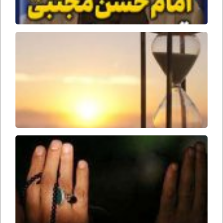
جنگ
جمل
وقت
ظهور
امام
زمان
ارواحنا
فداه
سحرها
را از
دست
ندهید