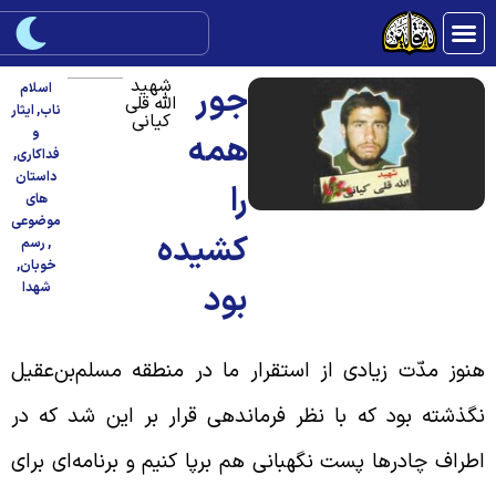
شهید
جور
اسلام
الله قلی
ناب
,
ایثار
کیانی
و
همه
فداکاری
,
داستان
را
های
موضوعی
کشیده
,
رسم
خوبان
,
بود
شهدا
نوز مدّت زیادی از استقرار ما در منطقه مسلم‌بن‌عقیل
گذشته بود که با نظر فرماندهی قرار بر این شد که در
طراف چادرها پست نگهبانی هم برپا کنیم و برنامه‌ای برای