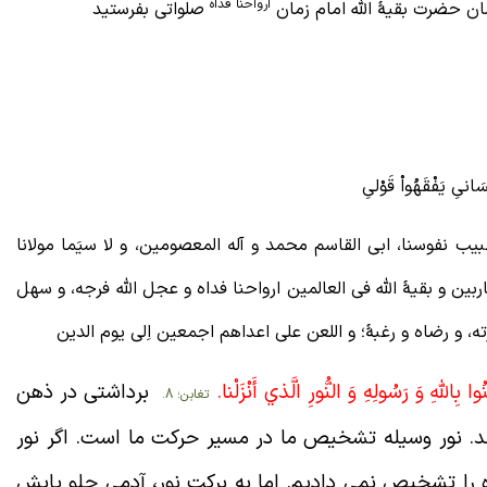
ارواحنا فداه
ان حضرت بقیۀ الله امام زمان
صلواتی بفرستید
سَانىِ يَفْقَهُواْ قَوْلىِ
طبیب نفوسنا، ابی القاسم محمد و آله المعصومین، و لا سیَما مولانا
ین و بقیۀ الله فی العالمین ارواحنا فداه و عجل الله فرجه، و سهل
ته، و رضاه و رغبۀ؛ و اللعن علی اعداهم اجمعین اِلی یوم الدین
ُوا بِاللَّهِ وَ رَسُولِهِ وَ النُّورِ الَّذي أَنْزَلْنا.
برداشتی در ذهن
تغابن؛ 8.
د. نور وسیله تشخیص ما در مسیر حرکت ما است. اگر نور
اه را تشخیص نمی دادیم. اما به برکت نور، آدمی جلو پایش