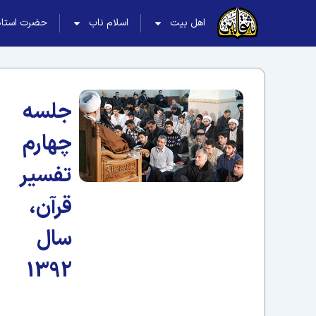
اهل بیت
اسلام ناب
حضرت استاد
جلسه
چهارم
تفسیر
قرآن،
سال
1392