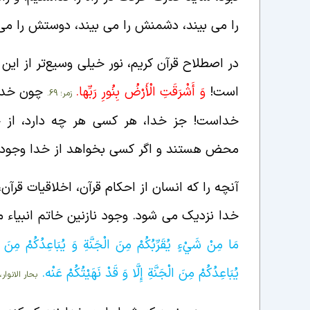
را می بیند، دشمنش را می بیند، دوستش را می 
در اصطلاح قرآن کریم، نور خیلی وسیع‌تر از ای
است!
وَ أَشْرَقَتِ الْأَرْضُ بِنُورِ رَبِّها.
چون خدا
زمر؛ 69.
خداست! جز خدا، هر کسی هر چه دارد، از خ
محض هستند و اگر کسی بخواهد از خدا وجود بگیر
آنچه را که انسان از احکام قرآن، اخلاقیات قرآ
خدا نزدیک می شود. وجود نازنین خاتم انبیا
مَا مِنْ شَيْ‏ءٍ يُقَرِّبُكُمْ مِنَ الْجَنَّةِ وَ يُبَاعِدُكُمْ مِنَ الن
يُبَاعِدُكُمْ مِنَ الْجَنَّةِ إِلَّا وَ قَدْ نَهَيْتُكُمْ عَنْه‏
.
بحار الانوار، علام