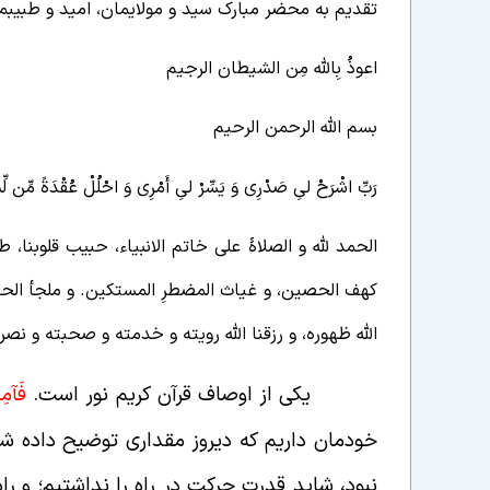
تقدیم به محضر مبارک سید و مولایمان، امید و طبیبم
اعوذُ بِالله مِن الشیطان الرجیم
بسم الله الرحمن الرحیم
رَبّ‏ِ اشْرَحْ لىِ صَدْرِى وَ يَسِّرْ لىِ أَمْرِى وَ احْلُلْ عُقْدَةً مِّن لِّ
الحمد لله و الصلاۀ علی خاتم الانبیاء، حبیب قلوبنا، 
کهف الحصین، و غیاث المضطرِ المستکین. و ملجأ الحارب
الله ظهوره، و رزقنا الله رویته و خدمته و صحبته و نصر
یکی از اوصاف قرآن کریم نور است.
فَآمِن
خودمان داریم که دیروز مقداری توضیح داده ش
نبود، شاید قدرت حرکت در راه را نداشتیم؛ و ر