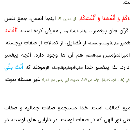
ت.
ءَكُمْ وَ أَنْفُسَنا وَ أَنْفُسَكُمْ.
اینجا انفس، جمع نفس
آل عمران؛ 61.
قرآن جان پیغمبر
معرفی کرده است
. أَنْفُسَنا
صلی‌الله‌و‌علیه‌و‌آله‌و‌سلم
مبر
از فضایل، از کمالات از صفات برجسته،
صلی‌الله‌و‌علیه‌و‌آله‌و‌سلم
میرالمؤمنین
هم آن ها وجود دارد. آنچه پیغمبر
علیه‌السلام
ارد. لذا پیغمبر خدا
فرمودند که
أَنْتَ مِنِّي
صلی‌الله‌و‌علیه‌و‌آله‌و‌سلم
غیر مسئله نبوت،
 – الإسلامية)، ج‏8، ص 107، حديث أبي بصير مع المرأة.
ع کمالات است. خدا مستجمع صفات جمالیه و صفات
نی نور الهی که در صفات اوست، در دارایی های اوست، در