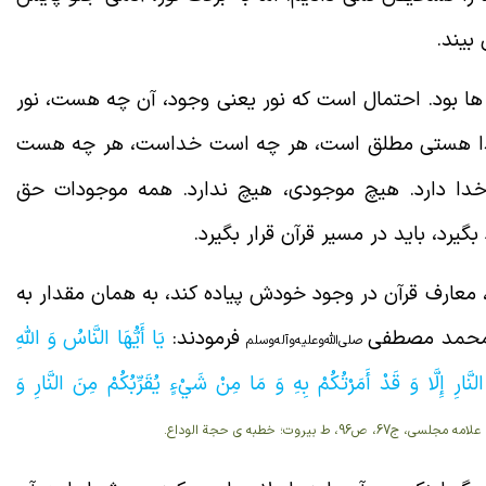
بیند.
ن ها بود. احتمال است که نور یعنی وجود، آن چه هست، نور
 هستی مطلق است، هر چه است خداست، هر چه هست
دا دارد. هیچ موجودی، هیچ ندارد. همه موجودات حق
د، باید در مسیر قرآن قرار بگیرد.
ن، معارف قرآن در وجود خودش پیاده کند، ‌به همان مقدار به
ء محمد مصطفی
فرمودند:
يَا أَيُّهَا النَّاسُ وَ اللَّهِ
صلی‌الله‌و‌علیه‌و‌آله‌و‌سلم
َّارِ إِلَّا وَ قَدْ أَمَرْتُكُمْ بِهِ وَ مَا مِنْ شَيْ‏ءٍ يُقَرِّبُكُمْ مِنَ النَّارِ وَ
ه مجلسی، ج67، ص96، ط بیروت؛
خطبه ی حجة الوداع.