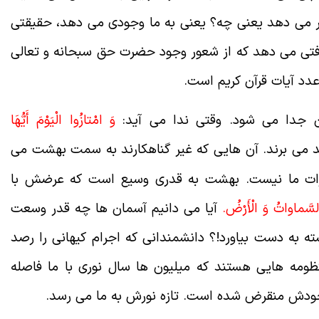
ور می دهد یعنی چه؟ یعنی به ما وجودی می دهد، حقیقتی
تی می دهد که از شعور وجود حضرت حق سبحانه و تعالی
عدد آیات قرآن کریم است.
 جدا می شود. وقتی ندا می آید:
وَ امْتازُوا الْيَوْمَ أَيُّهَا
ند می برند. آن هایی که غیر گناهکارند به سمت بهشت می
رات ما نیست. بهشت به قدری وسیع است که عرضش با
 السَّماواتُ وَ الْأَرْضُ.
آیا می دانیم آسمان ها چه قدر وسعت
ته به دست بیاورد!؟ دانشمندانی که اجرام کیهانی را رصد
نظومه هایی هستند که میلیون ها سال نوری با ما فاصله
ره خودش منقرض شده است. تازه نورش به ما می رسد.