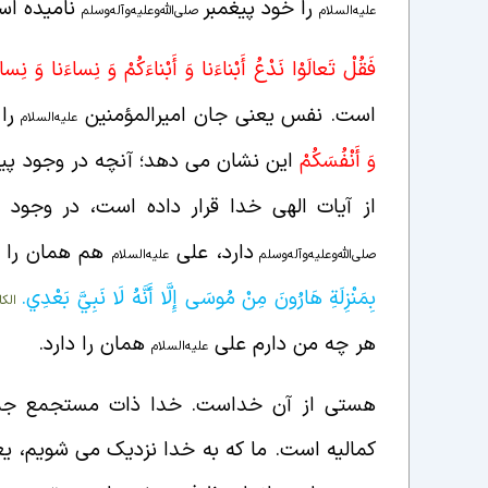
را خود پیغمبر
نامیده اس
علیه‌السلام
صلی‌الله‌و‌علیه‌و‌آله‌و‌سلم
فَقُلْ تَعالَوْا نَدْعُ أَبْناءَنا وَ أَبْناءَكُمْ وَ نِساءَنا وَ نِسا
است. نفس یعنی جان امیرالمؤمنین
را 
علیه‌السلام
وَ أَنْفُسَكُمْ
این نشان می دهد؛ آنچه در وجود پیغ
از آیات الهی خدا قرار داده است، در وجود ا
دارد، علی
هم همان را د
صلی‌الله‌و‌علیه‌و‌آله‌و‌سلم
علیه‌السلام
بِمَنْزِلَةِ هَارُونَ‏ مِنْ مُوسَى إِلَّا أَنَّهُ لَا نَبِيَّ بَعْدِي.
الكافي (ط
هر چه من دارم علی
همان را دارد.
علیه‌السلام
هستی از آن خداست. خدا ذات مستجمع جمی
کمالیه است. ما که به خدا نزدیک می شویم، یع