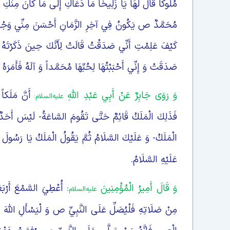
مُلُوكاً قَالَ لَهَا يَا زَلِيخَا مَا دَعَاكِ إِلَى مَا كَانَ مِنْكِ 
مُحَمَّدٌ ص يَكُونُ فِي آخِرِ الزَّمَانِ أَحْسَنَ مِنِّي وَجْهاً
كَيْفَ عَلِمْتِ أَنِّي‏ صَدَقْتُ قَالَتْ لِأَنَّكَ حِينَ ذَكَرْتَهُ و
صَدَقَتْ وَ إِنِّي أَحْبَبْتُهَا لِحُبِّهَا مُحَمَّداً وَ آلَهُ فَأَمَرَهُ ال
وَ رَوَى جَابِرٌ عَنْ أَبِي عَبْدِ اللَّهِ
أَنَّ مَلَكاً
علیه‌السلام:
فَذَلِكَ الْمَلَكُ قَائِمٌ حَتَّى تَقُومَ السَّاعَةُ- لَيْسَ أَحَدٌ 
الْمَلَكُ- وَ عَلَيْكَ السَّلَامُ ثُمَّ يَقُولُ الْمَلَكُ يَا رَسُولَ الل
عَلَيْهِ السَّلَامُ.
وَ قَالَ أَمِيرُ الْمُؤْمِنِينَ
:‏
أُعْطِيَ السَّمْعَ أَرْبَع
علیه‌السلام
مِنْ صَلَاتِهِ فَلْيُصَلِّ عَلَى النَّبِيِّ ص وَ لْيَسْأَلِ اللَّهَ الْجَن