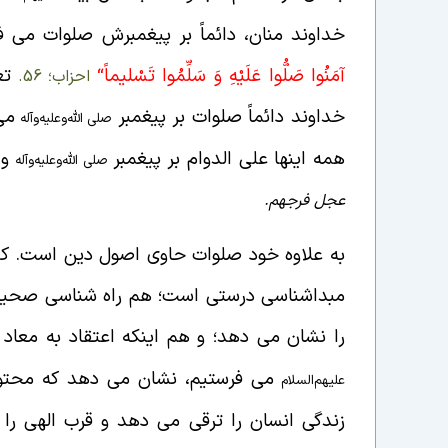
خداوند منان، دائماً بر پیغمبرش صلوات می 
آمَنُوا صَلُّوا عَلَيْهِ وَ سَلِّمُوا تَسْليماً
“
تع
احزاب؛ 56.
خداوند دائماً صلوات بر پیغمبر
می
صلی الله‌و‌علیه‌و‌آله
همه اینها علی الدوام بر پیغمبر
و 
صلی الله‌و‌علیه‌و‌آله
عجل فرجهم.
به علاوه خود صلوات حاوی اصول دین است. کس
مبداشناسی درستی است؛ هم راه شناسی صحیحی
را نشان می دهد؛ و هم اینکه اعتقاد به معاد دا
می فرستیم، نشان می دهد که محتوای
علیهم‌السلام
زندگی انسان را ترقی می دهد و قرب الهی را