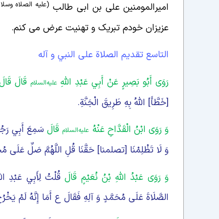
(علیه الصلاه وسلا
امیرالمومنین علی بن ابی طالب
عزیزان خودم تبریک و تهنیت عرض می کنم.
التاسع تقديم الصلاة على النبي و آله
رَوَى أَبُو بَصِيرٍ عَنْ أَبِي عَبْدِ اللَّهِ
قَالَ قَالَ
علیه‌السلام
[خَطَّأَ] اللَّهُ بِهِ طَرِيقَ الْجَنَّةِ.
وَ رَوَى ابْنُ الْقَدَّاحِ عَنْهُ
قَالَ
سَمِعَ أَبِي رَجُلًا 
علیه‌السلام
وَ لَا تَظْلِمْنَا [تصلمنا] حَقَّنَا قُلِ اللَّهُمَّ صَلِّ عَلَى مُحَم
وَ رَوَى عَبْدُ اللَّهِ بْنُ نُعَيْمٍ قَالَ
قُلْتُ لِأَبِي عَبْدِ اللّ
الصَّلَاةَ عَلَى مُحَمَّدٍ وَ آلِهِ فَقَالَ ع أَمَا إِنَّهُ لَمْ يَخْر