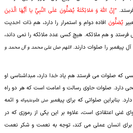
فرستد.
“
إِنَّ اللَّهَ وَ مَلائِكَتَهُ يُصَلُّونَ عَلَى النَّبِيِّ يا أَيُّهَا الَّذينَ
بیر
يُصَلُّونَ
افاده دوام و استمرار را دارد، هم ذات احدیت
 فرستد و هم ملائکه. هیچ کسی عدد ملائکه را نمی داند،
آل پیغمبر را صلوات دارند.
اللهم صل علی محمد و آل محمد و
ی که صلوات می فرستد هم یاد خدا دارد، مبداشناسی او
 دارد. صلوات حاوی رسالت و امامت است که هر دو راه
رد. بنابراین صلواتی که برای پیغمبر
و ائمه
صلی الله‌و‌علیه‌و‌آله
 غنی اعتقادی است، علاوه بر این یکی از رموزی که در
 برای انسان عملی می کند، توجه به نعمت و شکر نعمت