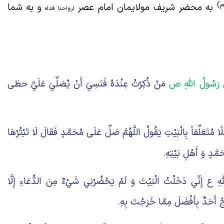
م)
به محضر شریف مولایمان امام عصر
و به شما
ارواحنا فداه
 رَسُولُ اللَّهِ ص
مَنْ ذُكِرْتُ عِنْدَهُ فَنَسِيَ أَنْ يُصَلِّيَ عَلَيَّ حظى
مُتَعَلِّقاً بِالْبَيْتِ يَقُولُ اللَّهُمَّ صَلِّ عَلَى مُحَمَّدٍ فَقَالَ لَا تَبْتُرْهَا
َّدٍ وَ أَهْلِ بَيْتِهِ.
َهِ ع إِنِّي دَخَلْتُ الْبَيْتَ وَ لَمْ يَحْضُرْنِي شَيْ‏ءٌ مِنَ الدُّعَاءِ إِلَّا
ُجْ أَحَدٌ بِأَفْضَلَ مِمَّا خَرَجْتَ بِهِ.