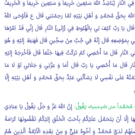
ِي النَّارِ يُنَاشِدُ اللَّهَ سَبْعِينَ خَرِيفاً وَ سَبْعِينَ خَرِيفاً وَ الْخَرِيفُ
َّهَ بِحَقِّ مُحَمَّدٍ وَ أَهْلِ بَيْتِهِ لَمَّا رَحِمْتَنِي قَالَ ع فَأَوْحَى اللَّهُ
الَ يَا رَبِّ كَيْفَ لِي بِالْهُبُوطِ فِي [إِلَى‏] النَّارِ قَالَ إِنِّي قَدْ آمُرُهَا
مِي بِمَوْضِعِهِ قَالَ إِنَّهُ فِي جُبٍّ مِنْ سِجِّينٍ قَالَ فَهَبَطَ إِلَيْهِ وَ هُوَ
 النَّارِ قَالَ مَا أُحْصِي كَمْ تَرَكْتُ فِيهَا خَلْفاً قَالَ فَأَخْرَجَهُ إِلَيْهِ
ارِ قَالَ مَا أُحْصِي يَا رَبِّ قَالَ أَمَا وَ عِزَّتِي وَ جَلَالِي لَوْ لَا مَا
َمْتُهُ عَلَى نَفْسِي لَا يَسْأَلُنِي عَبْدٌ بِحَقِّ مُحَمَّدٍ وَ أَهْلِ بَيْتِهِ إِلَّا
.
ُ مُحَمَّداً
يَقُولُ:
إِنَّ اللَّهَ عَزَّ وَ جَلَّ يَقُولُ يَا عِبَادِي
صلی الله‌و‌علیه‌و‌آله
 إِلَّا أَنْ يَتَحَمَّلَ عَلَيْكُمْ بِأَحَبِّ الْخَلْقِ إِلَيْكُمْ تَقْضُونَهَا كَرَامَةً
ضَلَهُمْ لَدَيَّ مُحَمَّدٌ وَ أَخُوهُ عَلِيٌّ وَ مِنْ بَعْدِهِ الْأَئِمَّةُ الَّذِينَ هُمُ