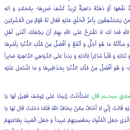
يدُ نَفْعَهَا أَوْ دَهَتْهُ دَاهِيَةٌ يُرِيدُ كَشْفَ ضَرَرِهَا- بِمُحَمَّدٍ وَ آلِهِ
نْ يَسْتَشْفِعُونَ بِأَعَزِّ الْخَلْقِ عَلَيْهِ فَقَالَ لَهُ قَوْمٌ مِنَ الْمُشْرِكِينَ
اللَّهِ فَمَا لَكَ لَا تَقْتَرِحُ عَلَى اللَّهِ بِهِمْ أَنْ يَجْعَلَكَ أَغْنَى أَهْلِ
وَ سَأَلْتُهُ مَا هُوَ أَجَلُّ وَ أَنْفَعُ وَ أَفْضَلُ مِنْ مُلْكِ الدُّنْيَا بِأَسْرِهَا
َنَائِهِ وَ قَلْباً شَاكِراً لِآلَائِهِ وَ بَدَناً عَلَى الدَّوَاهِي الدَّاهِيَةِ صَابِراً
َ- وَ هُوَ أَفْضَلُ مِنْ مُلْكِ الدُّنْيَا بِحَذَافِيرِهَا وَ مَا اشْتَمَلَ عَلَيْهِ
صَّادِقِ
قَالَ:‏
اسْتَأْذَنَتْ زَلِيخَا عَلَى يُوسُفَ فَقِيلَ لَهَا يَا
علیه‌السلام
ِلَيْهِ قَالَتْ إِنِّي لَا أَخَافُ مِمَّنْ يَخَافُ اللَّهَ فَلَمَّا دَخَلَتْ قَالَ لَهَا يَا
هِ الَّذِي جَعَلَ الْمُلُوكَ بِمَعْصِيَتِهِمْ عَبِيداً وَ جَعَلَ الْعَبِيدَ بِطَاعَتِهِمْ