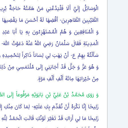
الْوَسَائِلُ إِلَيَّ أَلَا فَلْيَدْعُنِي مَنْ هَمَّتْهُ حَاجَةٌ يُرِ
الطَّيِّبِينَ الطَّاهِرِينَ- أَقْضِهَا لَهُ أَحْسَنَ مَا يَقْضِيهَا مَ
وَ الْمُنَافِقِينَ وَ هُمُ الْمُسْتَهْزِءُونَ بِهِ يَا أَبَا عَبْدِ 
الْمَدِينَةِ فَقَالَ سَلْمَانُ رَضِيَ اللَّهُ عَنْهُ دَعَوْتُ اللَّهَ- 
سَأَلْتُهُ بِهِمْ ع- أَنْ يَهَبَ لِي لِسَاناً ذَاكِراً لِتَحْمِيدِهِ وَ ث
وَ هُوَ عَزَّ وَ جَلَّ قَدْ أَجَابَنِي إِلَى مُلْتَمَسِي مِنْ ذَلِك
مِنْ خَيْرَاتِهَا مِائَةَ أَلْفِ أَلْفِ مَرَّةٍ.
وَ رَوَى مُحَمَّدُ بْنُ عَلِيِّ بْنِ بَابَوَيْهِ مَرْفُوعاً إِلَى ال
زَلِيخَا إِنَّا نَكْرَهُ أَنْ نُقَدِّمَ بِكِ عَلَيْهِ- لِمَا كَانَ مِنْكِ إ
زَلِيخَا مَا لِي أَرَاكِ قَدْ تَغَيَّرَ لَوْنُكِ قَالَتِ الْحَمْدُ لِلَّ