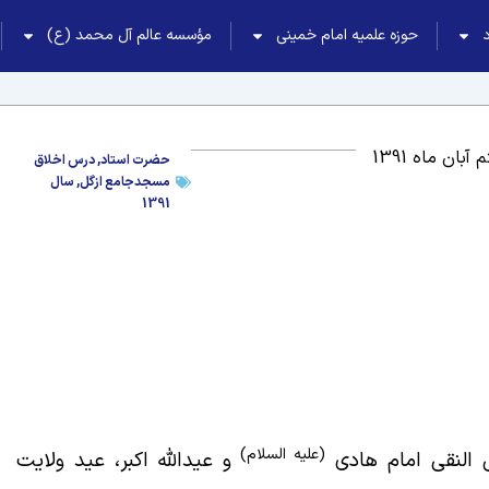
حوزه علمیه امام خمینی
مؤسسه عالم آل محمد (ع)
آبان ماه 1391
حضرت استاد
,
درس اخلاق
مسجدجامع ازگل
,
سال
1391
(علیه السلام)
ی النقی امام هادی
و عیدالله اکبر، عید ولایت