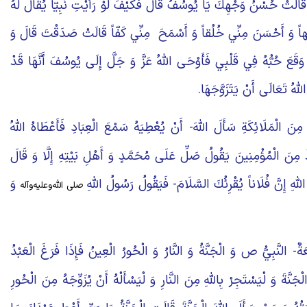
قَالَتْ حُسْنُ وَجْهِكَ يَا يُوسُفُ قَالَ فَكَيْفَ لَوْ رَأَيْتِ نَبِيّاً يُقَالُ لَهُ
 وَ أَحْسَنَ مِنِّي خُلُقاً وَ أَسْمَحَ‏
مِنِّي كَفّاً قَالَتْ صَدَقْتَ قَالَ وَ
َقَعَ حُبُّهُ فِي قَلْبِي فَأَوْحَى اللَّهُ عَزَّ وَ جَلَّ إِلَى يُوسُفَ أَنَّهَا قَدْ
لَّهُ تَعَالَى أَنْ يَتَزَوَّجَهَا.
 مِنَ الْمَلَائِكَةِ سَأَلَ اللَّهَ- أَنْ يُعْطِيَهُ سَمْعَ الْعِبَادِ فَأَعْطَاهُ اللَّهُ
مِنَ الْمُؤْمِنِينَ يَقُولُ صَلِّ عَلَى مُحَمَّدٍ وَ أَهْلِ بَيْتِهِ إِلَّا وَ قَالَ
َّهِ إِنَّ فُلَاناً يُقْرِئُكَ السَّلَامَ- فَيَقُولُ رَسُولُ اللَّهِ
وَ
صلی الله‌و‌علیه‌و‌آله
َةٌ- النَّبِيُّ ص وَ الْجَنَّةُ وَ النَّارُ وَ الْحُورُ الْعِينُ فَإِذَا فَرَغَ الْعَبْدُ
َّةَ وَ لْيَسْتَجِرْ بِاللَّهِ مِنَ النَّارِ وَ لْيَسْأَلْهُ أَنْ يُزَوِّجَهُ مِنَ الْحُورِ