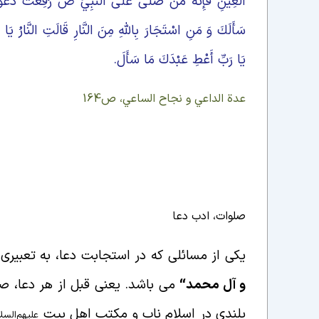
الْعِينِ فَإِنَّهُ مَنْ صَلَّى عَلَى النَّبِيِّ ص رُفِعَتْ دَعْوَتُه
سَأَلَكَ وَ مَنِ اسْتَجَارَ بِاللَّهِ مِنَ النَّارِ قَالَتِ النَّارُ يَ
يَا رَبِّ أَعْطِ عَبْدَكَ مَا سَأَلَ.
عدة الداعي و نجاح الساعي، ص164
صلوات، ادب دعا
یکی از مسائلی که در استجابت دعا، به تعبیری
و آل محمد
“
می باشد. یعنی قبل از هر دعا، صلو
بلندی در اسلام ناب و مکتب اهل بیت
علیهم‌السل