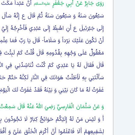
رَوَى جَابِرٌ عَنْ أَبِي جَعْفَرٍ
أَنَّ عَبْداً مَكَثَ ف
علیه‌السلام
سَبْعُونَ سَنَةً وَ سَبْعُونَ سَنَةً ثُمَّ قَالَ ع إِنَّهُ سَأَلَ الل
إِلَى جَبْرَئِيلَ ع أَنِ اهْبِطْ إِلَى عَبْدِي فَأَخْرِجْهُ إِلَيَّ قَ
أَنْ تَكُونَ عَلَيْكَ بَرْداً وَ سَلَاماً- قَالَ يَا رَبِّ فَمَا عِلْ
مَعْقُولٌ عَلَى وَجْهِهِ بِقُدُومِهِ قَالَ قُلْتُ كَمْ لَبِثْتَ فِي
قَالَ فَقَالَ لَهُ يَا عَبْدِي كَمْ كُنْتَ تُنَاشِدُنِي فِي النَّ
سَأَلْتَنِي بِهِ لَأَطَلْتُ هَوَانَكَ فِي النَّارِ لَكِنَّهُ حَتْمٌ حَت
غَفَرْتُ لَهُ مَا كَانَ بَيْنِي وَ بَيْنَهُ فَقَدْ غَفَرْتُ لَكَ الْيَوْمَ
وَ عَنْ سَلْمَانَ الْفَارِسِيِّ رَضِيَ اللَّهُ عَنْهُ قَالَ‏ سَمِعْت
أَ وَ لَيْسَ مَنْ لَهُ إِلَيْكُمْ حَوَائِجُ كِبَارٌ لَا تَجُودُونَ بِهَا
لِشَفِيعِهِمْ أَلَا فَاعْلَمُوا أَنَّ أَكْرَمَ الْخَلْقِ عَلَيَّ وَ أَفْ