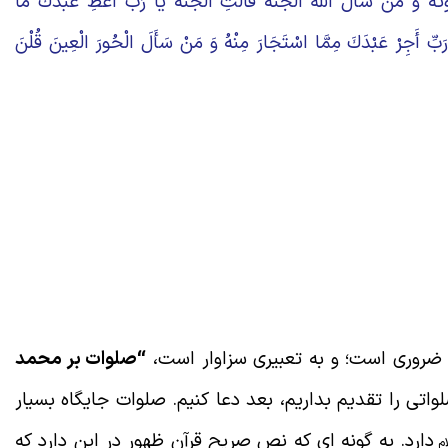
ُ وَ مَنْ سَأَلَ اللَّهَ الْجَنَّةَ قَالَتِ الْجَنَّةُ يَا رَبِّ أَعْطِ عَبْدَكَ مَا
ا رَبِّ أَجِرْ عَبْدَكَ مِمَّا اسْتَجَارَ مِنْهُ وَ مَنْ سَأَلَ الْحُورَ الْعِينَ قُلْنَ
 ضروری است؛ و به تعبیری سزاوار است،
“
صلوات بر محمد
اتی را تقدیم بداریم، بعد دعا کنیم. صلوات جایگاه بسیار
دارد. به گونه ای که نص صریح قرآن ظهور در این دارد که
ام