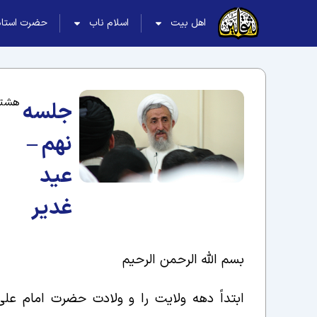
اهل بیت
اسلام ناب
حضرت استاد
هشتم 
جلسه
نهم –
عید
غدیر
بسم الله الرحمن الرحیم
ابتداً دهه ولایت را و ولادت حضرت امام عل