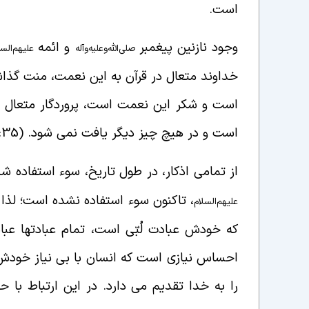
است.
وجود نازنین پیغمبر
و ائمه
صلی‌الله‌و‌علیه‌و‌آله
علیهم‌السل
خداوند متعال در قرآن به این نعمت، منت گذاش
است و شکر این نعمت است، پروردگار متعال آثا
است و در هیچ چیز دیگر یافت نمی شود. (4:35)
از تمامی اذکار، در طول تاریخ، سوء استفاده ش
، تاکنون سوء استفاده نشده است؛ لذا 
علیهم‌السلام
که خودش عبادت لُبّی است، تمام عبادتها عبا
احساس نیازی است که انسان با بی نیاز خودش،
را به خدا تقدیم می دارد. در این ارتباط با