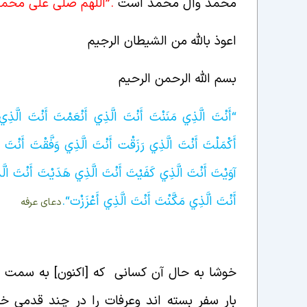
محمد وآل محمد است
.”اللهم صلی علی محم
اعوذ بالله من الشیطان الرجیم
بسم الله الرحمن الرحیم
“
أَنْتَ‏ الَّذِي‏ مَنَنْت‏َ أَنْتَ‏ الَّذِي‏ أَنْعَمْت‏َ أَنْتَ‏ الَّذِ
أَكْمَلْت‏َ أَنْتَ‏ الَّذِي‏ رَزَقْت‏ أَنْتَ‏ الَّذِي وَفَّقْت‏َ أَنْتَ‏ ال
آوَيْتَ أَنْتَ‏ الَّذِي‏ كَفَيْتَ أَنْتَ‏ الَّذِي‏ هَدَيْت‏َ أَنْتَ‏ الَّ
أَنْتَ‏ الَّذِي‏ مَكَّنْتَ أَنْتَ‏ الَّذِي‏ أَعْزَزْت‏
“
.
دعای عرفه
میهمانی در برابر میزبان
خوشا به حال آن کسانی که [اکنون] به سمت ع
بار سفر بسته اند وعرفات را در چند قدمی خ