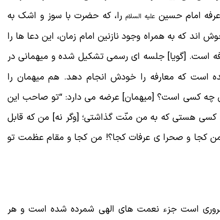
 عرفه امام حسین
را، که حضرت با سوز و اشک به
علیه السلام
وش اند که به همراه وجود نازنین امام زمان، این دعا
ها را
ه است. [گویا] جلسه ای رسمی تشکیل شده و میهمانی در
ه است که معارفه را خودش انجام دهد. هم میهمان را
ان چه کسی است؟ [میهمان] عرضه می دارد:
“
تو صاحب این
کسی هستی که به من منّت گذاشتی؛ [وگر نه] من که قابل
. من کجا و صحرا ی عرفات کجا؟! من کجا و مقام عظمت تو
 ضروری است جزء نعمت های الهی شمرده شده است و هر