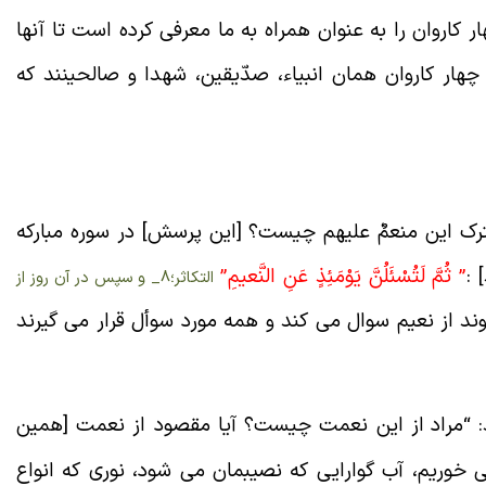
ار کاروان را به عنوان همراه به ما معرفی کرده است تا آنها
 چهار کاروان همان انبیاء، صدّیقین، شهدا و صالحینند که
رک این منعمٌ علیهم چیست؟ [این پرسش] در سوره مبارکه
:
” ثُمَّ لَتُسْئَلُنَّ يَوْمَئِذٍ عَنِ النَّعيمِ”
التکاثر؛8_ و سپس در آن روز از
وند از نعیم سوال می کند و همه مورد سوأل قرار می گیرند
:
“
مراد از این نعمت چیست؟ آیا مقصود از نعمت [همین
وریم، آب گوارایی که نصیبمان می شود، نوری که انواع