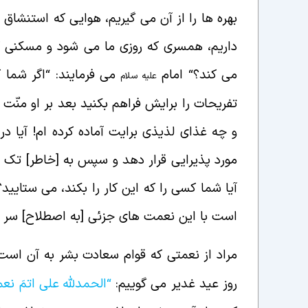
بهره ها را از آن می گیریم، هوایی که استنشاق 
داریم، همسری که روزی ما می شود و مسکنی که
می کند؟
“
امام
می فرمایند:
“
اگر شما 
علیه سلام
تفریحات را برایش فراهم بکنید بعد بر او منّت ب
و چه غذای لذیذی برایت آماده کرده ام! آیا د
مورد پذیرایی قرار دهد و سپس به [خاطر] تک تک
آیا شما کسی را که این کار را بکند، می ستایید؟
است با این نعمت های جزئی [به اصطلاح] سر ب
مراد از نعمتی که قوام سعادت بشر به آن است،
روز عید غدیر می گوییم:
“الحمدلله علی اتمَ نع