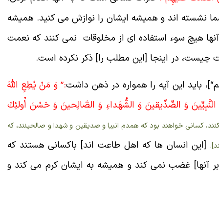
ما نشسته اند و همیشه ایشان را نوازش می کنید. همیشه
 آنها هیچ سوء استفاده ای از مخلوقات نمی کنند که نعمت
مت چیست، در اینجا [این مطلب را] ذکر نکرده است.
م
“
]، باید این آیه را همواره در ذهن داشت
:” وَ مَنْ يُطِعِ اللَّهَ
ِنَ النَّبِيِّينَ وَ الصِّدِّيقينَ وَ الشُّهَداءِ وَ الصَّالِحينَ وَ حَسُنَ أُولئِكَ
اطاعت كنند، كسانى خواهند بود كه همدم انبيا و صديقين و شهدا و صالحينند، كه
[این انسان ها که اهل طاعت اند] باکسانی هستند که
د].
ر آنها] غضب نمی کند و همیشه به ایشان کرم می کند و