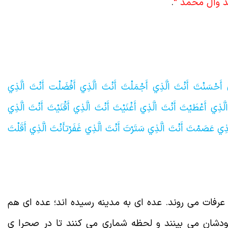
د وآل محمد “
.
ي‏ أَحْسَنْت‏َ أَنْتَ‏ الَّذِي‏ أَجْمَلْت‏َ أَنْتَ‏ الَّذِي‏ أَفْضَلْت‏ أَنْتَ‏ الَّذِي‏
َّذِي‏ أَعْطَيْت‏َ أَنْتَ‏ الَّذِي‏ أَغْنَيْتَ أَنْتَ‏ الَّذِي‏ أَقْنَيْت‏َ أَنْتَ‏ الَّذِي‏
ذِي‏ عَصَمْتَ أَنْتَ‏ الَّذِي‏ سَتَرْتَ أَنْتَ‏ الَّذِي‏ غَفَرْت‏أَنْتَ‏ الَّذِي‏ أَقَلْتَ
رفات می روند. عده ای به مدینه رسیده اند؛ عده ای هم
ودشان می بینند و لحظه شماری می کنند تا در صحرا ی