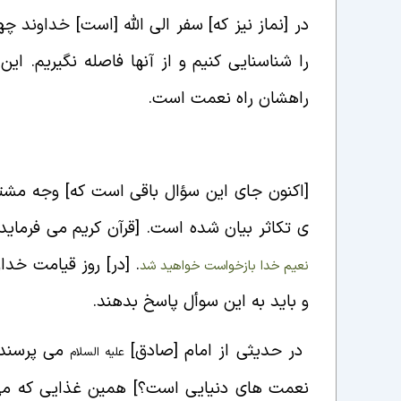
در [نماز نیز که] سفر الی الله [است] خداوند چه
را شناسنایی کنیم و از آنها فاصله نگیریم. این
راهشان راه نعمت است.
مراد از نعمت چیست؟
[اکنون جای این سؤال باقی است که] وجه مشت
ی تکاثر بیان شده است. [قرآن کریم می فرماید]
. [در] روز قیامت خدا
نعيم خدا بازخواست خواهيد شد
و باید به این سوأل پاسخ بدهند.
در حدیثی از امام [صادق]
می پرسند
علیه السلام
نعمت های دنیایی است؟] همین غذایی که می خ