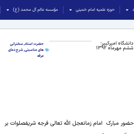
حوزه علمیه امام خمینی
مؤسسه عالم آل محمد (ع)
دانشگاه امیرکبیر؛
حضرت استاد
,
سخنرانی
ششم مهرماه 1392
های مناسبتی
,
شرح دعای
عرفه
 حضور مبارک امام زمان
عجل الله تعالی فرجه شریف
صلوات بر