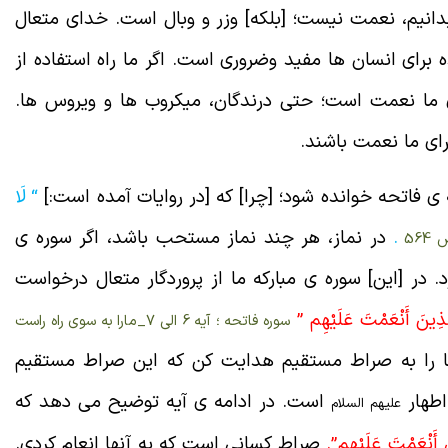
بدانیم، نعمت نیست؛ [بلکه] وزر و وبال است. خدای متعال
 برای انسان ها مفید وضروری است. اگر ما راه استفاده از
دانیم5:00 همه چیز برای ما نعمت است؛ حتی درندگان، میکروب ها و ویروس ها.
ای ما نعمت باشند.
 ی فاتحه خوانده شود؛ [چرا] که [در روایات آمده است:]
“
لَا
.
در نماز، هر چند نماز مستحب باشد، اگر سوره ی
. در [این] سوره ی مبارکه ما از پروردگار متعال درخواست
َذِينَ أَنْعَمْتَ عَلَيْهِم ”
سوره فاتحه ؛ آیه 6 الی 7_مارا به سوی راه راست
ا را به صراط مستقیم هدایت کن که این صراط مستقیم
اطهار
است. در ادامه ی آیه توضیح می دهد که
علیهم السلام
 أَنْعَمْتَ عَلَيْهِم”
.
صراط کسانی است که به آنها انعام کردی.