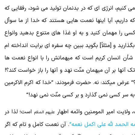
می کنیم، انرژی ای که در بدنمان تولید می شود، رفقایی که
 داریم، آیا اینها نعمت هایی هستند که خدا از ما سوأل
کسی را مهمان کنید و به او غذا های متنوع بدهید وانواع
گذارید و [مثلاً] بگوید ببین چه سفره ای برایت انداخته ام
ر شأن انسان کریم است که میهمانش را با انواع نعمت ها
 آنها بر آن میهمان منّت نهد و آنها را باز خواست کند؟!
“
عرض میکند: نه. حضرت فرمودند:
“
خدا که اکرم الاکرمین
ه سر کسی نمی گذارد و بر کسی منّت نمی نهد!
“
 ولایت امیر المومنین وائمه اطهار
است؛ لذا در
علیهم السَلام
مه الحمد لله علی اکمل نعمه
“
. آن نعمت کامل و تام که اگر