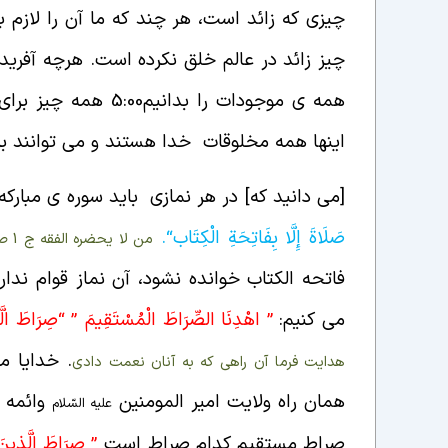
چیزی که زائد است، هر چند که ما آن را لازم 
چیز زائد در عالم خلق نکرده است. هرچه آفریده
همه ی موجودات را ب
اینها همه مخلوقات خدا هستند و می توانند بر
[می دانید که] در هر نمازی باید سوره ی مبارکه
صَلَاةَ إِلَّا بِفَاتِحَةِ الْكِتَاب
“
.
من لا یحضره الفقه ج 1 ص 564
فاتحه الکتاب خوانده نشود، آن نماز قوام ندارد
می کنیم:
”
اهْدِنَا
الصِّرَاطَ الْمُسْتَقِيمَ ” “صِرَاطَ الّ
. خدایا م
هدایت فرما آن راهی که به آنان نعمت دادی
همان راه ولایت امیر المومنین
وائمه 
علیه السّلام
صراط مستقیم کدام صراط است
” صِرَاطَ الَّذِينَ