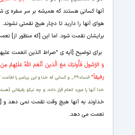
آنها کسانی هستند که همیشه بر سر سفره ی ش
هوای آنها را دارید تا دچار هیچ نقمتی نشوند.
برایشان نقمت شود.
اما این [که منظور از] نع
برای توضیح [آیه ی
“
صراط الذین انعمت علیه
وَ الرَّسُولَ فَأُولئِكَ مَعَ الَّذينَ أَنْعَمَ اللَّهُ عَلَيْهِمْ م
رَفيقاً”
النساء؛69_ و كسانى كه خدا و اين پيامبر را 
خدا آنها را مورد انعام قرار داده، و چه نيكو رفيقانى [هستن
خداوند به آنها هیچ وقت نقمت نمی دهد و [ب
نعمت می دهد.
چهار کاروان راه!