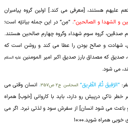
عم علیهم هستند، [معرفی می کند.] اولین گروه پیامبران
 و الصدیقین و الشهدا و الصالحین”
.
“
مِن
“
در این جمله بیانیّه است؛
دوم صدقین، گروه سوم شهداء وگروه چهارم صالحین هستند.
ل، شهادت و صالح بودن را عطا می کند و روشن است که
 صدیق که مصداق بارز صدیق اکبر امیر المومنین
علیه السلام
د، می شود.
فر:
“الرَّفِيقَ‏ ثُمَّ الطَّرِيق”
.
انسان وقتی می
المحاسن ج‏2 ص357
خطر ناکی درپیش رو دارد، باید با کاروانی [خوب] همراه
و باعث می شود انسان] از سفرش سود و لذتی نبرد. اگر می
وبی همراه شوید.10:00