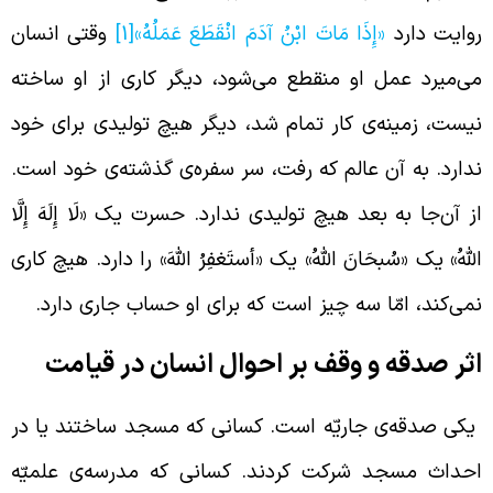
وایت دارد
«إِذَا مَاتَ ابْنُ آدَمَ انْقَطَعَ عَمَلُهُ»
[1]
وقتی انسان
ی‌میرد عمل او منقطع می‌شود، دیگر کاری از او ساخته
یست، زمینه‌ی کار تمام شد، دیگر هیچ تولیدی برای خود
دارد. به آن عالم که رفت، سر سفره‌ی گذشته‌ی خود است.
ز آن‌جا به بعد هیچ تولیدی ندارد. حسرت یک «لَا إِلَهَ إِلَّا
للَّهُ» یک «سُبحَانَ اللهُ» یک «أستَغفِرُ اللهَ» را دارد. هیچ کاری
می‌کند، امّا سه چیز است که برای او حساب جاری دارد.
ثر صدقه و وقف بر احوال انسان در قیامت
کی صدقه‌ی جاریّه است. کسانی که مسجد ساختند یا در
حداث مسجد شرکت کردند. کسانی که مدرسه‌ی علمیّه