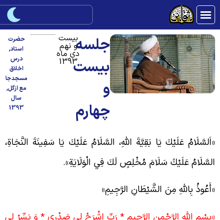
بیست
جلسه
حضرت
و نهم
استاد
,
دی ماه
درس
1393
بیست
اخلاق
مسجدجا
و
مع ازگل
,
سال
چهارم
1393
اَلسَّلَامُ عَلَيْكَ يَا بَقِيَّةَ اللَّهِ، السَّلَامُ عَلَيْكَ يَا سَفِينَةَ النَّجَاةِ،
لسَّلَامُ‏
عَلَيْكَ‏َ سَلَامَ مُخْلِصٍ لَكَ فِي الْوَلَایَةِ».
أَعُوذُ بِاللَّهِ مِنَ الشَّيْطَانِ الرَّجِيمِ»
بِسْمِ اللَّهِ الرَّحْمنِ الرَّحِيمِ * رَبِّ اشْرَحْ لي‏ صَدْري * وَ يَسِّرْ لي‏