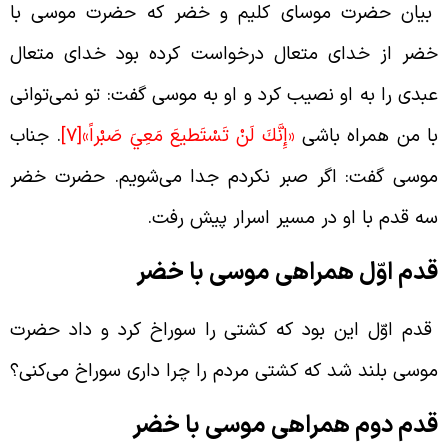
یان حضرت موسای کلیم و خضر که حضرت موسی با
ضر از خدای متعال درخواست کرده بود خدای متعال
بدی را به او نصیب کرد و او به موسی گفت: تو نمی‌توانی
ا من همراه باشی
«إِنَّكَ لَنْ تَسْتَطيعَ مَعِيَ صَبْراً»
[7]
. جناب
وسی گفت: اگر صبر نکردم جدا می‌شویم. حضرت خضر
ه قدم با او در مسیر اسرار پیش رفت.
دم اوّل همراهی موسی با خضر
دم اوّل این بود که کشتی را سوراخ کرد و داد حضرت
وسی بلند شد که کشتی مردم را چرا داری سوراخ می‌کنی؟
دم دوم همراهی موسی با خضر