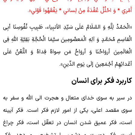
َمْري ‏* وَ احْلُلْ عُقْدَةً مِنْ لِساني * يَفْقَهُوا قَوْلي‏‏».
الْحَمْدُ لِلَّهِ وَ السَّلَامُ عَلَی سَیِّدِ الأنبِیاء، طَبِیبِ نُفُوسِنَا أبِی
لْقاسِمِ مُحَمَّدٍ وَ آلِهِ الْمَعصُومِینَ سیَّمَا الْحُجَّةِ بَقِیَّةِ اللهِ فِی
لْعَالَمِینَ أروَاحُنَا وَ أروَاحُ مَن سِواهُ فِداهُ وَ اللَّعْنُ عَلَی
عْدائِهِمْ أجْمَعِینَ إلَی یَومِ الدِّینِ».
اربرد فکر برای انسان
ر سیر به سوی خدای متعال و هجرت الی الله و سفر به
وی مقصد اعلی، یکی از امور لازم فکر است. فکر آیینه
ست، فکر عمیق شدن انسان در تعقّل است، فکر چراغ
ست، فکر دوست و دشمن را تشخیص می‌دهد، فکر