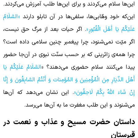
ین‌ها سلام می‌کردند و برای این‌ها طلب آمرزش می‌کردند.
ین‌که خود وهّابی‌ها، سلفی‌ها در آن تابلو دارند
«السَّلَامُ
َلَيْكُمْ يَا أَهْلَ الْقُبُورِ»
. اگر حیات بعد از مرگ حق نیست،
گر میّت نمی‌شنود، ‌چرا پیغمبر چنین سلامی داده است؟
را همه‌ی زائرینی که بر حسب سنّت نبوی در آن‌جا حضور
یدا می‌کنند سلام حضوری می‌دهند؟ «
السَّلَامُ عَلَيْكُمْ يَا
َهْلَ الدِّيَارِ مِنَ الْمُؤْمِنِينَ وَ المُؤمِنات
وَ أَنْتُمُ السَّابِقُونَ وَ إِنَّا
ِنْ شَاءَ اللَّهُ بِكُمْ لَاحِقُونَ»
. این نشان می‌دهد که آن‌ها
ی‌شنوند و این طلب مغفرت ما به آن‌ها می‌رسد.
استان حضرت مسیح و عذاب و نعمت در
برستان