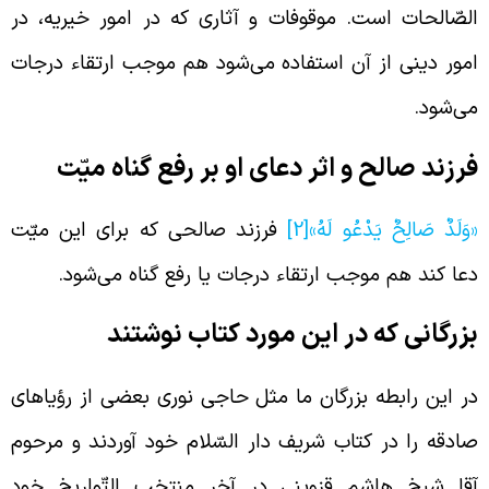
لصّالحات است. موقوفات و آثاری که در امور خیریه، در
مور دینی از آن استفاده می‌شود هم موجب ارتقاء درجات
ی‌شود.
رزند صالح و اثر دعای او بر رفع گناه میّت
وَلَدٌ صَالِحٌ يَدْعُو لَهُ»
[2]
فرزند صالحی که برای این میّت
عا کند هم موجب ارتقاء درجات یا رفع گناه می‌شود.
زرگانی که در این مورد کتاب نوشتند
ر این رابطه بزرگان ما مثل حاجی نوری بعضی از رؤیاهای
ادقه را در کتاب شریف دار السّلام خود آوردند و مرحوم
قا شیخ هاشم قزوینی در آخر منتخب التّواریخ خود