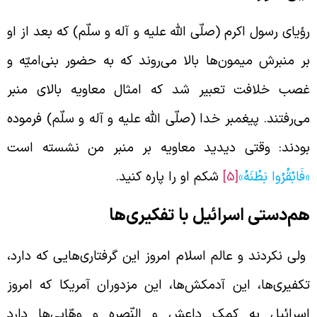
ؤیای رسول اکرم (صلّی الله علیه و آله و سلّم) که بعد از او
ر منبرش میمون‌ها بالا می‌روند که به حضور بنی‌امیّه و
صب خلافت تعبیر شد که امثال معاویه بالای منبر
ی‌رفتند. پیغمبر خدا (صلّی الله علیه و آله و سلّم) فرموده
ودند: وقتی دیدید معاویه بر منبر من نشسته است
فَابْقُرُوا بَطْنَهُ»
[5]
شکم او را پاره کنید.
م‌دستی اسرائیل با تفکیری‌ها
لی نکردند و عالم اسلام امروز این گرفتاری‌هایی که دارد،
کفیری‌ها، این آدمکش‌ها، این مزدوران آمریکا که امروز
سرائیل به کمک داعش و النّصره و وهّابی‌ها دارد