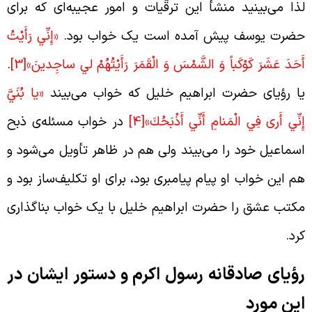
ذا می‌بینید منشأ این ترقّیات و امور عجیبه‌ای که برای
ضرت یوسف پیش آمده است یک خواب بود.
«إِنِّي رَأَيْتُ
َحَدَ عَشَرَ كَوْكَباً وَ الشَّمْسَ وَ الْقَمَرَ رَأَيْتُهُمْ لي‏ ساجِدينَ»
[3]
.
ا رؤیای حضرت ابراهیم خلیل که خواب می‌بیند
«يا بُنَيَّ
ِنِّي أَرى‏ فِي الْمَنامِ أَنِّي أَذْبَحُكَ»
[4]
در خواب مسئله‌ی ذبح
سماعیل خود را می‌بیند ولی هم در ظاهر تأویل می‌شود و
م این خواب او پیام پیامبری بود، برای او تکلیف‌ساز بود و
کتب عشق را حضرت ابراهیم خلیل با یک خواب بناگذاری
رد.
ؤیای صادقانه رسول اکرم و دستور ایشان در
ین مورد