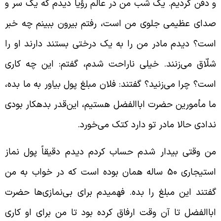
 دفن کردیم. یک شب من در عالم رؤیا دیدم که یک سر و
دای عظیمی جلوی من است، رفتم بیرون ببینم چه خبر
ست؟ دیدم مادر من را به یک درختی بستند دارند او را
لّاق می‌زنند. خیلی ناراحت شدم، گفتم: این چه کاری
ست؟ چرا می‌زنید؟ گفتند: فلان مبلغ پول بیاور به ما بده،‌
ا مأمورین حضرت اباالفضل هستیم، این‌قدر بدهکار بودی
دادی حالا مادر تو دارد کتک می‌خورد.
ن وقتی بیدار شدم حساب کردم دیدم دقیقاً پول نماز
استیجاری 50 ساله همان بوده است که در خواب به من
فتند این مبلغ را بده. فهمیدم برای بی‌نمازی‌ها حضرت
باالفضل تا آن وقت ارفاق کرده بود تا من برای او کاری