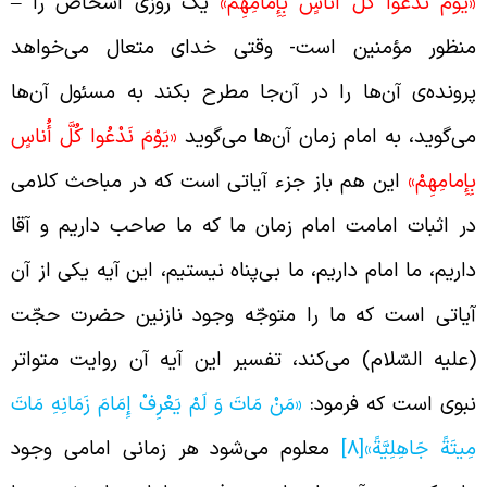
يَوْمَ نَدْعُوا كُلَّ أُناسٍ بِإِمامِهِمْ»
یک روزی اشخاص را
–
نظور مؤمنین است- وقتی خدای متعال می‌خواهد
رونده‌ی آن‌ها را در آن‌جا مطرح بکند به مسئول آن‌ها
ی‌گوید، به امام زمان آن‌ها می‌گوید
«يَوْمَ نَدْعُوا كُلَّ أُناسٍ
ِإِمامِهِمْ»
این هم باز جزء آیاتی است که در مباحث کلامی
ر اثبات امامت امام زمان ما که ما صاحب داریم و آقا
اریم، ما امام داریم، ما بی‌پناه نیستیم، این آیه یکی از آن
یاتی است که ما را متوجّه وجود نازنین حضرت حجّت
علیه السّلام) می‌کند، تفسیر این آیه آن روایت متواتر
بوی است که فرمود:
«مَنْ مَاتَ وَ لَمْ يَعْرِفْ إِمَامَ زَمَانِهِ مَاتَ
ِيتَةً جَاهِلِيَّةً»
[8]
معلوم می‌شود هر زمانی امامی وجود