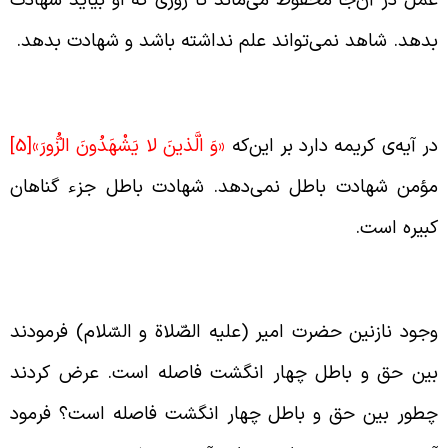
مل در آن‌جا محفوظ می‌ماند تا روزی که او بیاید شهادت
دهد. شاهد نمی‌تواند علم نداشته باشد و شهادت بدهد.
هادت دادن مؤمنین
ر آیه‌ی کریمه دارد بر این‌که
«وَ الَّذينَ لا يَشْهَدُونَ الزُّورَ»
[5]
ؤمن شهادت باطل نمی‌دهد. شهادت باطل جزء گناهان
بیره است.
اصله بین حق و باطل
جود نازنین حضرت امیر (علیه الصّلاة و السّلام) فرمودند
ین حق و باطل چهار انگشت فاصله است. عرض کردند
طور بین حق و باطل چهار انگشت فاصله است؟ فرمود