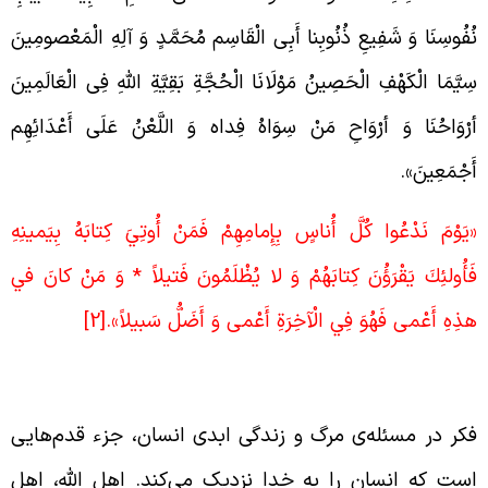
ُفُوسِنَا وَ شَفِيعِ ذُنُوبِنا أَبِی الْقَاسِم مُحَمَّدٍ وَ آلِهِ الْمَعْصومِینَ
ِیَّمَا الْکَهْفِ الْحَصِینُ مَوْلَانَا الْحُجَّةِ بَقِیَّةِ اللهِ فِی الْعَالَمِینَ
رْوَاحُنَا وَ أرْوَاحِ مَنْ سِوَاهُ فِداه وَ اللَّعْنُ عَلَی أَعْدَائِهِم
َجْمَعِینَ».
يَوْمَ نَدْعُوا كُلَّ أُناسٍ بِإِمامِهِمْ فَمَنْ أُوتِيَ كِتابَهُ بِيَمينِهِ
َأُولئِكَ يَقْرَؤُنَ كِتابَهُمْ وَ لا يُظْلَمُونَ فَتيلاً * وَ مَنْ كانَ في‏
ذِهِ أَعْمى‏ فَهُوَ فِي الْآخِرَةِ أَعْمى‏ وَ أَضَلُّ سَبيلاً».
[2]
فکّر درباره‌ی مرگ
کر در مسئله‌ی مرگ و زندگی ابدی انسان، جزء قدم‌هایی
ست که انسان را به خدا نزدیک می‌کند. اهل الله، اهل