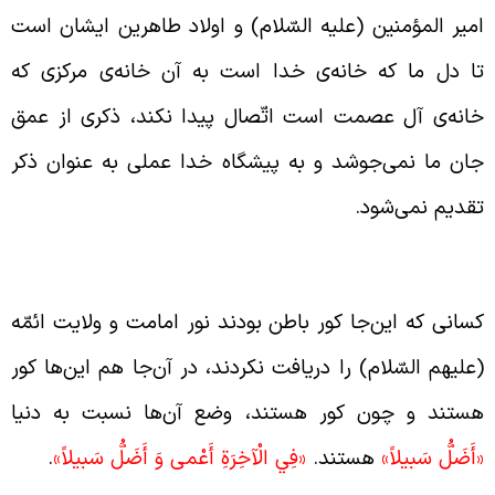
میر المؤمنین (علیه السّلام) و اولاد طاهرین ایشان است
ا دل ما که خانه‌ی خدا است به آن خانه‌ی مرکزی که
انه‌ی آل عصمت است اتّصال پیدا نکند، ذکری از عمق
ان ما نمی‌جوشد و به پیشگاه خدا عملی به عنوان ذکر
قدیم نمی‌شود.
لیل کور بودن در قیامت
سانی که این‌جا کور باطن بودند نور امامت و ولایت ائمّه
علیهم السّلام) را دریافت نکردند، در آن‌جا هم این‌ها کور
ستند و چون کور هستند، وضع آن‌ها نسبت به دنیا
أَضَلُّ سَبيلاً»
هستند.
«فِي الْآخِرَةِ
أَعْمى‏ وَ أَضَلُّ سَبيلاً»
.