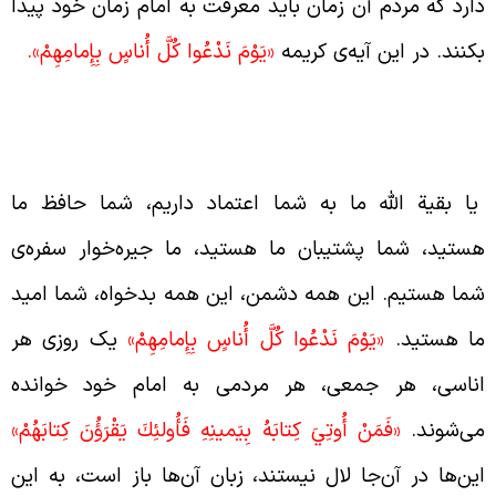
ارد که مردم آن زمان باید معرفت به امام زمان خود پیدا
کنند. در این آیه‌ی کریمه
«يَوْمَ نَدْعُوا كُلَّ أُناسٍ بِإِمامِهِمْ».
اری گرفتن از امام زمان ارواحنا فداه در
یامت
ا بقیة الله ما به شما اعتماد داریم، شما حافظ ما
ستید، شما پشتیبان ما هستید، ما جیره‌خوار سفره‌ی
ما هستیم. این همه دشمن، این همه بدخواه، شما امید
ا هستید.
«يَوْمَ نَدْعُوا كُلَّ أُناسٍ بِإِمامِهِمْ»
یک روزی هر
ناسی، هر جمعی، هر مردمی به امام خود خوانده
ی‌شوند.
«فَمَنْ أُوتِيَ كِتابَهُ بِيَمينِهِ فَأُولئِكَ يَقْرَؤُنَ كِتابَهُمْ»
ین‌ها در آن‌جا لال نیستند، زبان آن‌ها باز است، به این