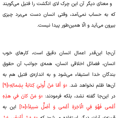
 معنای دیگر آن این چرک لای انگشت را فتیل می‌گویند
ه به حساب نمی‌آمد، وقتی انسان دست می‌برد چیزی
یرون می‌آید و الّا همین‌طور پیدا نیست.
ر قیامت به انسان ظلم نمی‌شود
ن‌جا این‌قدر اعمال انسان دقیق است، کارهای خوب
نسان، فضائل اخلاقی انسان، همه‌ی جوانب آن حقوق
ندگان خدا استیفاء می‌شود و به اندازه‌ی فتیل هم به
ن‌ها ظلم نخواهد شد.
«وَ أَمَّا مَنْ أُوتِيَ كِتابَهُ بِشِمالِهِ»
[9]
ر این‌جا گفته نشد، بلکه فرمودند:
«وَ مَنْ كانَ في‏ هذِهِ
َعْمى‏ فَهُوَ فِي الْآخِرَةِ أَعْمى‏ وَ أَضَلُّ سَبيلاً»
[10]
این به
رینه‌ی آیات دیگر استفاده می‌شود که
«وَ مَنْ أَعْرَضَ عَنْ