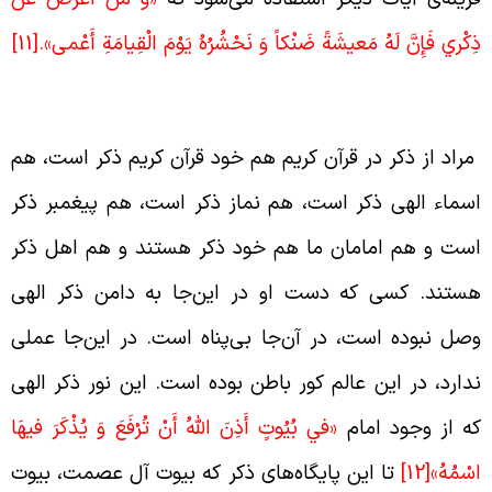
ِكْري فَإِنَّ لَهُ مَعيشَةً ضَنْكاً وَ نَحْشُرُهُ يَوْمَ الْقِيامَةِ أَعْمى‏».
[11]
نواع ذکر
راد از ذکر در قرآن کریم هم خود قرآن کریم ذکر است، هم
سماء الهی ذکر است، هم نماز ذکر است، هم پیغمبر ذکر
ست و هم امامان ما هم خود ذکر هستند و هم اهل ذکر
ستند. کسی که دست او در این‌جا به دامن ذکر الهی
صل نبوده است، در آن‌جا بی‌پناه است. در این‌جا عملی
دارد، در این عالم کور باطن بوده است. این نور ذکر الهی
ه از وجود امام
«في‏ بُيُوتٍ أَذِنَ اللَّهُ أَنْ تُرْفَعَ وَ
يُذْكَرَ فيهَا
سْمُهُ»
[12]
تا این پایگاه‌های ذکر که بیوت آل عصمت، بیوت