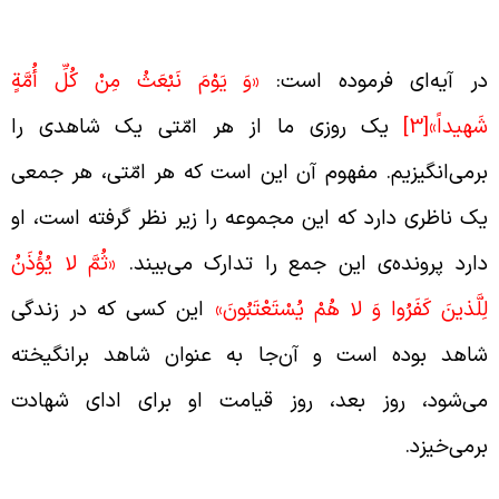
رگزیدن شاهد از امّت
ر آیه‌ای فرموده است:
«وَ يَوْمَ نَبْعَثُ مِنْ كُلِّ أُمَّةٍ
َهيداً»
[3]
یک روزی ما از هر امّتی یک شاهدی را
رمی‌انگیزیم. مفهوم آن این است که هر امّتی، هر جمعی
ک ناظری دارد که این مجموعه را زیر نظر گرفته است، او
ارد پرونده‌ی این جمع را تدارک می‌بیند.
«ثُمَّ لا يُؤْذَنُ
ِلَّذينَ كَفَرُوا وَ لا هُمْ يُسْتَعْتَبُونَ‏»
این کسی که در زندگی
اهد بوده است و آن‌جا به عنوان شاهد برانگیخته
ی‌شود، روز بعد، روز قیامت او برای ادای شهادت
رمی‌خیزد.