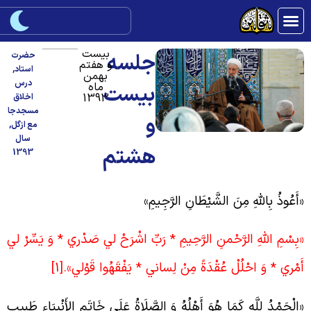
بیست
جلسه
حضرت
و هفتم
استاد
,
بهمن
درس
ماه
بیست
1393
اخلاق
مسجدجا
و
مع ازگل
,
سال
هشتم
1393
أَعُوذُ بِاللَّهِ مِنَ الشَّيْطَانِ الرَّجِيمِ»
بِسْمِ اللَّهِ الرَّحْمنِ الرَّحِيمِ * رَبِّ اشْرَحْ لي‏ صَدْري * وَ يَسِّرْ لي‏
َمْري * وَ احْلُلْ عُقْدَةً مِنْ لِساني‏ * يَفْقَهُوا قَوْلي‏».
[1]
الْحَمْدُ لِلَّهِ كَمَا هُوَ أَهْلُهُ وَ الصَّلَاةُ عَلَی خَاتَمِ الأَنْبِیَاء طَبیبِ