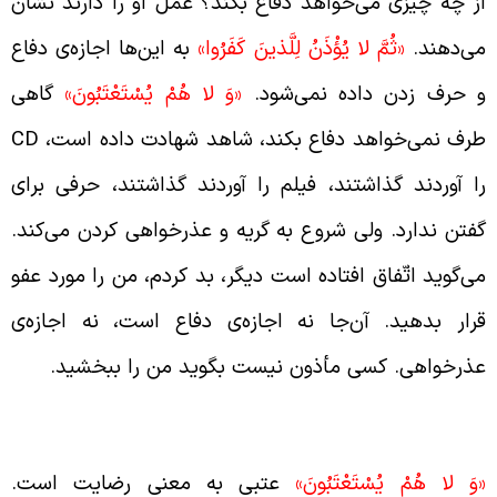
ز چه چیزی می‌خواهد دفاع بکند؟ عمل او را دارند نشان
ی‌دهند.
«ثُمَّ لا يُؤْذَنُ لِلَّذينَ كَفَرُوا»
به این‌ها اجازه‌ی دفاع
 حرف زدن داده نمی‌شود.
«وَ لا هُمْ يُسْتَعْتَبُونَ‏»
گاهی
رف نمی‌خواهد دفاع بکند، شاهد شهادت داده است،
CD
ا آوردند گذاشتند، فیلم را آوردند گذاشتند، حرفی برای
فتن ندارد. ولی شروع به گریه و عذرخواهی کردن می‌کند.
ی‌گوید اتّفاق افتاده است دیگر، بد کردم، من را مورد عفو
رار بدهید. آن‌جا نه اجازه‌ی دفاع است، نه اجازه‌ی
ذرخواهی. کسی مأذون نیست بگوید من را ببخشید.
ذرخواهی
وَ لا هُمْ يُسْتَعْتَبُونَ‏»
عتبی به معنی رضایت است.