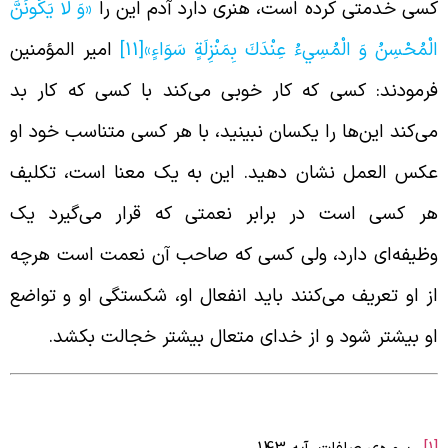
سی خدمتی کرده است، هنری دارد آدم این را
«وَ لَا يَكُونَنَّ
لْمُحْسِنُ وَ الْمُسِي‏ءُ عِنْدَكَ بِمَنْزِلَةٍ سَوَاءٍ»
[11]
امیر المؤمنین
رمودند: کسی که کار خوبی می‌کند با کسی که کار بد
ی‌کند این‌ها را یکسان نبینید، با هر کسی متناسب خود او
کس العمل نشان دهید. این به یک معنا است، تکلیف
ر کسی است در برابر نعمتی که قرار می‌گیرد یک
ظیفه‌ای دارد، ولی کسی که صاحب آن نعمت است هرچه
ز او تعریف می‌کنند باید انفعال او، شکستگی او و تواضع
و بیشتر شود و از خدای متعال بیشتر خجالت بکشد.