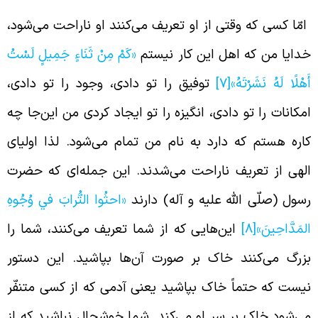
مّا کسی که وقتی از او تعریف می‌کنند او ناراحت می‌شود،
دایا من که اهل این کار نیستم
«کَمْ مِنْ ثَنَاءٍ جَمِيلٍ لَسْتُ
َهْلًا لَهُ نَشَرْتَهُ»
[7]
توفیق را تو دادی، وجود را تو دادی،
مکانات را تو دادی، انگیزه را تو ایجاد کردی من این‌جا چه
اره هستم که دارد به نام من تمام می‌شود. لذا اولیای
لهی از تعریف ناراحت می‌شدند. این جمله‌ا‌ی که حضرت
سول (صلّی الله علیه و آله) دارند
«احثُوا التُّرابَ في وُجُوهِ
لمَدَّاحِينَ»
[8]
ای
ن‌هایی که از شما تعریف می‌کنند، شما را
زرگ می‌کنند
خاک بر صورت آن‌ها بپاشید. این
دستور
یست که حتماً خاک بپاشید یعنی آدمی که از کسی متنفّر
ی‌شود خاک بر سر او می‌کند. شما خوشحال نباشید که از