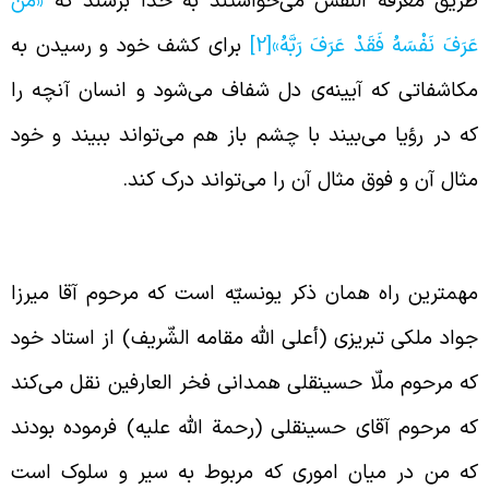
ریق معرفة النفس می‌خواستند به خدا برسند که
«مَنْ
َرَفَ نَفْسَهُ فَقَدْ عَرَفَ رَبَّهُ»
[2]
برای کشف خود و رسیدن به
کاشفاتی که آیینه‌ی دل شفاف می‌شود و انسان آنچه را
ه در رؤیا می‌بیند با چشم باز هم می‌تواند ببیند و خود
ثال آن و فوق مثال آن را می‌تواند درک کند.
کر یونسیّه
همترین راه همان ذکر یونسیّه است که مرحوم آقا میرزا
واد ملکی تبریزی (أعلی الله مقامه الشّریف) از استاد خود
ه مرحوم ملّا حسینقلی همدانی فخر العارفین نقل می‌کند
ه مرحوم آقای حسینقلی (رحمة الله علیه) فرموده بودند
ه من در میان اموری که مربوط به سیر و سلوک است