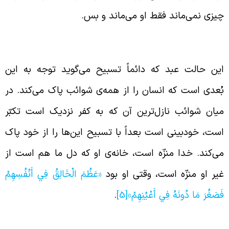
یزی نمی‌ماند فقط او می‌ماند و بس.
مره‌ی تسبیح، پاکی از همه‌ی شوائب
ین حالت عبد که دائماً تسبیح می‌گوید توجه به این
ُعدی است که انسان را از همه‌ی شوائب پاک می‌کند. در
یان شوائب نازل‌ترین آن که به کفر نزدیک است تکبّر
ست، خودبینی است بعداً با تسبیح این‌ها را از خود پاک
ی‌کند. خدا منزّه است، خانه‌ی او که دل ما هم است از
یر او منزّه است، وقتی او بود
«عَظُمَ الْخَالِقُ فِي أَنْفُسِهِمْ
َصَغُرَ مَا دُونَهُ فِي أَعْيُنِهِمْ»
[5]
.
حمید