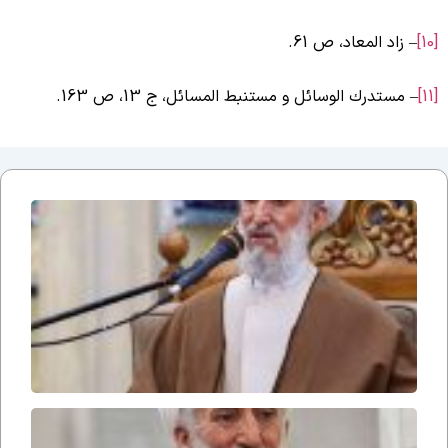
[
– زاد المعاد، ص 61.
[
– مستدرك الوسائل و مستنبط المسائل، ج ‏13، ص 163.
سخنران
شب
بیست 
پنجم ما
صفر
۱۴۴۸
ه.ق
سخنران
شب