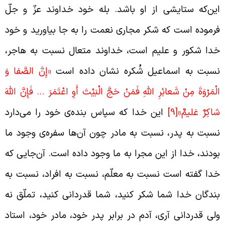
ین‌که ستایشی از او باشد. بله خود خداوند عزّ و جلّ
رموده است که شکر مجاری نعمت را به جا بیاورید و خود
دا شکور و علیم است، خداوند متعال نسبت به هاجر،
سبت به اسماعیل شُکره نشان داده است
«إِنَّ الصَّفا وَ
لْمَرْوَةَ مِنْ شَعائِرِ اللَّهِ فَمَنْ حَجَّ الْبَيْتَ أَوِ اعْتَمَرَ … فَإِنَّ اللَّهَ
اكِرٌ عَليمٌ»
[9]
این خدا که سپاس بنده‌ی خود را می‌دارد
سبت به پدر، نسبت به مادر چون آن‌ها سفره‌‌ی وجود ما
ودند، خدا از این مجرا به ما وجود داده است. آن‌جایی که
دا گفته است نسبت به معلّم، نسبت به افراد، نسبت به
ندگان خدا شما شکر کنید، شما قدردانی کنید، تملّق نه
لی قدردانی آری، آدم در برابر پدر خود، مادر خود، استاد