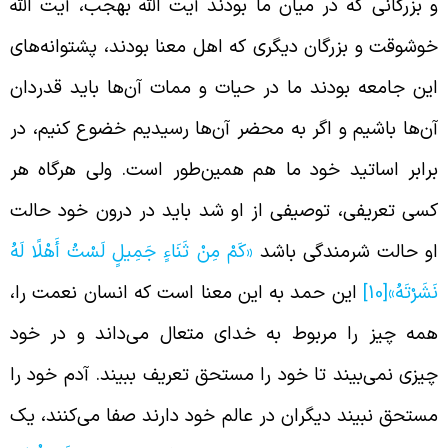
 بزرگانی که در میان ما بودند آیت الله بهجب، آیت الله
وشوقت و بزرگان دیگری که اهل معنا بودند، پشتوانه‌های
ین جامعه بودند ما در حیات و ممات آن‌ها باید قدردان
ن‌ها باشیم و اگر به محضر آن‌ها رسیدیم خضوع کنیم، در
رابر اساتید خود ما هم همین‌طور است. ولی هرگاه هر
سی تعریفی، توصیفی از او شد باید در درون خود حالت
و حالت شرمندگی باشد
«کَمْ مِنْ ثَنَاءٍ جَمِيلٍ لَسْتُ أَهْلًا لَهُ
َشَرْتَهُ»
[10]
این حمد به این معنا است که انسان نعمت را،
مه چیز را مربوط به خدای متعال می‌داند و در خود
یزی نمی‌بیند تا خود را مستحق تعریف ببیند. آدم خود را
ستحق نبیند دیگران در عالم خود دارند صفا می‌کنند، یک