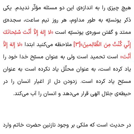
یچ چیزی را به اندازه‌ی این دو مسئله مؤثّر ندیدم. یکی
کر یونسیّه به طور مداوم، هر روز نیم ساعت، سجده‌ی
متد و گفتن سوره‌ی یونسیّه است
«لا إِلهَ إِلاَّ أَنْتَ سُبْحانَكَ
ِنِّي كُنْتُ مِنَ الظَّالِمين‏ََ»
[3]
ملاحظه می‌کنید ابتدا
«لا إِلهَ إِلاَّ
َنْتَ»
است تحمید است ولی به عنوان مسبّح خدا خود را
اد کرده است، به عنوان محلّل یاد نکرده است به عنوان
سبّح یاد کرده است. زدودن دل از اغیار انسان را در
یطه‌ی جلال الهی قرار می‌دهد و انسان را آب می‌کند.
وچکی و ذوب شدن در حریم خدا
ر حدیث است که ملکی بر وجود نازنین حضرت خاتم ‏وارد