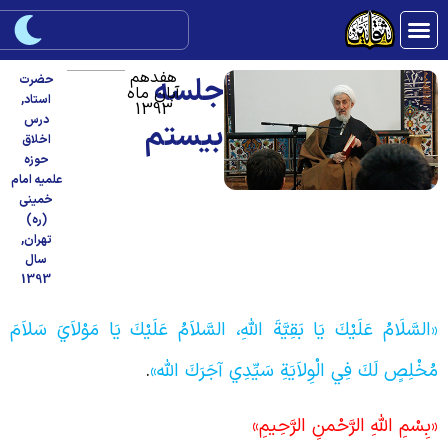
هفدهم
جلسه
حضرت
آبان ماه
استاد
,
1393
درس
بیستم
اخلاق
حوزه
علمیه امام
خمینی
(ره)
تهران
,
سال
1393
السَّلَامُ عَلَيْكَ يَا بَقِيَّةَ اللَّهِ، السَّلاَمُ عَلَيْكَ يَا مَوْلاَيَ سَلاَمَ
ُخْلِصٍ لَكَ فِي الْوِلاَيَةِ سَيِّدِي آجَرَكَ اللَّه»
‏.
بِسْمِ اللَّهِ الرَّحْمنِ الرَّحِيمِ‏»