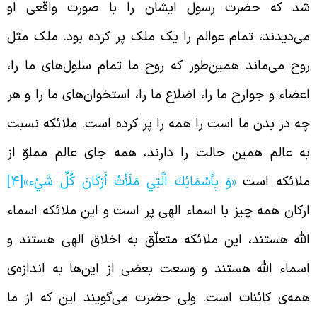
د که حضرت رسول ایشان را با صورت واقعی او
ی‌دیدند، تمام عوالم را یک ملک پر کرده بود. ملک مثل
وح می‌ماند همین‌طور که روح ما تمام سلول‌های ما را،
عضاء و جوارح ما را، اضلاع ما را، استخوان‌های ما را و هر
ه در بدن ما است را همه را پر کرده است. ملائکه نسبت
ه عالم همین حالت را دارند، همه جای عالم مملوّ از
لائکه است
«وَ بِأَسْمَائِكَ الَّتِي مَلَأَتْ أَرْكَانَ كُلِّ شَيْ‏ء»
[4]
رکان همه چیز با اسماء الهی پر است و این ملائکه اسماء
لله هستند، این ملائکه متعلّق به اخلاق الهی هستند و
سماء الله هستند و وسعت بعضی از این‌ها به اندازه‌ی
مه‌ی کائنات است. ولی حضرت می‌گویند این که از ما