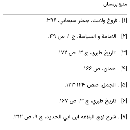
نبع:پرسمان
[1
فروغ ولايت، جعفر سبحاني، 396
.
[2
الامامة و السياسة، ج 1، ص 49
.
[3
تاريخ طبري، ج 3، ص 172
.
[4
همان، ص 166
.
[5
الجمل، صص 124-123
.
[6
تاريخ طبري، ج 3، ص 167
.
[7
شرح نهج البلاغه ابن ابي الحديد، ج 9، ص 312
.