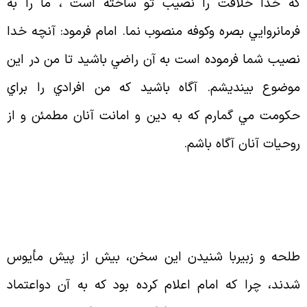
ه خدا خلافت را نصيب تو ساخته است ، ما را به
رمانروايي بصره وكوفه منصوب نما. امام فرمود: آنچه خدا
صيب شما فرموده است به آن راضي باشيد تا من در اين
وضوع بينديشم. آگاه باشيد كه من افرادي را براي
كومت مي گمارم كه به دين و امانت آنان مطمئن و از
وحيات آنان آگاه باشم
.
لحه و زبيربا شنيدن اين سخن، بيش از پيش مأيوس
دند، چرا كه امام اعلام كرده بود كه به آن دواعتماد