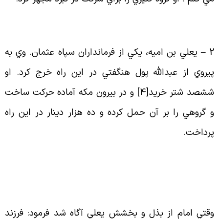
2 
يعلي بن اميه، يكي از فرمانداران سپاه عثمان. وي به
يروي از عبدالله پول هنگفتي در اين راه خرج كرد. او
ششصد شتر خريد[4] و در بيرون مكه آماده حركت ساخت
 گروهي را بر آن حمل كرده و ده هزار دينار در اين راه
رداخت
.
قتي امام از بذل و بخشش يعلي آگاه شد فرمود: فرزند