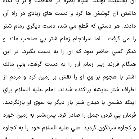
ن بخشيده بودند. سپاه بصره در حفاظت و بر پا نگاه
اشتن آن كوشش ها كرد و دست هاي زيادي در راه آن
ادند. هر دستي كه قطع مي شد، دست ديگري زمام شتر
ا مي گرفت . اما سرانجام زمام شتر بي صاحب ماند و
يگر كسي حاضر نبود كه آن را به دست بگيرد. در اين
نگام فرزند زبير زمام آن را به دست گرفت، ولي مالك
شتر با هجوم بر وي او را نقش بر زمين كرد و مردم از
طراف شتر عايشه پراكنده شدند. امام عليه السلام براي
ينكه دشمن با ديدن شتر بار ديگر به سوي او بازنگردند،
رمان پي كردن جمل را صادر كرد. پس،شتر به زمين خورد
 كجاوه سرنگون گرديد. علي عليه السلام خود را به كجاوه