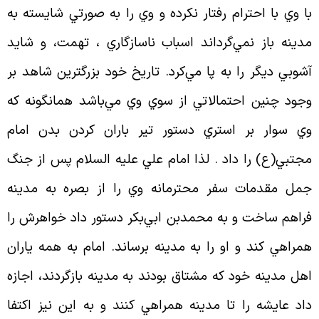
ا وي با احترام رفتار نكرده و وي را به صورتي شايسته به
دينه باز نمي‌گرداند اسباب ناسازگاري ، تهمت، و شايد
شوبي ديگر را به پا مي‌كرد. تاريخ خود بزرگترين شاهد بر
جود چنين احتمالاتي از سوي وي مي‌باشد همانگونه كه
ي سوار بر استري دستور تير باران كردن بدن امام
جتبي(ع) را داد . لذا امام علي عليه السلام پس از جنگ
مل مقدمات سفر محترمانه وي را از بصره به مدينه
راهم ساخت و به محمدبن ابي‌بكر دستور داد خواهرش را
مراهي كند و او را به مدينه برساند. امام به همه ياران
هل مدينه خود كه مشتاق بودند به مدينه بازگردند، اجازه
اد عايشه را تا مدينه همراهي كنند و به اين نيز اكتفا