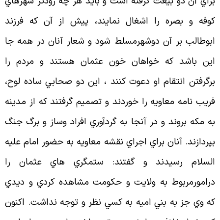
راي آن دو بيعت گرفته است و بايد هر چه زودتر شهرهاي
وفه و بصره را اشغال نمايند، پيش از آن كه فرزند
بوطالب بر آن دوشهرمسلط شود و شعار آنان در همه جا
ين باشد كه خواهان خون عثمان هستند و مردم را
رگرفتن انتقام او دعوت كنند ، اين دو صحابي ساده لوح،
ريب نامه معاويه را خوردند و تصميم گرفتند كه از مدينه
ه مكه بروند و در آنجا به گردآوري افراد وساز و برگ جنگ
پردازند. آنان براي اجراي نقشه معاويه به حضور امام عليه
لسلام رسيدند و گفتند: ستمگري هاي عثمان را
رامورمربوط به ولايت و حكومت مشاهده كردي و ديدي
ه وي جز به بني اميه به كسي نظر و توجه نداشت. اكنون