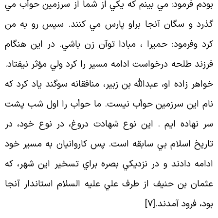
ودم فرمود: مي بينم كه يكي از شما از سرزمين حوأب مي
ذرد و سگان آنجا براو پارس مي كنند. سپس رو به من
رد وفرمود: حميرا ، مبادا توآن زن باشي. در اين هنگام
رزند طلحه درخواست ادامه مسير را كرد ولي مؤثر نيفتاد.
واهر زاده او، عبدالله بن زبير، منافقانه سوگند ياد كرد كه
ام اين سرزمين حوأب نيست. ما حوأب را اول شب پشت
ر نهاده ايم . اين نوع شهادت دروغ، در نوع خود، در
اريخ اسلام بي سابقه است. پس كاروانيان به مسير خود
دامه دادند و در نزديكي بصره براي تسخير اين شهر، كه
ثمان بن حنيف از طرف علي عليه السلام استاندار آنجا
ود، فرود آمدند
.[
7
]