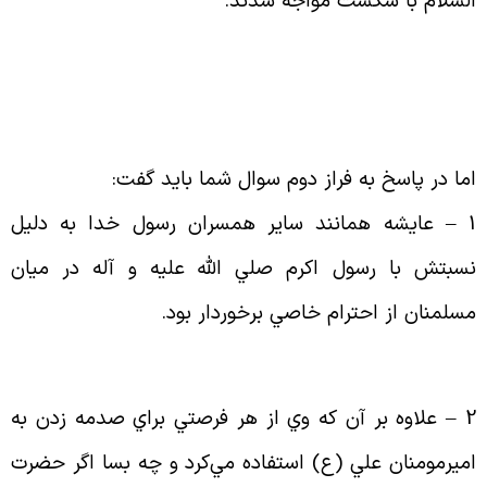
لسلام با شكست مواجه شدند
.
ما در پاسخ به فراز دوم سوال شما بايد گفت
:
1
عايشه همانند ساير همسران رسول خدا به دليل
سبتش با رسول اكرم صلي الله عليه و آله در ميان
سلمنان از احترام خاصي برخوردار بود
.
2 
علاوه بر آن كه وي از هر فرصتي براي صدمه زدن به
ميرمومنان علي (ع) استفاده مي‌كرد و چه بسا اگر حضرت