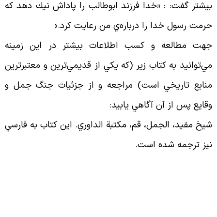
يشتر گفت: : «خدا فرزند ابوطالب را پاداش نيك دهد كه
رمت رسول خدا را درباره‌ي من رعايت كرد
.»
هت مطالعه و كسب اطلاعات بيشتر در اين زمينه
ي‌توانيد به كتاب زير (كه يكي از قديمي‌ترين و معتبرترين
نابع تاريخي است) مراجعه و از جزئيات جنگ جمل و
قايع پس از آن آگاهي يابيد
:
يخ مفيد، الجمل، قم، مكتبة الداوري. اين كتاب به فارسي
يز ترجمه شده است
.