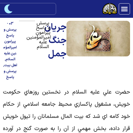
پرسش
جريان
03 -
و پاسخ
پرسش و
پیرامون
پاسخ
امیرالمؤمنین
جنگ
علیه
پیرامون
السلام
امیرالمؤم
جمل
نین علیه
السلام
,
اهل بیت
,
پرسش و
پاسخ
ضرت علي عليه السلام در نخستين روزهاي حكومت
ويش، مشغول پاكسازي محيط جامعه اسلامي از حكام
ود كامه اي شد كه بيت المال مسلمانان را تيول خويش
رار داده، بخش مهمي از آن را به صورت گنج در آورده