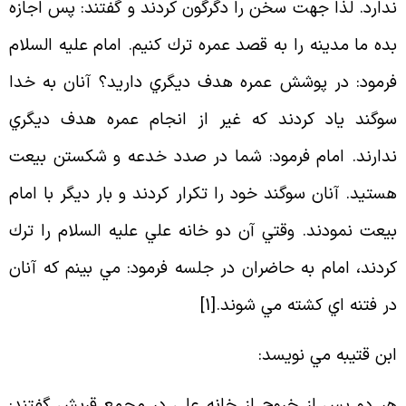
دارد. لذا جهت سخن را دگرگون كردند و گفتند: پس اجازه
ده ما مدينه را به قصد عمره ترك كنيم. امام عليه السلام
رمود: در پوشش عمره هدف ديگري داريد؟ آنان به خدا
وگند ياد كردند كه غير از انجام عمره هدف ديگري
دارند. امام فرمود: شما در صدد خدعه و شكستن بيعت
ستيد. آنان سوگند خود را تكرار كردند و بار ديگر با امام
يعت نمودند. وقتي آن دو خانه علي عليه السلام را ترك
ردند، امام به حاضران در جلسه فرمود: مي بينم كه آنان
ر فتنه اي كشته مي شوند
.[
1
]
بن قتيبه مي نويسد
:
ر دو پس از خروج از خانه علي در مجمع قريش گفتند: