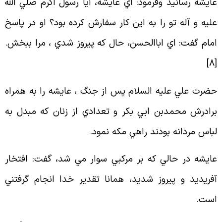
ايشه رسانيد وفرمود: اي عايشه، آيا رسول اكرم صلي الله
ليه و آله تو را به اين كار سفارش كرده بود؟ او در پاسخ
مام گفت: اي اباالحسن، حال كه پيروز شدي ، مرا ببخش
.
]
8
ضرت علي عليه السلام پس از جنگ ، عايشه را به همراه
رادرش محمدبن ابي بكر و تعدادي از زنان كه مبدل به
باس مردانه بودند راهي مكه نمود
.
ايشه در حالي كه بر مركبي سوار مي شد، گفت: افتخار
فريديد و پيروز شديد، همانا تقدير خدا انجام گرفتني
ست
.