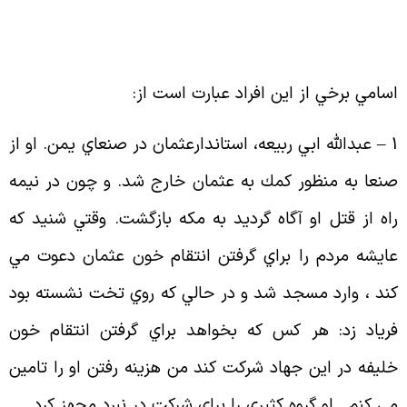
سامي برخي از اين افراد عبارت است از
:
1
عبدالله ابي ربيعه، استاندارعثمان در صنعاي يمن. او از
نعا به منظور كمك به عثمان خارج شد. و چون در نيمه
اه از قتل او آگاه گرديد به مكه بازگشت. وقتي شنيد كه
ايشه مردم را براي گرفتن انتقام خون عثمان دعوت مي
ند ، وارد مسجد شد و در حالي كه روي تخت نشسته بود
رياد زد: هر كس كه بخواهد براي گرفتن انتقام خون
ليفه در اين جهاد شركت كند من هزينه رفتن او را تامين
ي كنم . او گروه كثيري را براي شركت در نبرد مجهز كرد
.