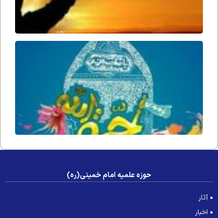
حُجّت ا
زمان(ار
فداه) د
جامعه 
عصر غی
حوزه علمیه امام خمینی(ره)
آثار
اخبار