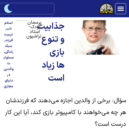
پرسمان
جذابیت
اسلام
کودک-
ناب
,
استاد
تربیت
تراشیون
و تنوع
فرزند
,
سبک
بازی
زندگی
,
مسئولی
ها زیاد
ت
والدین
است
در
دنیای
مجازی
ؤال: برخی از والدین اجازه می‌دهند که فرزندشان
ر چه می‌خواهند با کامپیوتر بازی کند، آیا این کار
رست است؟