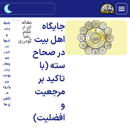
مقاله
جایگاه
اعتقا
ای از
دات
غلام
و
رضا
اهل بیت
گودرزی
شبها
ت
,
در صحاح
اندی
شه
سته (با
وهاب
یت
,
تاکید بر
پوست
ین
وارون
مرجعیت
ه
,
تکفیر
و
ی ها
افضلیت)