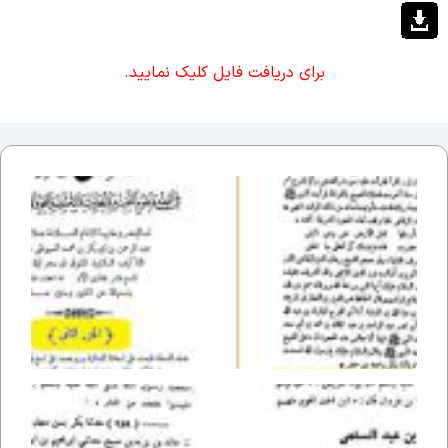
برای دریافت فایل کلیک نمایید.
ادله
جواز
استغاث
–
سیوطی
ادله
جواز
استغاث