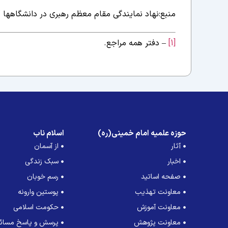
منبع:نهاد نمایندگی مقام معظم رهبری در دانشگاه
[1]
– دفتر همه مراجع.
حوزه علمیه امام خمینی(ره)
اسلام ناب
آثار
از آسمان
اخبار
سبک زندگی
صفحه اساتید
رسم خوبان
معاونت تهذیب
پوستین وارونه
معاونت آموزش
حکومت اسلامی
معاونت پژوهش
پرسش و پاسخ مسائل