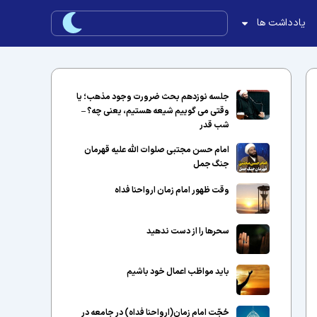
یادداشت ها
جلسه نوزدهم بحث ضرورت وجود مذهب؛ یا
وقتی می گوییم شیعه هستیم، یعنی چه؟ –
شب قدر
امام حسن مجتبی صلوات الله علیه قهرمان
جنگ جمل
وقت ظهور امام زمان ارواحنا فداه
سحرها را از دست ندهید
باید مواظب اعمال خود باشیم
حُجّت امام زمان(ارواحنا فداه) در جامعه در