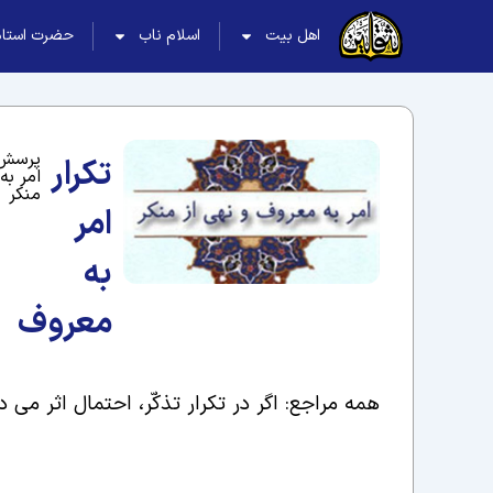
اهل بیت
اسلام ناب
حضرت استاد
پرسش 
تکرار
امر به
منکر
امر
به
معروف
همه مراجع: اگر در تکرار تذکّر، احتمال اثر می ده