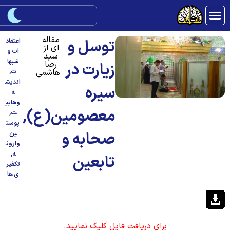
مقاله
توسل و
اعتقاد
ای از
ات و
سيد
شبها
رضا
زیارت در
هاشمی
ت
,
اندیش
سیره
ه
وهابی
معصومین(ع),
ت
,
پوست
صحابه و
ین
وارون
ه
,
تابعین
تکفیر
ی ها
برای دریافت فایل کلیک نمایید.