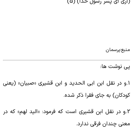
آری ای پسر رسول خدا) (5
)
نبع:پرسمان
ی نوشت ها
:
1
و در نقل ابن ابی الحدید و ابن قشیری «صبیان» (یعنی
ودکان) به جای فقرا ذکر شده
.
2
و در نقل ابن قشیری است که فرمود: «الید لهم» که در
عنی چندان فرقی ندارد
.