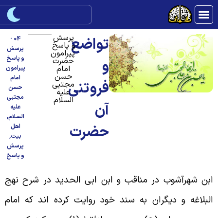
پرسش
تواضع
04 -
و پاسخ
پرسش
پیرامون
و پاسخ
حضرت
و
امام
پیرامون
حسن
امام
فروتنی
مجتبی
حسن
علیه
مجتبی
السلام
آن
علیه
السلام
,
حضرت
اهل
بیت
,
پرسش
و پاسخ
بن شهرآشوب در مناقب و ابن ابی الحدید در شرح نهج
لبلاغه و دیگران به سند خود روایت کرده اند که امام