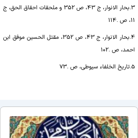
3
بحار الانوار، ج 43، ص 352 و ملحقات احقاق الحق، ج
 ص .114
4
بحار الانوار، ج 43، ص 352، مقتل الحسین موفق ابن
حمد، ص .102
5
تاریخ الخلفاء سیوطی، ص .73
اَلسَلامُ
عَلَیکَ یا
اَبا
عَبدِاللّهِ