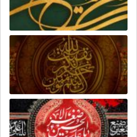
زمان
ارواحنا
فداه
عوامل
ظهور
امام
زمان
ارواحنا
فداه
برخورد
امام
حسین
علیه
السلام
با علی