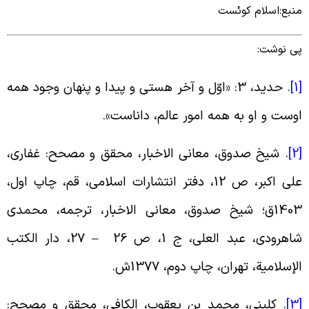
نبع:اسلام کوئست
ی نوشت:
[
.
حدید، 3: «اوّل و آخر هستى و پیدا و پنهان وجود همه
وست و او به همه امور عالم، داناست
».
[
.
شیخ صدوق، معانی الاخبار، محقق و مصحح: غفاری،
علی اکبر، ص 12، دفتر انتشارات اسلامی، قم، چاپ اول،
1403ق؛ شیخ صدوق، معانی الاخبار، ترجمه، محمدی
شاهرودی، عبد العلی، ج 1، ص 26 – 27، دار الکتب
لإسلامیة، تهران، چاپ دوم، 1377ش
.
[
.
کلینی، محمد بن یعقوب، الکافی، محقق و مصحح: