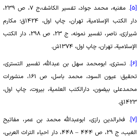
[
.
مغنیه، محمد جواد، تفسیر الکاشف،ج 7، ص 239،
دار الکتب الإسلامیة، تهران، چاپ اول، 1424ق؛ مکارم
شیرازی، ناصر، تفسیر نمونه، ج 23، ص 298، دار الکتب
لإسلامیة، تهران، چاپ اول، 1374ش
.
[
.
تستری، ابومحمد سهل بن عبدالله، تفسیر التستری،
تحقیق: عیون السود، محمد باسل، ص 161، منشورات
حمدعلی بیضون، دارالکتب العلمیة، بیروت، چاپ اول،
142ق
.
[
.
فخرالدین رازی، ابوعبدالله محمد بن عمر، مفاتیح
الغیب، ج 29، ص 444 – 448، دار احیاء التراث العربی،