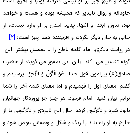
بوده و هیچ چیز بر او پیشى نگرفته بود) و آخرى است
اودانه و زوال ناپذیر که همیشه بوده و هست و خواهد
ود، بدون ابتدا و انتها، پدید آمدن بر او وارد نیست، از
الى به حال دیگر نگردد، و آفریننده همه چیز است
».
[2]
ر روایت دیگری، امام کلمه باطن را با تفصیل بیشتر، این
ونه تفسیر می کند: «ابن ابى یعفور می گوید: از حضرت
ادق(ع) پیرامون قول خدا «هُوَ الْأَوَّلُ وَ الْآخِرُ» پرسیدم و
فتم: معناى اول را فهمیدم و اما معنای کلمه آخر را شما
رایم بیان کنید. امام فرمود: هر چیز جز پروردگار جهانیان
ابود شود و دگرگون گردد. حال این نابودى و دگرگونى یا از
ارج به او راه یابد یا رنگ و شکل و وصفش عوض شود و