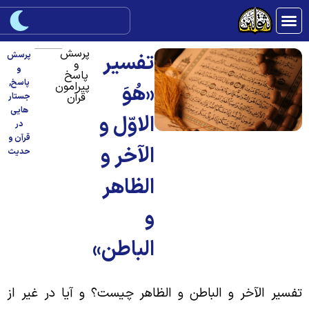
پرسش
تفسیر
پرسش
و
و
پاسخ
پاسخ
,
پیرامون
«هُوَ
قرآن
جستار
هایی
الاوّل و
در
قرآن و
الآخر و
حدیث
الظاهر
و
الباطن»
فسیر الآخر و الباطن و الظاهر چیست؟ و آیا در غیر از