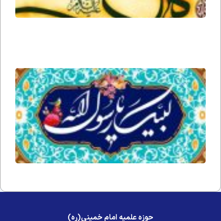
جمعه
خطاب
به امام
زمان
ارواحنا
فداه
قضا
شدن
نماز
رسول
خدا
صلی
الله
علیه
و آله
و
سلم
حوزه علمیه امام خمینی(ره)