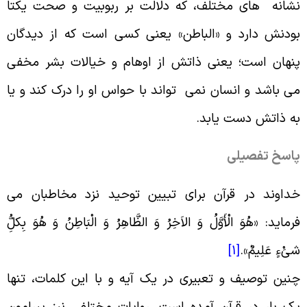
شانه های مختلف، که دلالت بر ربوبیت و صحت یکتا
ودنش دارد و «الباطن» یعنى کسى است که از دیدگان
نهان است؛ یعنی ذاتش از اوهام و خیالات بشر مخفى
ى‏ باشد و انسان نمی تواند با حواس او را درک کند و یا
ه ذاتش دست یابد
.
اسخ تفصیلی
داوند در قرآن برای تبیین توحید نزد مخاطبان می
رماید: «هُوَ الْأَوَّلُ وَ الاَخِرُ وَ الظَّاهِرُ وَ الْبَاطِنُ وَ هُوَ بِکلُ‏ِّ
ىَ‏ْءٍ عَلِیمٌ
».
[1]
نین توصیف و تعبیری در یک آیه و با این کلمات، تنها
ک بار در قرآن آمده است. روایات مختلفی نیز پیرامون