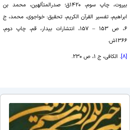
بیروت، چاپ سوم، 1420ق؛ صدرالمتألهین، محمد بن
براهیم، تفسیر القرآن الکریم، تحقیق: خواجوی، محمد، ج
6، ص 153 – 157، انتشارات بیدار، قم، چاپ دوم،
136ش
.
[
.
الکافی، ج 1، ص 230
.
دلایل
عقلی
بر زنده
بودن
امام