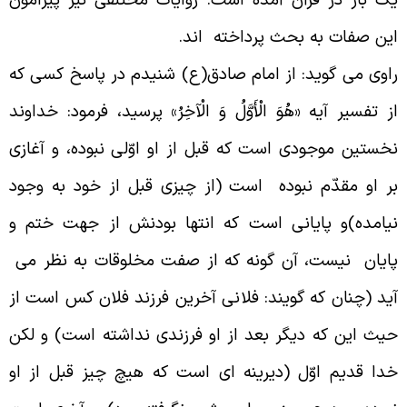
ین صفات به بحث پرداخته اند
.
اوی می گوید: از امام صادق(ع) شنیدم در پاسخ کسى که
ز تفسیر آیه «هُوَ الْأَوَّلُ وَ الْآخِرُ» پرسید، فرمود: خداوند
خستین موجودی است که قبل از او اوّلى نبوده، و آغازى
ر او مقدّم نبوده است (از چیزى قبل از خود به وجود
یامده)و پایانى است که انتها بودنش از جهت ختم و
ایان نیست، آن گونه که از صفت مخلوقات به نظر می
ید (چنان که گویند: فلانى آخرین فرزند فلان کس است از
یث این که دیگر بعد از او فرزندى نداشته است) و لکن
دا قدیم اوّل (دیرینه ‏اى است که هیچ چیز قبل از او