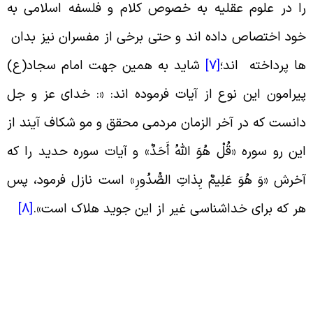
ا در علوم عقلیه به خصوص کلام و فلسفه اسلامی به
ود اختصاص داده اند و حتی برخی از مفسران نیز بدان
ا پرداخته اند؛
[7]
شاید به همین جهت امام سجاد(ع)
یرامون این نوع از آیات فرموده اند: «: خداى عز و جل
انست که در آخر الزمان مردمى محقق و مو شکاف آیند از
ین رو سوره «قُلْ هُوَ اللَّهُ أَحَدٌ» و آیات سوره حدید را که
خرش «وَ هُوَ عَلِیمٌ‏ بِذاتِ الصُّدُورِ» است نازل فرمود، پس
ر که براى خداشناسى غیر از این جوید هلاک است
».
[8]