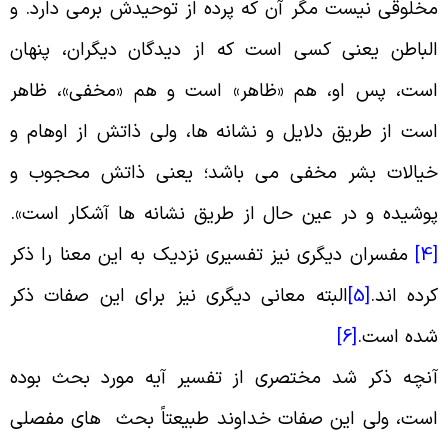
خلوقى نیست مگر آن که پرده از توحیدش برمى ‏دارد. و
لباطن یعنى کسى است که از دیدگان دیگران، پنهان
ست، پس او، هم «ظاهر» است و هم «مخفى»، ظاهر
ست از طریق دلایل و نشانه ها، ولى ذاتش از اوهام و
یالات بشر مخفى مى‏ باشد؛ یعنى ذاتش محجوب و
وشیده و در عین حال از طریق نشانه ‏ها آشکار است
».
[
مفسران دیگری نیز تفسیری نزدیک به این معنا را ذکر
رده اند
.
[5]
البته معانی دیگری نیز برای این صفات ذکر
ده است
.
[6]
نچه ذکر شد مختصری از تفسیر آیه مورد بحث بوده
ست، ولی این صفات خداوند طبیعتاً بحث های مفصلی