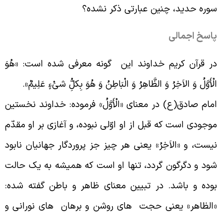
وره حدید، چنین عبارتی ذکر نشده؟
اسخ اجمالی
ر قرآن کریم خداوند این گونه معرفی شده است: «هُوَ
لْأَوَّلُ وَ الاَخِرُ وَ الظَّاهِرُ وَ الْبَاطِنُ وَ هُوَ بِکلُ‏ِّ شىَ‏ْءٍ عَلِیمٌ
».
مام صادق(ع) در معنای «الْأَوَّلُ» فرموده: خداوند نخستین
وجودی است که قبل از او اوّلى نبوده، و آغازى بر او مقدّم
یست، و «الاَخِرُ» یعنی هر چیز جز پروردگار جهانیان نابود
ود و دگرگون گردد، تنها او است که همیشه به یک حالت
وده و باشد. در تبیین معنای ظاهر و باطن گفته شده:
الظاهر» یعنی حجت هاى روشن و برهان هاى نورانى و