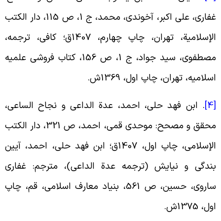
غفاری، علی اکبر، آخوندی، محمد، ج 1، ص 115، دار الکتب
الإسلامیة، تهران، چاپ چهارم، 1407ق؛ کافی، ترجمه،
مصطفوی، سید جواد، ج 1، ص 156، کتاب فروشی علمیه
سلامیه، تهران، چاپ اول، 1369ش
.
[
.
ابن فهد حلی، احمد، عدة الداعی و نجاح الساعی،
محقق و مصحح: موحدی قمی، احمد، ص 321، دار الکتب
الإسلامی، چاپ اول، 1407ق؛ ابن فهد حلی، احمد، آیین
ندگی و نیایش (ترجمه عدة الداعی)، مترجم: غفاری
ساروی، حسین، ص 561، بنیاد معارف اسلامی، قم، چاپ
ول، 1375ش
.