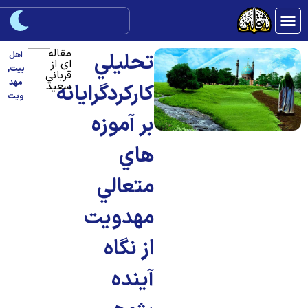
مقاله
تحليلي
اهل
ای از
بیت
,
قرباني
مهد
سعيد
کارکردگرايانه
ویت
بر آموزه
هاي
متعالي
مهدويت
از نگاه
آينده