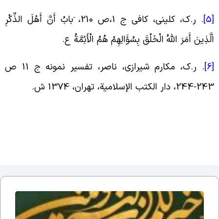
[
. ر.ک، کلینی، کافی ج 1،ص 210، َبابُ أَنَّ أَهْلَ الذِّکْرِ
لَّذِینَ أَمَرَ اللَّهُ الْخَلْقَ بِسُؤَالِهِمْ هُمُ الْأَئِمَّةُ ع.
[
. ر.ک، مکارم شیرازى، ناصر، تفسیر نمونه ج 11 ص
243، دار الکتب الإسلامیة، تهران، 1374 ش.
دلایل
عقلی
بر زنده