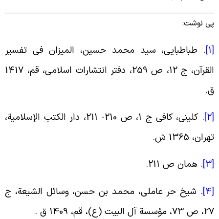
ی نوشت:
[
. طباطبایى، سید محمد حسین، المیزان فى تفسیر
القرآن، ج 12، ص 259، دفتر انتشارات اسلامى، قم، 1417
.
[
. کلینی، کافی ج 1، ص 210- 211، دار الکتب الإسلامیة،
هران، 1365 ش.
[
. همان ص 211.
[
. شیخ حر عاملى، محمد بن حسن، وسائل الشیعة، ج
73، مؤسسة آل البیت (ع)، قم، 1409 ق .