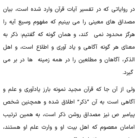
ر روایاتى که در تفسیر آیات قرآن وارد شده است، بیان
صداق هاى معینى را مى بینیم که مفهوم وسیع آیه را
رگز محدود نمى کند، و همان گونه که گفتیم: ذکر به
عناى هر گونه آگاهى و یاد آورى و اطلاع است، و اهل
لذکر، آگاهان و مطلعین را در همه زمینه ها در بر مى
یرد.
لى از آن جا که قرآن مجید نمونه بارز یادآورى و علم و
گاهى است به آن “ذکر” اطلاق شده و همچنین شخص
یامبر ص نیز مصداق روشن ذکر است، به همین ترتیب
مامان معصوم که اهل بیت او و وارث علم او هستند،