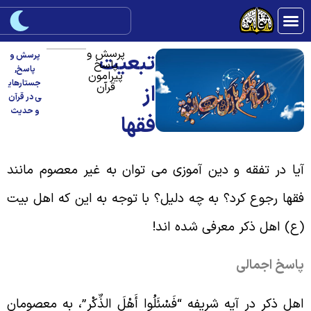
پرسش و
تبعیت
پرسش و
پاسخ
پاسخ
,
پیرامون
جستارهای
قرآن
از
ی در قرآن
و حدیث
فقها
یا در تفقه و دین آموزی می توان به غیر معصوم مانند
قها رجوع کرد؟ به چه دلیل؟ با توجه به این که اهل بیت
ع) اهل ذکر معرفی شده اند
!
اسخ اجمالی
هل ذکر در آیه شریفه “فَسْئَلُوا أَهْلَ الذِّکْر”، به معصومان