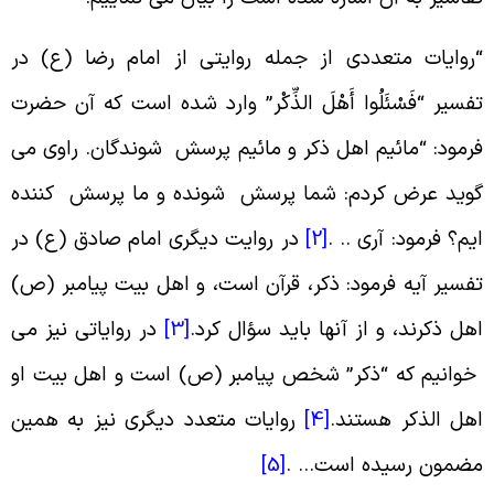
روایات متعددی از جمله روایتى از امام رضا (ع) در
فسیر “فَسْئَلُوا أَهْلَ الذِّکْر” وارد شده است که آن حضرت
رمود: “مائیم اهل ذکر و مائیم پرسش شوندگان. راوی می
وید عرض کردم: شما پرسش شونده و ما پرسش کننده
یم؟ فرمود: آرى .. .
[2]
در روایت دیگرى امام صادق (ع) در
فسیر آیه فرمود: ذکر، قرآن است، و اهل بیت پیامبر (ص)
هل ذکرند، و از آنها باید سؤال کرد.
[3]
در روایاتی نیز مى
وانیم که “ذکر” شخص پیامبر (ص) است و اهل بیت او
هل الذکر هستند.
[4]
روایات متعدد دیگرى نیز به همین
ضمون رسیده است… .
[5]