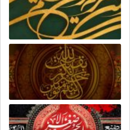
بودن
امام
زمان
ارواحنا
فداه
عوامل
ظهور
امام
زمان
ارواحنا
فداه
برخورد
امام
حسین
علیه