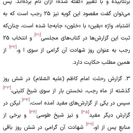
رنتابیده و با تعبیر «گفته شده» ازآن نام برده‌اند. پس
می‌توان گفت مقصود این گویه نیز 25 رجب است که به
شتباه، واژه «بقین» با «خلون» جابه‌جا شده است، چنان‌که
[31]
بت این گزارش‌ها در کتاب‌های مجلسی
و انتخاب 25
[32]
جب به عنوان روز شهادت آن گرامی از سوی ا و،
از
مین مطلب حکایت دارد.
3.‌ گزارش رحلت امام کاظم (علیه السّلام) در شش روز
[33]
ذشته از ماه رجب، نخستن بار از سوی شیخ کلینی،
[34]
پس در یکی از گزارش‌های مفید آمده است،
لیکن در
[36]
[35]
زارش دیگر مفید
و نیز شیخ طوسی
و برخی از
[37]
نابعِ پس از او،
شهادت آن گرامی در شش روز باقی