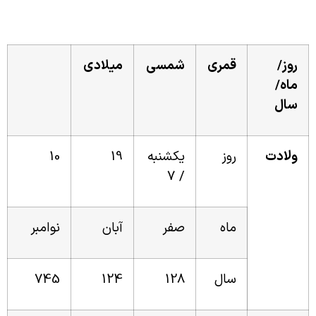
روز/
قمری
شمسی
میلادی
ماه/
سال
ولادت
روز
یکشنبه
19
10
/ 7
ماه
صفر
آبان
نوامبر
سال
128
124
745