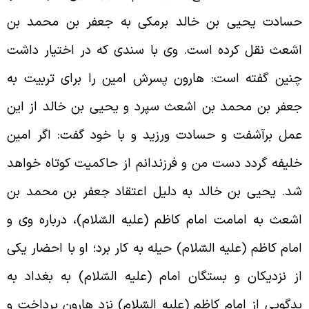
سادت یحیی بن خالد برمکی به جعفر بن محمد بن
شعث نقل کرده است. وی با سندی که در اختیار داشت
نین گفته است: هارون پسرش امین را برای تربیت به
عفر بن محمد بن اشعث سپرد و یحیی بن خالد از این
مل برآشفت و حسادت ورزید و با خود گفت: اگر امین
لیفه گردد دست من و فرزندانم از حاکمیت کوتاه خواهد
د. یحیی بن خالد به دلیل اعتقاد جعفر بن محمد بن
شعث به امامت امام کاظم (علیه السّلام)، درباره وی و
مام کاظم (علیه السّلام) حیله به کار برد؛ او با احضار یکی
ز نزدیکان و بستگان امام (علیه السّلام) به بغداد به
دگویی از امام کاظم (علیه السّلام) نزد هارون پرداخت و