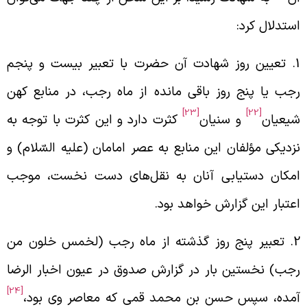
ستدلال کرد:
1.‌ تعیین روز شهادت آن حضرت با تعبیر بیست و پنجم
جب یا پنج روز باقی مانده از ماه رجب، در منابع کهن
[23]
[22]
یعیان
و سنیان
کثرت دارد و این کثرت با توجه به
زدیکی مؤلفان این منابع به عصر امامان (علیه السّلام) و
مکان دستیابی آنان به نقل‌های دست نخست، موجب
عتبار این گزارش خواهد بود.
2.‌ تعبیر پنج روز گذشته از ماه رجب (لخمس خلون من
جب) نخستین بار در گزارش صدوق در عیون اخبار الرضا
[24]
مده، سپس حسن بن محمد قمی که معاصر وی بود،