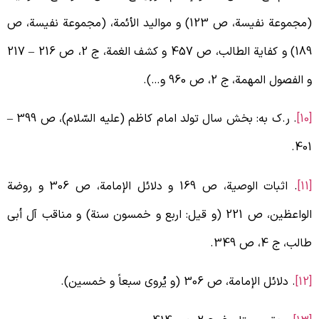
(مجموعة نفیسة، ص 123) و موالید الأئمة، (مجموعة نفیسة، ص
کفایة الطالب، ص 457 و کشف الغمة، ج 2، ص 216
–
217
 الفصول المهمة، ج 2، ص 960 و…).
. ر.ک به: بخش سال تولد امام کاظم (علیه السّلام)، ص 399
–
401
. اثبات الوصیة، ص 169 و دلائل الإمامة، ص 306 و روضة
الواعظین، ص 221 (و قیل: اربع و خمسون سنة) و مناقب آل أبی
الب، ج 4، ص 349.
[
. دلائل الإمامة، ص 306 (و یُروی سبعاً و خمسین).