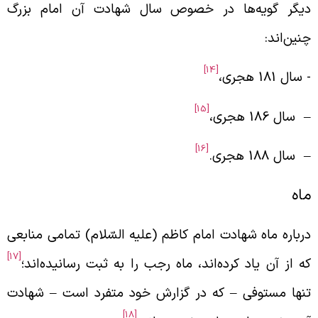
یگر گویه‌ها در خصوص سال شهادت آن امام بزرگ
نین‌اند:
[14]
‌ سال 181 هجری،
[15]
 سال 186 هجری،
[16]
 سال 188 هجری.
اه
رباره ماه شهادت امام کاظم (علیه السّلام) تمامی منابعی
[17]
ه از آن یاد کرده‌اند، ماه رجب را به ثبت رسانیده‌اند؛
نها مستوفی
–
که در گزارش خود متفرد است
–
شهادت
[18]