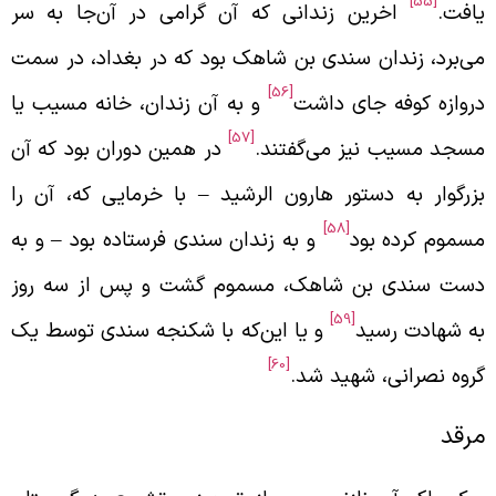
[55]
افت.
اخرین زندانی که آن گرامی در آن‌جا به سر
ی‌برد، زندان سندی بن شاهک بود که در بغداد، در سمت
[56]
روازه کوفه جای داشت
و به آن زندان، خانه مسیب یا
[57]
سجد مسیب نیز می‌گفتند.
در همین دوران بود که آن
زرگوار به دستور هارون الرشید
–
با خرمایی که، آن را
[58]
سموم کرده بود
و به زندان سندی فرستاده بود
–
و به
ست سندی بن شاهک، مسموم گشت و پس از سه روز
[59]
ه شهادت رسید
و یا این‌که با شکنجه سندی توسط یک
[60]
روه نصرانی، شهید شد.
رقد