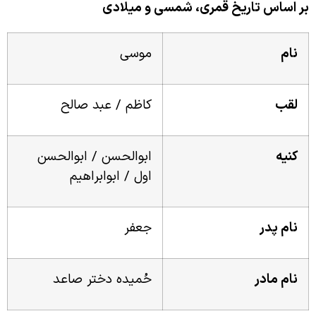
ر اساس تاریخ قمری، شمسی و میلادی
نام
موسی
لقب
کاظم / عبد صالح
کنیه
ابوالحسن / ابوالحسن
اول / ابوابراهیم
نام پدر
جعفر
نام مادر
حُمیده دختر صاعد