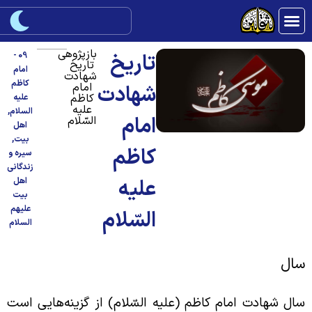
بازپژوهی
تاریخ
09 -
تاریخ
امام
شهادت
کاظم
امام
شهادت
کاظم
علیه
علیه
السلام
,
امام
السّلام
اهل
بیت
,
کاظم
سیره و
زندگانی
علیه
اهل
بیت
علیهم
السّلام
السلام
ال
ال شهادت امام کاظم (علیه السّلام) از گزینه‌هایی است