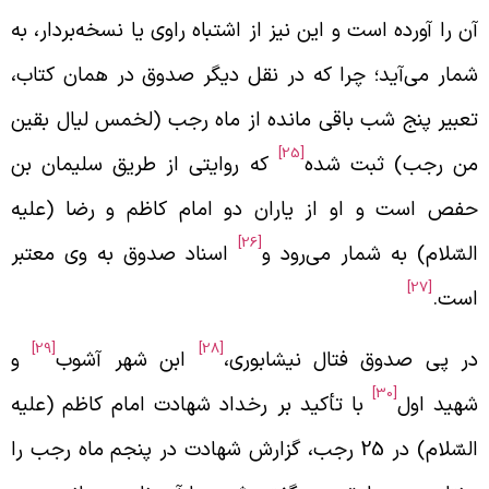
ن را آورده است و این نیز از اشتباه راوی یا نسخه‌بردار، به
مار می‌آید؛ چرا که در نقل دیگر صدوق در همان کتاب،
عبیر پنج شب باقی مانده از ماه رجب (لخمس لیال بقین
[25]
ن رجب) ثبت شده
که روایتی از طریق سلیمان بن
فص است و او از یاران دو امام کاظم و رضا (علیه
[26]
لسّلام) به شمار می‌رود و
اسناد صدوق به وی معتبر
[27]
ست.
[29]
[28]
ر پی صدوق فتال نیشابوری،
ابن شهر آشوب
و
[30]
هید اول
با تأکید بر رخداد شهادت امام کاظم (علیه
السّلام) در 25 رجب، گزارش شهادت در پنجم ماه رجب را