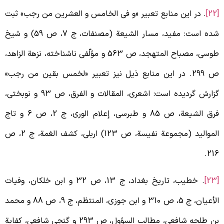
[
. در این منابع تعبیر «و فی الخامس و العشرین من رجب» ثبت
شده است: مفید، مسار الشیعة (مصنفات، ج 7، ص 59) و شیخ
طوسی، مصباح المتهجد، ص 563 و مؤلّفی ناشناخته، نزهة الزاهد،
ص 299. در این منابع ذیل نیز تعبیر «لخمس بقین من رجب»
گزارش گردیده است: اشعری، المقالات و الفرق، ص 93 و نوبختی،
فرق الشیعة، ص 85 و طبرسی، إعلام الوری، ج 2، ص 6 و تاج
الموالید (مجموعة نفیسة، ص 123) اربلی، کشف الغمة، ج 2، ص
216
. خطیب، تاریخ بغداد، ج 13، ص 32 و ابن خلکان، وفیات
الأعیان، ج 5، ص 310 و ابن جوزی، المنتظم، ج 9، ص 88 و محمد
بن طلحه شافعی، مطالب السؤول، ص 293 و گنجی شافعی، کفایة