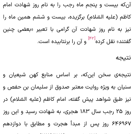
ن‌که بیست و پنجم ماه رجب را به نام روز شهادت امام
اظم (علیه السّلام) برگزیده، بیست و ششم همین ماه را
یز به نام روز شهادت آن گرامی با تعبیر «بعضی چنین
[42]
فتند» نقل کرده
و آن را برنتابیده است.
تیجه
تیجه‌ی سخن این‌که، بر اساس منابع کهن شیعیان و
نیان به ویژه روایت معتبر صدوق از سلیمان بن حفص و
یز طبق شواهد پیش گفته، امام کاظم (علیه السّلام) در
روز 25 رجب سال 183 هجری، به شهادت رسید و این روز
646967 روز پس از مبدأ هجرت و مطابق با دوازدهم