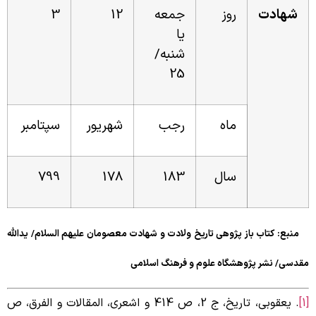
شهادت
روز
جمعه
12
3
یا
شنبه/
25
ماه
رجب
شهریور
سپتامبر
سال
183
178
799
منبع: کتاب باز پژوهی تاریخ ولادت و شهادت معصومان علیهم السلام/ یدالله
قدسی/ نشر پژوهشگاه علوم و فرهنگ اسلامی
. یعقوبی، تاریخ، ج 2، ص 414 و اشعری، المقالات و الفرق، ص