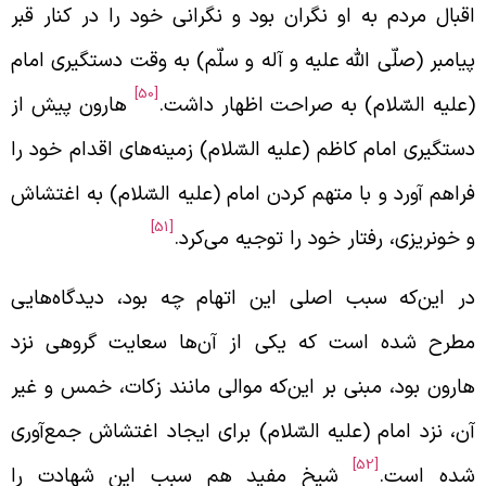
قبال مردم به او نگران بود و نگرانی خود را در کنار قبر
یامبر (صلّی الله علیه و آله و سلّم) به وقت دستگیری امام
[50]
علیه السّلام) به صراحت اظهار داشت.
هارون پیش از
ستگیری امام کاظم (علیه السّلام) زمینه‌های اقدام خود را
راهم آورد و با متهم کردن امام (علیه السّلام) به اغتشاش
[51]
 خونریزی، رفتار خود را توجیه می‌کرد.
ر این‌که سبب اصلی این اتهام چه بود، دیدگاه‌هایی
طرح شده است که یکی از آن‌ها سعایت گروهی نزد
ارون بود، مبنی بر این‌که موالی مانند زکات، خمس و غیر
ن، نزد امام (علیه السّلام) برای ایجاد اغتشاش جمع‌آوری
[52]
ده است.
شیخ مفید هم سبب این شهادت را