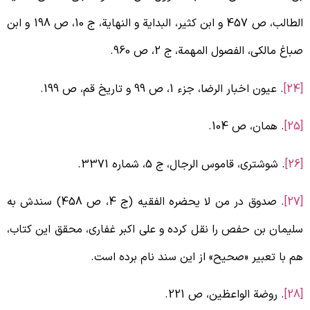
الطالب، ص 457 و ابن کثیر، البدایة و النهایة، ج 10، ص 198 و ابن
باغ مالکی، الفصول المهمة، ج 2، ص 960.
[
. عیون اخبار الرضا، جزء 1، ص 99 و تاریخ قم، ص 199.
[
. همان، ص 104.
[
. شوشتری، قاموس الرجال، ج 5، شماره 3371.
. صدوق در من لا یحضره الفقیه (ج 4، ص 458) سندش به
لیمان بن حفص را نقل کرده و علی اکبر غفاری، محقق این کتاب،
م با تعبیر «صحیح» از این سند نام برده است.
[
. روضة الواعظین، ص 221.