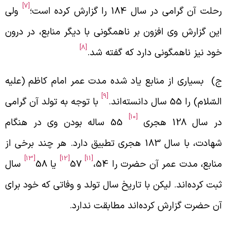
[7]
حلت آن گرامی در سال 184 را گزارش کرده است؛
ولی
ین گزارش وی افزون بر ناهمگونی با دیگر منابع، در درون
[8]
ود نیز ناهمگونی دارد که گفته شد.
) بسیاری از منابع یاد شده مدت عمر امام کاظم (علیه
[9]
سّلام) را 55 سال دانسته‌اند.
با توجه به تولد آن گرامی
[10]
ر سال 128 هجری
55 ساله بودن وی در هنگام
شهادت، با سال 183 هجری تطبیق دارد. هر چند برخی از
[13]
[12]
[11]
نابع، مدت عمر آن حضرت را 54،
57
یا 58
سال
بت کرده‌اند. لیکن با تاریخ سال تولد و وفاتی که خود برای
ن حضرت گزارش کرده‌اند مطابقت ندارد.