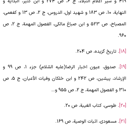
419 و سیر اعلام النبلاء، ج 6، ص 274 و ابن کثیر، البدایة و
النهایة، 10، ص 183 و شهید اول، الدروس، ج 2، ص 13 و کفعمی،
المصباح، ص 523 و ابن صباغ مالکی، الفصول المهمة، ج 2، ص
960
[
. تاریخ گزیده، ص 204.
[
. صدوق، عیون اخبار الرضا(علیه السّلام) جزء 1، ص 99 و
الإرشاد، پیشین، ص 242 و ابن خلکان وفیات الأعیان، ج 5، ص
 الفصول المهمة، ج 2، ص 955 و…
[
. طوسی، کتاب الغیبة، ص 20.
[
. مسعودی، اثبات الوصیة، ص 169.