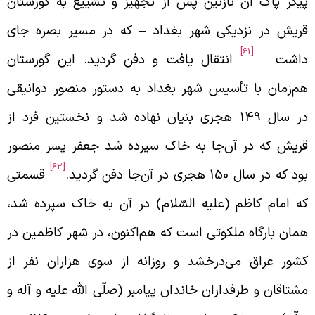
یکر پاک آن نازنین پس از تجهیز و تشییع به گورستان
ریش در نزدیکی شهر بغداد
–
که در مسیر بصره جای
[61]
اشت –
انتقال یافت و دفن گردید. این گورستان
م‌زمان با تأسیس شهر بغداد به دستور منصور دوانیقی
در سال 149 هجری بنیان نهاده شد و نخستین فرد از
ریش که در آن‌جا به خاک سپرده شد جعفر پسر منصور
[62]
د که در سال 150 هجری در آن‌جا دفن گردید.
قسمتی
ه امام کاظم (علیه السّلام) در آن به خاک سپرده شد،
مان بارگاه ملکوتی است که هم‌اکنون، در شهر کاظمین در
شور عراق می‌درخشد و روزانه از سوی هزاران نفر از
شتاقان و طرفداران خاندان پیامبر (صلّی الله علیه و آله و