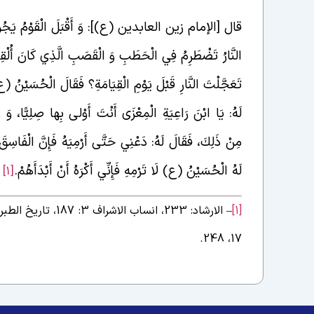
قال [الإمام زین العابدین (ع)]: وَ أَقْبَلَ الْقَوْمُ يَجُولُو
النَّارُ تَضْطَرِمُ فِي الْحَطَبِ وَ الْقَصَبِ الَّذِي كَانَ أُلْقِ
تَعَجَّلْتَ النَّارِ قَبْلَ يَوْمِ الْقِيَامَةِ؟ فَقَالَ الْحُسَيْنُ 
لَهُ: يَا ابْنَ رَاعِيَةِ الْمِعْزَى أَنْتَ أَوْلى‏ بِها صِلِيًّا، و
مِنْ ذَلِكَ، فَقَالَ لَهُ: دَعْنِي حَتَّى أَرْمِيَهُ فَإِنَّ الْفَاسِقَ م
لَهُ الْحُسَيْنُ (ع) لَا تَرْمِهِ فَإِنِّي أَكْرَهُ أَنْ أَبْدَأَهُمْ.
[1]
[1]
17، 248.