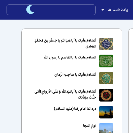
یادداشت ها
اَلسَلامُ عَلَیکَ یا اَبا عَبدِاللّهِ یا جَعفَرَ بنَ مُحَمَّدٍ
الصّادِق
السلام علیک یا اباالقاسم یا رسول الله
اَلسّلامُ عَلَیْکَ یا صاحِبَ الزَّمانِ
اَلسَّلامُ عَلَیْکَ یا اَباعَبْدِاللَّهِ وَ عَلَى الاَْرْواحِ الَّتى
حَلَّتْ بِفِناَّئِکَ
دردانهٔ امام رضا (علیه السلام)
آوازِ التجا