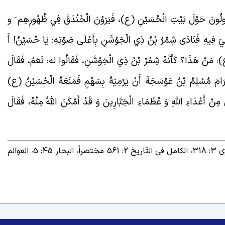
نَ حَوْلَ بَيْتِ الْحُسَيْنِ (ع)، فَيَرَوْنَ الْخَنْدَقَ فِي ظُهُورِهِم‏ َ و
يَ فِيهِ فَنَادَى شِمْرُ بْنُ ذِي الْجَوْشَنِ بِأَعْلَى صَوْتِهِ: يَا حُسَيْنُ! أَ
(ع): مَنْ هَذَا؟ كَأَنَّهُ شِمْرُ بْنُ ذِي الْجَوْشَنِ، فَقَالُوا له: نَعَمْ، فَقَالَ
َ رَامَ مُسْلِمُ بْنُ عَوْسَجَةَ أَنْ يَرْمِيَهُ بِسَهْمٍ فَمَنَعَهُ الْحُسَيْنُ (ع)
ِنْ أَعْدَاءِ اللَّهِ وَ عُظَمَاءِ الْجَبَّارِينَ وَ قَدْ أَمْكَنَ اللَّهُ مِنْهُ، فَقَالَ
– الارشاد: 233، انساب الاشراف 3: 187، تاریخ الطبری 3: 318، الکامل فی التّاریخ 2: 561 مختصراً، البحار 45: 5، العوالم