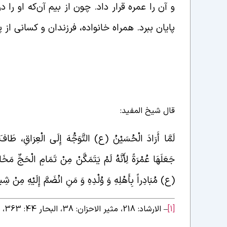
و آن را عمره قرار داد. چون از بیم آن‌که او را 
پایان ببرد. همراه خانواده، فرزندان و کسانی از
قال شیخ المفید:
لَمَّا أَرَادَ الْحُسَيْنُ (ع) التَّوَجُّهَ إِلَى الْعِرَاقِ، طَافَ
جَعَلَهَا عُمْرَةً لِأَنَّهُ لَمْ يَتَمَكَّنْ مِنْ تَمَامِ الْحَجِّ مَخَ
(ع) مُبَادِراً بِأَهْلِهِ وَ وُلْدِهِ وَ مَنِ انْضَمَّ إِلَيْهِ مِنْ شِيع
[1]
– الارشاد: 218، مثیر الاحزان: 38، البحار 44: 363، موسوعة کلمات الامام الحسین (ع): 327.