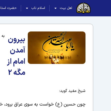
اهل بیت
اسلام ناب
حضرت استاد
به 
بیرون
آمدن
امام از
مکّه 2
شیخ مفید گوید:
چون حسین (ع) خواست به سوی عراق برود، خانۀ 