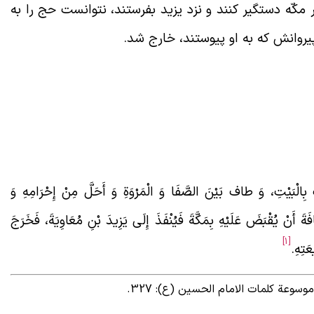
در مکّه دستگیر کنند و نزد یزید بفرستند، نتوانست حج را به
 پیروانش که به او پیوستند، خارج شد.
 بِالْبَيْتِ، وَ طاف بَيْنَ الصَّفَا وَ الْمَرْوَةِ وَ أَحَلَّ مِنْ إِحْرَامِهِ وَ
افَةَ أَنْ يُقْبَضَ عَلَيْهِ بِمَكَّةَ فَيُنْفَذَ إِلَى يَزِيدَ بْنِ مُعَاوِيَةَ، فَخَرَجَ
[1]
َتِهِ.