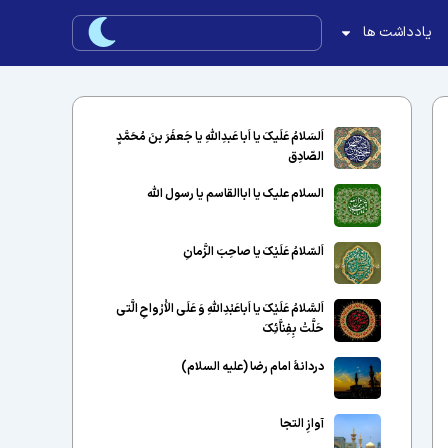
یادداشت ها
اَلسَلامُ عَلَیکَ یا اَبا عَبدِاللّهِ یا جَعفَرَ بنَ مُحَمَّدٍ
الصّادِق
السلام علیک یا اباالقاسم یا رسول الله
اَلسّلامُ عَلَیْکَ یا صاحِبَ الزَّمانِ
اَلسَّلامُ عَلَیْکَ یا اَباعَبْدِاللَّهِ وَ عَلَى الاَْرْواحِ الَّتى
حَلَّتْ بِفِناَّئِکَ
دردانهٔ امام رضا (علیه السلام)
آوازِ التجا