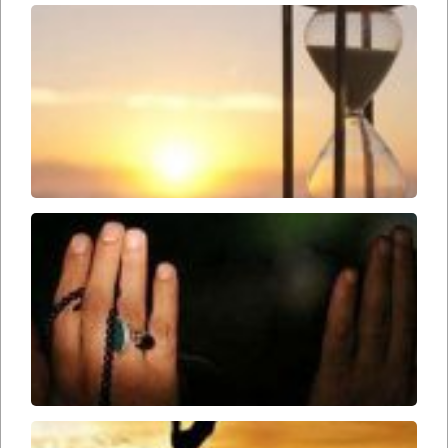
وقت
ظهور
امام
زمان
ارواحنا
فداه
سحرها
را از
دست
ندهید
باید