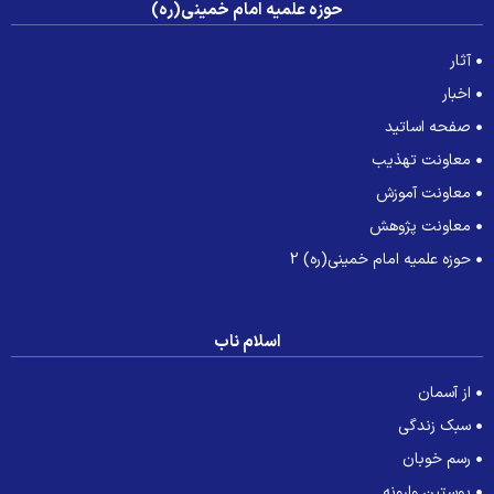
حوزه علمیه امام خمینی(ره)
آثار
اخبار
صفحه اساتید
معاونت تهذیب
معاونت آموزش
معاونت پژوهش
حوزه علمیه امام خمینی(ره) 2
اسلام ناب
از آسمان
سبک زندگی
رسم خوبان
پوستین وارونه