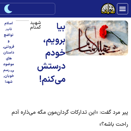
شهید
بیا
اسلام
گمنام
ناب
,
تواضع
برویم،
و
فروتنی
,
خودم
داستان
های
درستش
موضوع
ی
,
رسم
می‌کنم!
خوبان
,
شهدا
فیقم گفت: «چیه پدرجان؟ چرا این قدر ناراحتی؟»
یر مرد گفت: «این تدارکات گردان‌مون مگه می‌ذاره آدم
احت باشه؟»