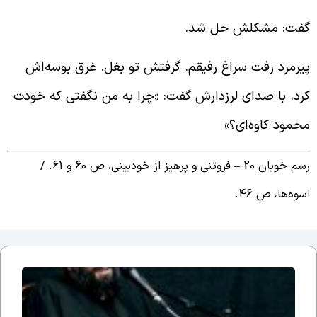
فت: مشکلش حل شد.
یرمرد رفت سراغ رفیقم. گرفتش تو بغل. غرق بوسه‌اش
رد. با صدای لرزدارش گفت: «چرا به من نگفتی که خودت
حمود کاوه‌ای؟»
 خوبان 20 – فروتنی و پرهیز از خودبینی، ص 60 و 61. /
سوه‌ها، ص 46.
جلسه
نوزدهم
بحث
ضرورت