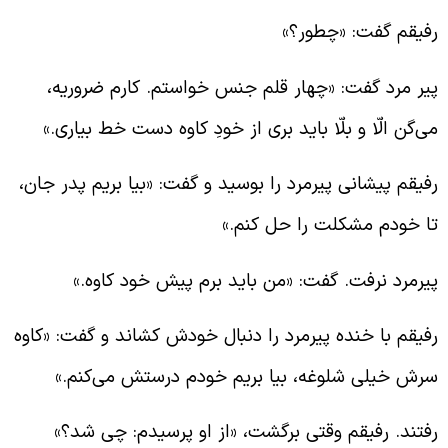
فیقم گفت: «چطور؟»
یر مرد گفت: «چهار قلم جنس خواستم. کارم ضروریه،
ی‌گن الّا و بلّا باید بری از خودِ کاوه دست خط بیاری.»
فیقم پیشانی پیرمرد را بوسید و گفت: «بیا بریم پدر جان،
ا خودم مشکلت را حل کنم.»
یرمرد نرفت. گفت: «من باید برم پیش خود کاوه.»
فیقم با خنده پیرمرد را دنبال خودش کشاند و گفت: «کاوه
رش خیلی شلوغه، بیا بریم خودم درستش می‌کنم.»
فتند. رفیقم وقتی برگشت، «از او پرسیدم: چی شد؟»