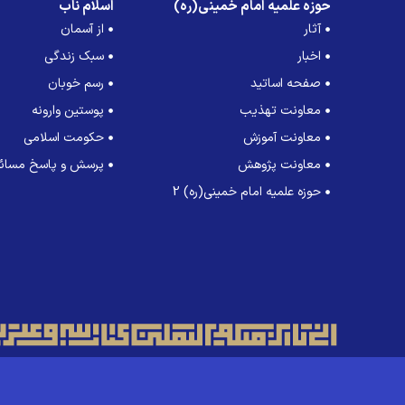
حوزه علمیه امام خمینی(ره)
اسلام ناب
آثار
از آسمان
اخبار
سبک زندگی
صفحه اساتید
رسم خوبان
معاونت تهذیب
پوستین وارونه
معاونت آموزش
حکومت اسلامی
معاونت پژوهش
پرسش و پاسخ مسائل
حوزه علمیه امام خمینی(ره) 2