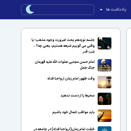
یادداشت ها
جلسه نوزدهم بحث ضرورت وجود مذهب؛ یا
وقتی می گوییم شیعه هستیم، یعنی چه؟ –
شب قدر
امام حسن مجتبی صلوات الله علیه قهرمان
جنگ جمل
وقت ظهور امام زمان ارواحنا فداه
سحرها را از دست ندهید
باید مواظب اعمال خود باشیم
حُجّت امام زمان(ارواحنا فداه) در جامعه در