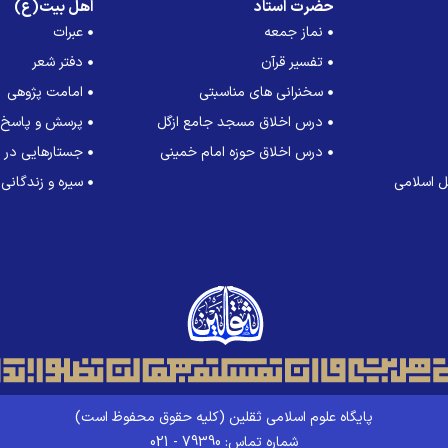
حضرت استاد
اهل بیت(ع)
نماز جمعه
عبرات
تفسیر قرآن
دفتر شعر
سخنرانی های مناسبتی
امامت پژوهی
درس اخلاق مسجد جامع ازگل
پرسش و پاسخ
درس اخلاق حوزه امام خمینی
جستارهایی در ت
 اسلامی
سیره و زندگانی
پایگاه علوم اسلامی ثقلین (کلیه حقوق محفوظ است)
شماره تماس: 79390 - 021