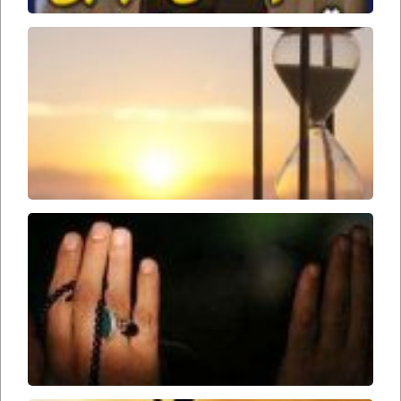
وقت
ظهور
امام
زمان
ارواحنا
فداه
سحرها
را از
دست
ندهید