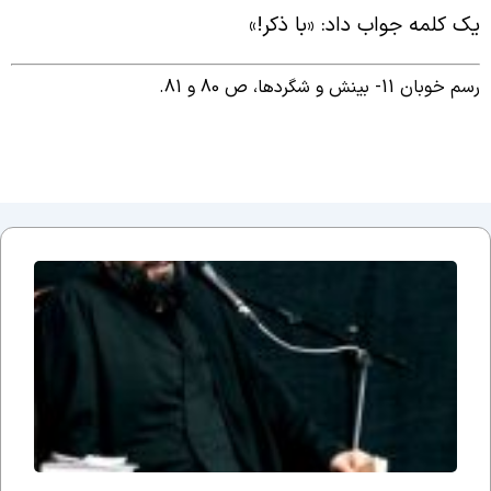
ک کلمه جواب داد: «با ذکر!»
م خوبان 11- بینش و شگردها، ص 80 و 81.
جلسه
نوزدهم
بحث
ضرورت
وجود
مذهب؛
یا وقتی
می
گوییم
شیعه