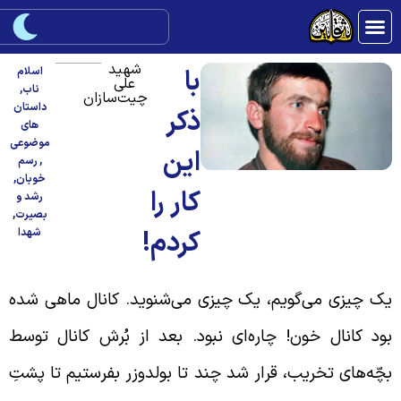
شهید
با
اسلام
علی
ناب
,
چیت‌سازان
داستان
ذکر
های
موضوعی
این
,
رسم
خوبان
,
کار را
رشد و
بصیرت
,
کردم!
شهدا
ک چیزی می‌گویم، یک چیزی می‌شنوید. کانال ماهی شده
ود کانال خون! چاره‌ای نبود. بعد از بُرش کانال توسط
چّه‌های تخریب، قرار شد چند تا بولدوزر بفرستیم تا پشتِ