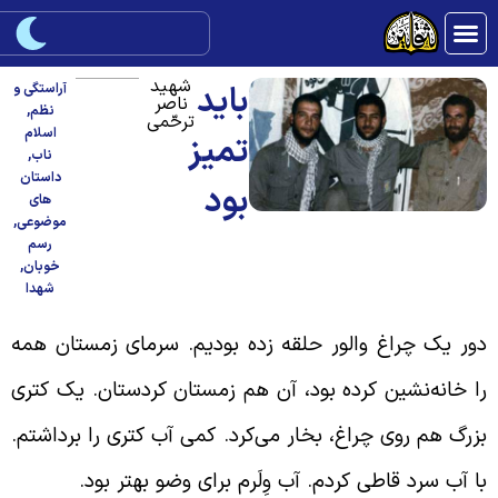
شهید
باید
آراستگی و
ناصر
نظم
,
ترحّمی
اسلام
تمیز
ناب
,
داستان
بود
های
موضوعی
,
رسم
خوبان
,
شهدا
ور یک چراغ والور حلقه زده بودیم. سرمای زمستان همه
ا خانه‌نشین کرده بود، آن هم زمستان کردستان. یک کتری
زرگ هم روی چراغ، بخار می‌کرد. کمی آب کتری را برداشتم.
ا آب سرد قاطی کردم. آب وِلَرم برای وضو بهتر بود.