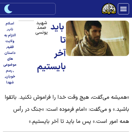
شهید
باید
اسلام
صمد
ناب
,
یونسی
التزام به
تا
ولایت
فقیه
,
آخر
داستان
های
بایستیم
موضوعی
,
رسم
خوبان
,
شهدا
همیشه می‌گفت، هیچ وقت خدا را فراموش نکنید. باتقوا
اشید.» و می‌گفت: «امام فرموده است: «جنگ در رأس
مه امور است.» پس ما باید تا آخر بایستیم.»