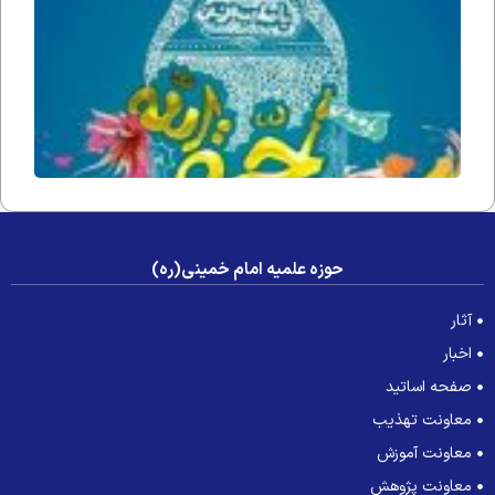
فداه) د
جامعه 
عصر غی
حوزه علمیه امام خمینی(ره)
آثار
اخبار
صفحه اساتید
معاونت تهذیب
معاونت آموزش
معاونت پژوهش