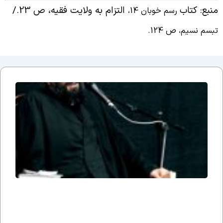
نبع: کتاب
التزام به ولایت فقیه، ص 23./
رسم خوبان 14،
بسم نسیم، ص 124.
جلسه
نوزدهم
بحث
ضرورت
وجود
مذهب؛
یا وقتی
می
گوییم
شیعه
هستیم،
یعنی
چه؟ –
شب