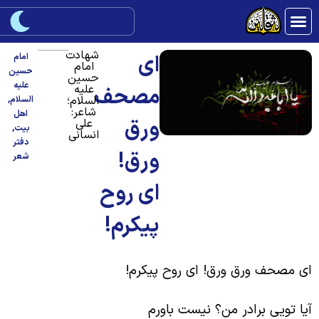
شهادت
ای
امام
امام
حسین
حسین
علیه
علیه
مصحف
السلام؛
السلام
,
شاعر:
اهل
ورق
علی
بیت
,
انسانی
دفتر
ورق!
شعر
ای روح
پیکرم!
ی مصحف ورق ورق! ای روح پیکرم!
یا تویی برادر من؟ نیست باورم