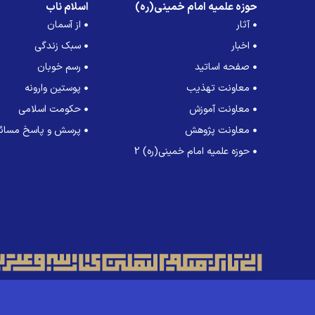
حوزه علمیه امام خمینی(ره)
اسلام ناب
آثار
از آسمان
اخبار
سبک زندگی
صفحه اساتید
رسم خوبان
معاونت تهذیب
پوستین وارونه
معاونت آموزش
حکومت اسلامی
معاونت پژوهش
پرسش و پاسخ مسائل
حوزه علمیه امام خمینی(ره) 2