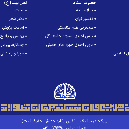
حضرت استاد
اهل بیت(ع)
نماز جمعه
عبرات
تفسیر قرآن
دفتر شعر
سخنرانی های مناسبتی
امامت پژوهی
درس اخلاق مسجد جامع ازگل
پرسش و پاسخ
درس اخلاق حوزه امام خمینی
جستارهایی در ت
 اسلامی
سیره و زندگانی
پایگاه علوم اسلامی ثقلین (کلیه حقوق محفوظ است)
شماره تماس: 79390 - 021