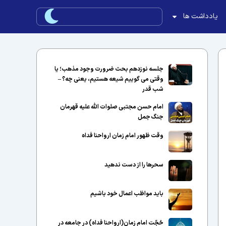
یادداشت ها
جلسه نوزدهم بحث ضرورت وجود مذهب؛ یا
وقتی می گوییم شیعه هستیم، یعنی چه؟ –
شب قدر
امام حسن مجتبی صلوات الله علیه قهرمان
جنگ جمل
وقت ظهور امام زمان ارواحنا فداه
سحرها را از دست ندهید
باید مواظب اعمال خود باشیم
حُجّت امام زمان(ارواحنا فداه) در جامعه در