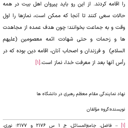
ا اقامه كردند. از اين رو بايد پيروان اهل بيت در همه
الات سعى كنند تا آنجا كه ممكن است، نمازها را اول
قت و به جماعت بخوانند؛ چون هدف عمده از مجاهدت
ا و زحمات و حتى شهادت ائمه معصومين (عليهم
لسلام) و فرزندان و اصحاب آنان، اقامه دين بوده كه در
أس آنها بعد از معرفت خدا، نماز است.
[1]
هاد نمایندگی مقام معظم رهبری در دانشگاه ها
ویسنده:گروه مؤلفان
– فاضل، جامع‌المسائل، ج 1 س 2176 و 2177؛ نورى،