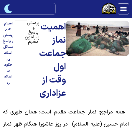
پرسش
اهمیت
اسلام
و
ناب
,
پاسخ
پرسش
پیرامون
نماز
محرم
و پاسخ
مسائل
جماعت
اسلام
ی
,
اول
حکوم
ت
وقت از
اسلام
ی
عزاداری
مه مراجع: نماز جماعت مقدم است؛ همان طورى كه
مام حسين (عليه السلام) در روز عاشورا هنگام ظهر نماز