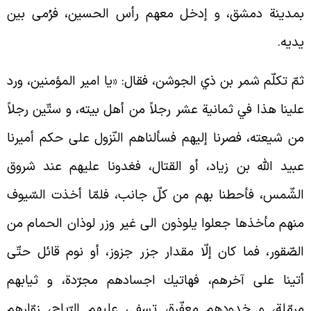
مدينة دمشق، و إدخل معهم رأس الحسين، فرُمى بين
ديه.
مّ تكلّم شمر بن ذي الجوشن، فقال: «يا امير المؤمنين، ورد
لينا هذا في ثمانية عشر رجلاً من أهل بيته، و ستّين رجلاً
ن شيعته، فصرنا إليهم فسألناهم النّزول على حكم أميرنا
بيد الله بن زياد، أو القتال، فغدونا عليهم عند شروق
لشّمس، فأحطنا بهم من كلّ جانب، فلمّا أخذت السّيوف
نهم مأخذها جعلوا يلوذون الى غير وزر لوذان الحمام من
لصّقور، فما كان إلّا مقدار جزر جزوز، أو نوم قائل حتّى
تينا على آخرهم، فهاتيك اجسادهم مجرّدة، و ثيابهم
رمّلة، و خدودهم معفّرة، تسفى عليهم الرّياح، زوّارهم