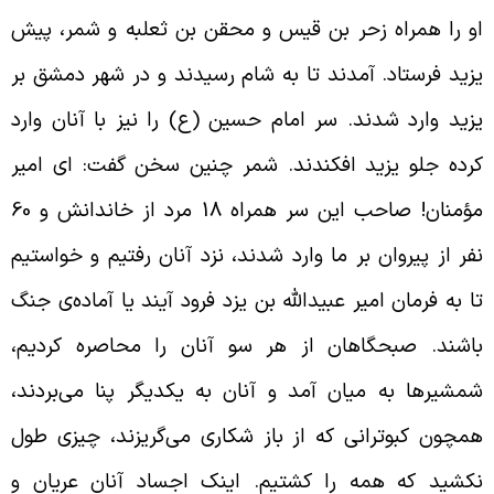
و را همراه زحر بن قیس و محقن بن ثعلبه و شمر، پیش
زید فرستاد. آمدند تا به شام رسیدند و در شهر دمشق بر
زید وارد شدند. سر امام حسین (ع) را نیز با آنان وارد
رده جلو یزید افکندند. شمر چنین سخن گفت: ای امیر
مؤمنان! صاحب این سر همراه 18 مرد از خاندانش و 60
فر از پیروان بر ما وارد شدند، نزد آنان رفتیم و خواستیم
ا به فرمان امیر عبیدالله بن یزد فرود آیند یا آماده‌ی جنگ
اشند. صبحگاهان از هر سو آنان را محاصره کردیم،
مشیرها به میان آمد و آنان به یکدیگر پنا می‌بردند،
مچون کبوترانی که از باز شکاری می‌گریزند، چیزی طول
کشید که همه را کشتیم. اینک اجساد آنان عریان و