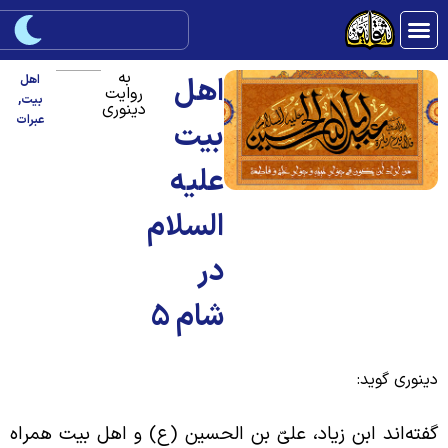
به
اهل
اهل
روایت
بیت
,
دینوری
عبرات
بیت
علیه
السلام
در
شام 5
ینوری گوید:
فته‌اند ابن زیاد، علیّ بن الحسین (ع) و اهل بیت همراه