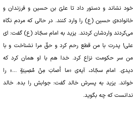
ود نشاند و دستور داد تا علیّ بن حسین و فرزندان و
انواده‌ی حسین (ع) را وارد کنند. در حالی که مردم نگاه
ی‌کردند واردشان کردند. یزید به امام سجّاد (ع) گفت: ای
لی! پدرت با من قطع رحم کرد و حقّ مرا نشناخت و با
ن سر حکومت نزاع کرد. خدا هم با او همان کرد که
یدی. امام سجّاد، آیه‌ی «ما أَصابَ مِنْ مُصِيبَةٍ …» را
واند. یزید به پسرش خالد گفت: جوابش را بده. خالد
دانست که چه بگوید.