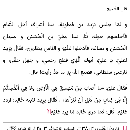
ال الطّبریّ:
 لمّا جلس يَزِيد بن مُعَاوِيَة، دعا أشراف أهل الشّام
أجلسهم حوله، ثُمَّ دعا بعليّ بن الْحُسَيْن و صبيان
لْحُسَيْن و نسائه، فأدخلوا عَلَيْهِ و النّاس ينظرون، فَقَالَ يَزِيد
عليّ: يَا عليّ، أبوك الَّذِي قطع رحمي، و جهل حقّي، و
ازعني سلطاني، فصنع اللَّه بِهِ مَا قَدْ رأيت! قَالَ:
َقَالَ علیّ: «مَا أَصابَ مِنْ مُصِيبَةٍ فِي الْأَرْضِ وَلا فِي أَنْفُسِكُمْ
ِلَّا فِي كِتابٍ مِنْ قَبْلِ أَنْ نَبْرَأَها» ، فَقَالَ يَزِيد لابنه خَالِد: اردد
َلَيْهِ، قَالَ: فما درى خَالِد مَا يرد عَلَيْهِ
[1]
– تاریخ الطّبری 3: 338، انساب الاشراف 3: 220، الارشاد: 246.