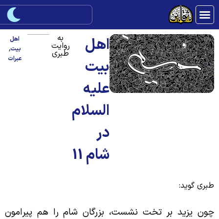
به
اهل
اهل
روایت
بیت
,
طبری
عبرات
بیت
علیه
السلام
در
شام 11
بری گوید:
ون یزید بر تخت نشست، بزرگان شام را هم پیرامون