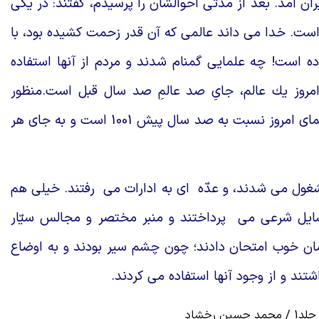
ن آمد. بعد از مدّتى احوالشان را پرسيدم، گفتند: در يكى
ست. خدا مى داند عالمى كه آن قدر زحمت كشيده بود، با
 است! چه علمايى گمنام شدند و مردم از آنها استفاده
 امروز يك عالم، جاىِ صد عالمِ صد سال قبل است.منظور
حضرت استاد ـ مدّظلّه ـ اين است كه: تعداد علماى امروز نسبت به صد سال پيش 1001 است و به جاى هر
غول مى شدند، و عدّه اى به ادارات مى رفتند. خيلى هم
ايل شرعى مى پرداختند و منبر مختصر و مجالس سيّار
زمان خوب امتحان دادند؛ چون چشم سير بودند و به اوضاع
شتند و از وجود آنها استفاده مى كردند.
رخشاد