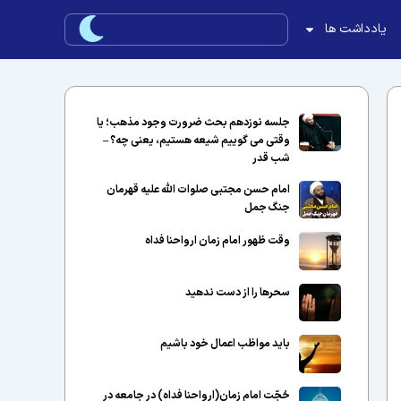
یادداشت ها
جلسه نوزدهم بحث ضرورت وجود مذهب؛ یا
وقتی می گوییم شیعه هستیم، یعنی چه؟ –
شب قدر
امام حسن مجتبی صلوات الله علیه قهرمان
جنگ جمل
وقت ظهور امام زمان ارواحنا فداه
سحرها را از دست ندهید
باید مواظب اعمال خود باشیم
حُجّت امام زمان(ارواحنا فداه) در جامعه در