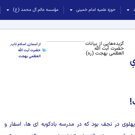
حوزه علمیه امام خمینی
مؤسسه عالم آل محمد (ع)
گزیده‌هایی از بیانات
از آسمان
,
اسلام ناب
,
حضرت آبت الله
حضرت آیت الله
العظمی بهجت (ره)
العظمی بهجت
ِ
!
پهلوى در نجف بود كه در مدرسه بادكوبه اى ها، اسفار و