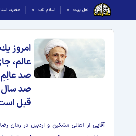
اهل بیت
اسلام ناب
حضرت استاد
امروز يك
عالم، جاى
صد عالِمِ
صد سال
قبل است
آقايى از اهالى مشكين و اردبيل در زمان رضا