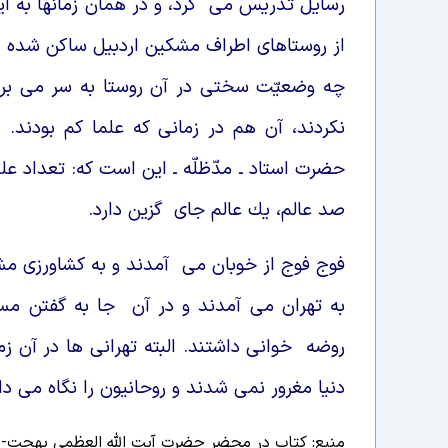
رسايل تدريس مى كرد، و در همان زمانها به ايرا
از روستاهاى اطراف مشكين اردبيل ساكن شده ا
چه وضعيّت سختى در آن روستا به سر مى برده
نكردند، آن هم در زمانى كه علما كم بودند.
صد عالم، يك عالم جاى گزين دارد.
فوج فوج از خوبان مى آمدند و به كشاورزى مش
به تهران مى آمدند و در آن جا به گفتن مس
روضه خوانى داشتند. البته تهرانى ها در آن 
دنيا مغرور نمى شدند و روحانيون را نگاه مى دا
منبع: کتاب در محضر حضرت آیت الله العظمی بهجت- جلد1 / محمد حسین 