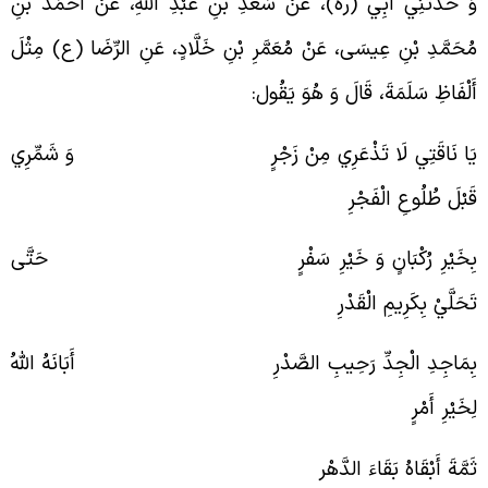
َ حَدَّثَنِي أَبِي (ره)، عَنْ سَعْدِ بْنِ عَبْدِ اللَّهِ، عَنْ أَحْمَدَ بْنِ
ُحَمَّدِ بْنِ عِيسَى، عَنْ مُعَمَّرِ بْنِ خَلَّادٍ، عَنِ الرِّضَا (ع) مِثْلَ
َلْفَاظِ سَلَمَةَ، قَالَ وَ هُوَ يَقُول:
َا نَاقَتِي لَا تَذْعَرِي مِنْ زَجْرٍ وَ شَمِّرِي
َبْلَ طُلُوعِ الْفَجْرِ
ِخَيْرِ رُكْبَانٍ وَ خَيْرِ سَفْرٍ حَتَّى
َحَلَّيْ بِكَرِيمِ الْقَدْرِ
ِمَاجِدِ الْجِدِّ رَحِيبِ الصَّدْرِ أَبَانَهُ اللَّهُ
ِخَيْرِ أَمْرٍ
َمَّةَ أَبْقَاهُ بَقَاءَ الدَّهْر