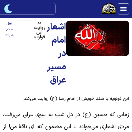
به
اشعار
اهل
روایت
بیت
,
ابن
عبرات
قولویه
امام
در
مسیر
عراق
بن قولویه با سند خویش از امام رضا (ع) روایت می‌کند:
مانی که حسین (ع) در دل شب به سوی عراق می‌رفت،
ردی اشعاری می‌خواند با این مضمون که: ای ناقۀ من! از