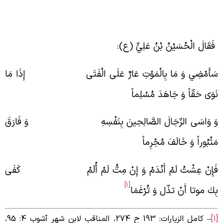
َقَالَ الْحُسَيْنُ بْنُ عَلِيٍّ (ع‏):
َأَمْضِي وَ مَا بِالْمَوْتِ عَارٌ عَلَى الْفَتَى إِذَا مَا
َوَى حَقّاً وَ جَاهَدَ مُسْلِماً
َ وَاسَى الرِّجَالَ الصَّالِحِينَ بِنَفْسِهِ وَ فَارَقَ
َثْبُوراً وَ خَالَفَ مُجْرِماً
َإِنْ عِشْتُ لَمْ أَنْدَمْ‏ وَ إِنْ مِتُّ لَمْ أُلَمْ كَفَى
[1]
ِكَ موتا أَنْ تذّل وَ تُرْغَمَا
– کامل الزیارات: 193 ح 274، المناقب لابن شهر آشوب 4: 95،