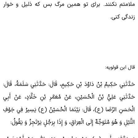
لامتم نکنند. برای تو همین مرگ بس که ذلیل و خوار
ندگی کنی.
ال ابن قولویه:
َدَّثَنِي حَكِيمُ بْنُ دَاوُدَ بْنِ حَكِيمٍ، قَالَ: حَدَّثَنِي سَلَمَةُ، قَالَ:
َدَّثَنِي عَلِيُّ بْنُ الْحُسَيْنِ، عَنْ مُعَمَّرِ بْنِ خَلَّادٍ، عَنْ أَبِي
لْحَسَنِ الرِّضَا (ع)، قَالَ: بَيْنَمَا الْحُسَيْنُ (ع) يَسِيرُ فِي جَوْفِ
للَّيْلِ وَ هُوَ مُتَوَجِّهٌ إِلَى الْعِرَاقِ، وَ إِذَا بِرَجُلٍ يَرْتَجِزُ وَ يَقُولُ: