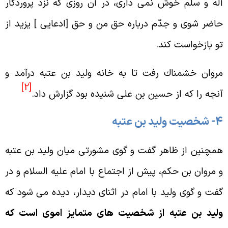
له و سلم خوش نمى دارى، در آن روزى كه نزد پروردگار
اضر شوى و جدّم درباره حق من و حق [ادعايى ] يزيد از
و بازخواست كند.
روان خشمناك رفت تا به خانه وليد بن عتبه درآمد و
[2]
نچه را كه از حسين بن على شنيده بود گزارش داد.
صيت وليد بن عتبه
مچنين از ظاهر گفت و گوى مشورتى ميان وليد بن عتبه
 مروان بن حكم، پيش از اجتماع با امام عليه السلام و در
فت و گوى وليد با امام در اثناى ديدار، ديده مى شود كه
ليد بن عتبه از شخصيت هاى متمايز اموى است كه