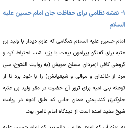
1- نقشه نظامى براى حفاظت جان امام حسین عليه
لسلام
مام حسین عليه السلام هنگامى كه عازم ديدار با وليد بن
تبه برای گفتگو پیرامون بیعت با یزید شد، احتياط كرد و
روهى كافى ازمردان مسلح خويش (به روايت الفتوح، سى
رد از خاندان و موالى و شيعيانش) را با خود برد تا از
وطئه بنى اميه براى ترور آن حضرت در مقر وليد بن عتبه
لوگيرى كند.يعنى همان جايى كه طبق آنچه در روايت
يخ مفيد آمده است از ديدگاه امام ناامن بود.
ه ويژه آن كه اموى ها مى دانستند كه امام حسين عليه