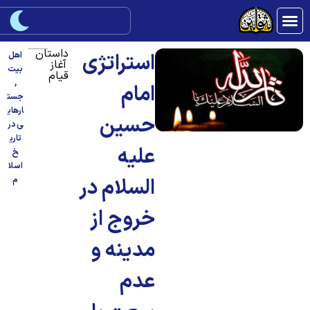
داستان
استراتژی
اهل
آغاز
بیت
قیام
,
امام
جست
ارهای
حسین
ی در
تاری
علیه
خ
اسلا
السلام در
م
خروج از
مدینه و
عدم