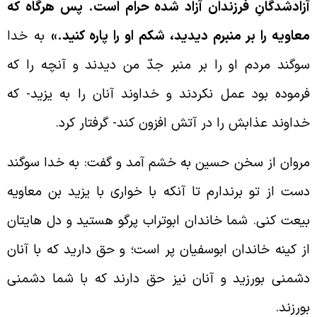
زادشدگانِ فرزندان آزاد شده حرام است. پس هرگاه كه
عاويه را بر منبرم ديديد، شكم او را پاره كنيد.»
به خدا
وگند مردم او را بر منبر جدّ من ديدند و آنچه را كه
رموده بود عمل نكردند و خداوند آنان را به يزيد- كه
داوند عذابش را در آتش افزون كند- گرفتار كرد.
روان از سخن حسين به خشم آمد و گفت: به خدا سوگند
ست از تو برندارم تا آنكه با خوارى با يزيد بن معاويه
يعت كنى. شما خاندان ابوتراب پرگو هستيد و دل هايتان
ز كينه خاندان ابوسفيان پر است؛ و حق داريد كه با آنان
شمنى بورزيد و آنان نيز حق دارند كه با شما دشمنى
ورزند.