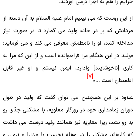
رايم را هم به اجرا درمى آوردند.
ز اين روست كه مى بينيم امام عليه السلام به آن دسته از
ردانش كه بر در خانه وليد مى گمارد تا در صورت نياز
داخله كنند، او را نامطمئن معرفى مى كند و مى فرمايد:
وليد در اين هنگام مرا فراخوانده است و از اين كه مرا به
ارى [ناخوشايند] وادارد، ايمن نيستم و او غير قابل
[7]
طمينان است …»
لاوه بر اين همچنين مى توان گفت كه وليد در طول
وران زمامدارى خود در روزگار معاويه، با مشكلى جدّى رو
ه رو نشد، زيرا معاويه نيز همانند وليد دوست مى داشت
ه كارهاى مشكل را در وهله نخست با مدارا و نرمى و