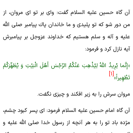
ن گاه حسين عليه السلام گفت: واى بر تو اى مروان، از
ن دور شو كه تو پليدى و ما خاندان پاك پيامبر صلى الله
ليه و آله و سلم هستيم كه خداوند عزوجل بر پيامبرش
يه نازل كرد و فرمود:
إِنَّما يُرِيدُ اللَّهُ لِيُذْهِبَ عَنْكُمُ الرِّجْسَ أَهْلَ الْبَيْتِ وَ يُطَهِّرَكُمْ
[1]
َطْهِيراً»
روان سرش را به زير افكند و چيزى نگفت.
ن گاه امام حسين عليه السلام فرمود: اى پسر كبود چشم،
ژده باد تو را به هر آنچه از رسول خدا صلى الله عليه و