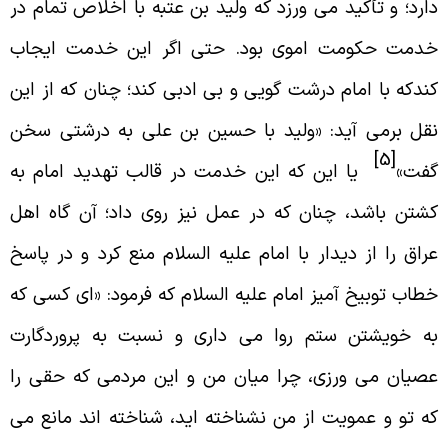
ارد؛ و تأكيد مى ورزد كه وليد بن عتبه با اخلاص تمام در
دمت حكومت اموى بود. حتى اگر اين خدمت ايجاب
ندكه با امام درشت گويى و بى ادبى كند؛ چنان كه از اين
قل برمى آيد: «وليد با حسين بن على به درشتى سخن
[5]
فت»
يا اين كه اين خدمت در قالب تهديد امام به
شتن باشد، چنان كه در عمل نيز روى داد؛ آن گاه اهل
راق را از ديدار با امام عليه السلام منع كرد و در پاسخ
طاب توبيخ آميز امام عليه السلام كه فرمود: «اى كسى كه
ه خويشتن ستم روا مى دارى و نسبت به پروردگارت
صيان مى ورزى، چرا ميان من و اين مردمى كه حقى را
ه تو و عمويت از من نشناخته ايد، شناخته اند مانع مى