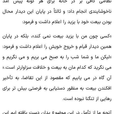
ظامى كافى بر در خانه براى هر گونه پيش آمد
اخوشايندى انجام داد؛ و ثالثاً در پايان اين ديدار محال
ودن بيعت خود با يزيد را اعلام داشت و فرمود:
كسى چون من با يزيد بيعت نمى كند»، بلكه در پايان
مين ديدار قيام و خروج خويش را اعلام داشت و فرمود:
ليكن ما و شما شب را به صبح مى بريم و مى نگريم و
ى نگريد كه كدام مان به بيعت و خلافت سزاوارتر است.»
ن گاه در مى يابيم كه مقصود از اين تقاضا، به تأخير
فكندن بيعت به منظور دستيابى به فرصتى بيش تر براى
هايى از تنگنا نبوده است.
نچه ما از تأمل در اين موضوع بدان دست يافته ايم اين