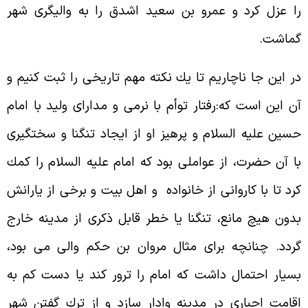
ا عزل كرد و عمرو بن سعيد اشدق را به واليگرى شهر
ماشت.
ر اين جا ناچاريم تا يك نكته مهم تاريخى را ثبت كنيم و
ن اين است كه:رفتار توأم با نرمى و مداراى وليد با امام
سين عليه السلام و پرهيز او از ايجاد تنگنا و سختگيرى
ا آن حضرت، از عواملى بود كه امام عليه السلام را كمك
رد تا با كاروانى از خانواده و اهل بيت و برخى از يارانش
دون هيچ مانع، تنگنا يا خطر قابل ذكرى از مدينه خارج
ردد. چنانچه براى مثال مروان بن حكم والى مى بود،
سيار احتمال داشت كه امام را ترور كند يا دست كم به
قامت اجبارى در مدينه وادار سازد و از ترك گفتن شهر