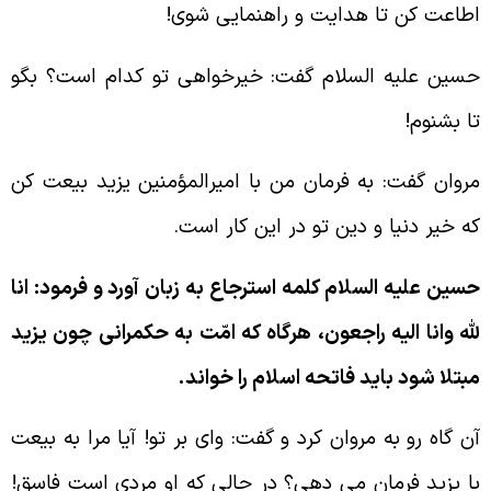
طاعت كن تا هدايت و راهنمايى شوى!
سين عليه السلام گفت: خيرخواهى تو كدام است؟ بگو
ا بشنوم!
روان گفت: به فرمان من با اميرالمؤمنين يزيد بيعت كن
ه خير دنيا و دين تو در اين كار است.
سين عليه السلام كلمه استرجاع به زبان آورد و فرمود: انا
لّه وانا اليه راجعون، هرگاه كه امّت به حكمرانى چون يزيد
بتلا شود بايد فاتحه اسلام را خواند.
ن گاه رو به مروان كرد و گفت: واى بر تو! آيا مرا به بيعت
ا يزيد فرمان مى دهى؟ در حالى كه او مردى است فاسق!