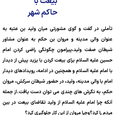
بیعت با
حاکم شهر
أملى در گفت و گوى مشورتى ميان وليد بن عتبه به
نوان والی مدینه و مروان بن حكم به عنوان مشاور
یطان صفت ولید،پیرامون چگونگی راضی کردن امام
سین عليه السلام برای بیعت کردن با یزید پيش از ديدار
ا امام عليه السلام و همچنین در ادامه، رويدادهاى ديدار
مام با والى مدينه، وليد، در حضور شيطان سركش، مروان
كم، به نگرش هاى چندى مى توان دست یافت.از جمله
نکه چرا امام علیه السلام از ولید تقاضای بیعت در بین
ردم را کرد؟وچرا مروان از این کار جلوگیری کرد؟