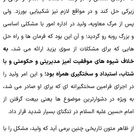
يركى حل كند و در مواقع لازم نيز شكيبايى بورزد. ولى
س از مرگ معاويه، وليد در اداره امور با مشكلى اساسى
 بزرگ روبه رو گرديد؛ و آن اين بود كه فرمان ها و راه حل
ايى كه براى مشكلات از سوى يزيد ارائه مى شد،
به
لاف شيوه هاى موفقيت آميز مديريتى و حكومتى و با
تاب، استبداد و سختگيرى همراه بود؛
و اين امر وليد را
ر اجراى فرامين سختگيرانه اى كه براى او صادر مى شد،
ه ويژه در دشوارترين موضوع ها يعنى بيعت گرفتن از
مام حسين عليه السلام در تنگناى بسيار شديد قرار داد.
ز ظاهر متون تاريخى چنين برمى آيد كه وليد، مشكل را با