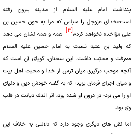
نداشت امام عليه السلام از مدينه بيرون رفته
ست:«خداى عزوجل را سپاس كه مرا به خون حسين بن
[4]
لى مؤاخذه نخواهد كرد»،
همه و همه نشان مى دهد
ه وليد بن عتبه نسبت به امام حسين عليه السلام
عرفت و محبّت داشت. اين سخنان، گوياى آن است كه
نچه موجب درگيرى ميان ترس از خدا و محبت اهل بيت
 ميان اجراى فرمان يزيد- كه به گفته خودش دين و دنياى
و را مى برد- در درون او شده بود، اثر اندك ديانت در قلب
ى بود.
ما نقل هاى ديگرى وجود دارد كه دلالتى به خلاف اين