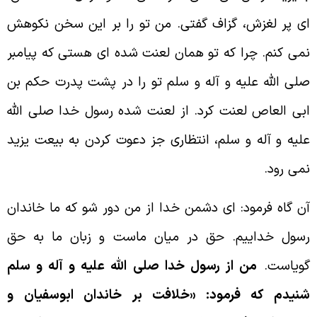
ى پر لغزش، گزاف گفتى. من تو را بر اين سخن نكوهش
مى كنم. چرا كه تو همان لعنت شده اى هستى كه پيامبر
لى الله عليه و آله و سلم تو را در پشت پدرت حكم بن
بى العاص لعنت كرد. از لعنت شده رسول خدا صلى الله
ليه و آله و سلم، انتظارى جز دعوت كردن به بيعت يزيد
مى رود.
ن گاه فرمود: اى دشمن خدا از من دور شو كه ما خاندان
سول خداييم. حق در ميان ماست و زبان ما به حق
وياست.
من از رسول خدا صلى الله عليه و آله و سلم
نيدم كه فرمود: «خلافت بر خاندان ابوسفيان و