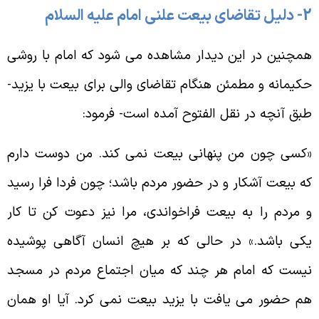
اضاى بيعت علنى امام عليه السلام
مچنين در اين ديدار مشاهده مى شود كه امام با روشى
كيمانه و مطمئن هنگام تقاضاى والى براى بيعت با يزيد-
بق آنچه در نقل الفتوح آمده است- فرمود:
كسى چون من پنهانى بيعت نمى كند. من دوست دارم
ه بيعت آشكار و در حضور مردم باشد؛ چون فردا فرا رسيد
 مردم را به بيعت فراخواندى، مرا نيز دعوت كن تا كار
كى باشد.» در حالى كه بر هيچ انسان آگاهى پوشيده
يست كه امام هر چند كه ميان اجتماع مردم در مسجد
م حضور مى يافت با يزيد بيعت نمى كرد. آيا او همان