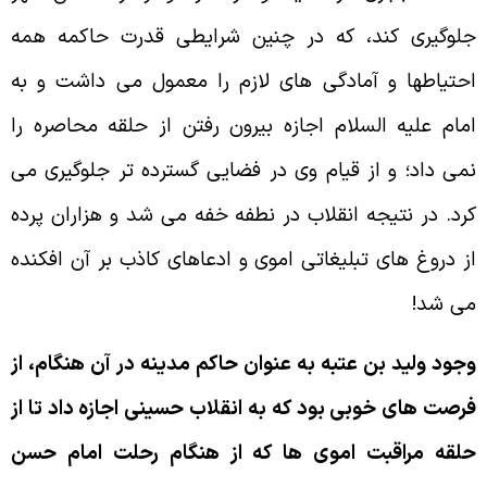
لوگيرى كند، كه در چنين شرايطى قدرت حاكمه همه
حتياطها و آمادگى هاى لازم را معمول مى داشت و به
مام عليه السلام اجازه بيرون رفتن از حلقه محاصره را
مى داد؛ و از قيام وى در فضايى گسترده تر جلوگيرى مى
رد. در نتيجه انقلاب در نطفه خفه مى شد و هزاران پرده
ز دروغ هاى تبليغاتى اموى و ادعاهاى كاذب بر آن افكنده
ى شد!
جود وليد بن عتبه به عنوان حاكم مدينه در آن هنگام، از
رصت هاى خوبى بود كه به انقلاب حسينى اجازه داد تا از
لقه مراقبت اموى ها كه از هنگام رحلت امام حسن