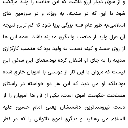
 از سوى ديگر آرزو داشت كه اين جنايت را وليد مرتكب
ود تا اين كه در مدينه، به ويژه، و در سرزمين هاى
سلامى،به طور عام فتنه بزرگى برپا شود كه كم ترين نتيجه
ن عزل وليد از منصب واليگرى مدينه باشد. همه اين ها
ز روى حسد و كينه نسبت به وليد بود كه منصب كارگزارى
دينه را به جاى او اشغال كرده بود.معناى اين سخن اين
يست كه مروان با اين كار از دوستى با امويان خارج شده
ود.بلكه او مى ديد كه اين هر دو خواسته در راستاى
صلحت حكومت اموى است: يكى از آن ها امويان را از
ست نيرومندترين دشمنشان يعنى امام حسين عليه
لسلام مى رهانيد و ديگرى اموى ناتوانى را كه در نظر