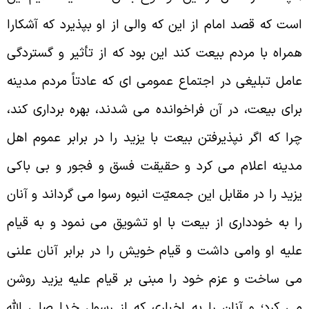
ست كه قصد امام از اين كه والى از او بپذيرد كه آشكارا
مراه با مردم بيعت كند اين بود كه از تأثير و گستردگى
امل تبليغى در اجتماع عمومى اى كه عادتاً مردم مدينه
راى بيعت، در آن فراخوانده مى شدند، بهره بردارى كند،
را كه اگر نپذيرفتن بيعت با يزيد را در برابر عموم اهل
دينه اعلام مى كرد و حقيقت فسق و فجور و بى باكى
زيد را در مقابل اين جمعيّت انبوه رسوا مى گرداند و آنان
ا به خوددارى از بيعت با او تشويق مى نمود و به قيام
ليه او وامى داشت و قيام خويش را در برابر آنان علنى
ى ساخت و عزم خود را مبنى بر قيام عليه يزيد روشن
ى كرد؛ و آنان را به اخبارى كه از رسول خدا صلى الله