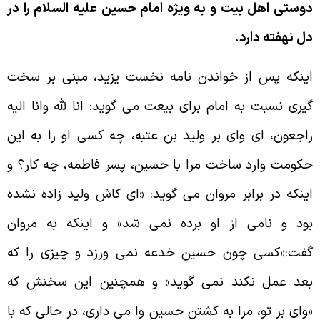
وستى اهل بيت و به ويژه امام حسين عليه السلام را در
ل نهفته دارد.
ينكه پس از خواندن نامه نخست يزيد، مبنى بر سخت
يرى نسبت به امام براى بيعت مى گويد: انا لله وانا اليه
اجعون، اى واى بر وليد بن عتبه، چه كسى او را به اين
كومت وارد ساخت مرا با حسين، پسر فاطمه، چه كار؟ و
ينكه در برابر مروان مى گويد: «اى كاش وليد زاده نشده
ود و نامى از او برده نمى شد» و اينكه به مروان
فت:«كسى چون حسين خدعه نمى ورزد و چيزى را كه
عد عمل نكند نمى گويد» و همچنين اين سخنش كه
واى بر تو، مرا به كشتن حسين وا مى دارى، در حالى كه با