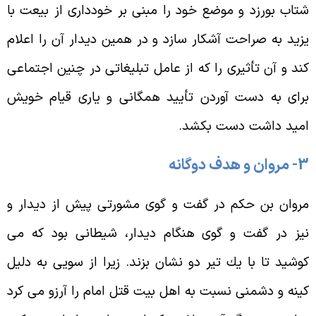
تاب بورزد و موضع خود را مبنى بر خوددارى از بيعت با
زيد به صراحت آشكار سازد و در همين ديدار آن را اعلام
ند و آن تأثيرى را كه از عامل تبليغاتى در چنين اجتماعى
راى به دست آوردن تأييد همگانى و يارى قيام خويش
ميد داشت دست بكشد.
روان و هدف دوگانه
روان بن حكم در گفت و گوى مشورتى پيش از ديدار و
يز در گفت و گوى هنگام ديدار، شيطانى بود كه مى
وشيد تا با يك تير دو نشان بزند. زيرا از سويى به دليل
ينه و دشمنى نسبت به اهل بيت قتل امام را آرزو مى كرد