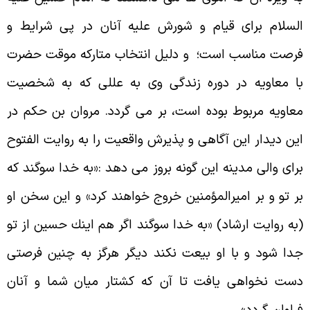
لسلام براى قيام و شورش عليه آنان در پى شرايط و
رصت مناسب است؛
و دليل انتخاب متاركه موقت حضرت
ا معاويه در دوره زندگى وى به عللى كه به شخصيت
عاويه مربوط بوده است، بر مى گردد. مروان بن حكم در
ين ديدار اين آگاهى و پذيرش واقعيت را به روايت الفتوح
رای والی مدینه اين گونه بروز مى دهد :«به خدا سوگند كه
ر تو و بر اميرالمؤمنين خروج خواهند كرد» و اين سخن او
به روايت ارشاد) «به خدا سوگند اگر هم اينك حسين از تو
دا شود و با او بيعت نكند ديگر هرگز به چنين فرصتى
ست نخواهى يافت تا آن كه كشتار ميان شما و آنان