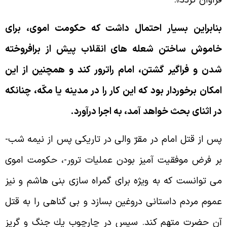
راوان گردد».
نابراين بسيار احتمال داشت كه حكومت اموى، براى
اموش ساختن شعله هاى انقلاب پيش از برافروخته
دن و فراگير گشتن، امام راترور كند و همچنين از اين
مكان برخوردار بود كه اين كار را در مدينه يا مكّه، چنانكه
ر اثناى بحث خواهد آمد، به اجرا درآورد.
س از قتل امام در مقرّ والى در تاريكى پس از نيمه شب-
ر فرض موفقيت آميز بودن عمليات ترور-، حكومت اموى
ى توانست كه به ويژه براى گمراه سازى بنى هاشم و نيز
موم مردم داستانى دروغين بسازد و بى گناهى را به قتل
ن حضرت متهم كند. سپس در چارچوب يك جنگ و گريز