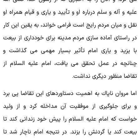
ليه و آله و سلم درباره او و تأييد و يارى و قيام همراه او
قل و ميان مردم رايج است فرامى خواند، به يقين اين كار
ر راستاى آماده سازى مردم مدينه براى خوددارى از بيعت
ا يزيد و يارى امام تأثير بسيار مهمى مى گذاشت و
نانچه در عمل تحقق مى يافت، امام عليه السلام از
قاضا منظور ديگرى نداشت.
ما مروان ناپاك به اهميت دستاوردهاى اين تقاضا پى برد
 براى جلوگيرى از موفقيت آن مداخله كرد و از وليد
واست كه امام عليه السلام را پيش خود زندانى كند تا
يعت كند يا گردنش را بزند. در نتيجه امام ناچار شد تا