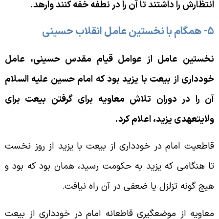
نتظارش را داشتند تا آن را در نطفه خفه كنند وارهد.
 با نخستين عامل انقلاب حسينى
خستين عامل از عوامل قيام مقدس حسينى، عامل
وددارى از بيعت با يزيد بود كه امام حسين عليه السلام
ن را در دوران تلاش معاويه براى گرفتن بيعت براى
لايتعهدى يزيد، اعلام كرد.
اطعيت امام در خوددارى از بيعت با يزيد از روز نخست
ا هنگامى كه يزيد به حكومت رسيد، همان بود كه بود و
يچ گونه تزلزل يا ضعفى در آن راه نيافت.
عاويه از موضعگيرى قاطعانه امام در خوددارى از بيعت