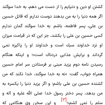
شتن او دين و دنيايم را از دست مى دهم، به خدا سوگند
گر همه دنيا را به من بدهند دوست ندارم كه قاتل حسين
ن على، پسر فاطمه، باشم. به خدا سوگند گمان ندارم
سى حسين بن على را بكشد، جز اين كه در قيامت ميزان
و نزد خداوند سبك است و خداوند او را پاكيزه نمى
رداند و برايش عذابى دردناك است»؛ و اينكه هنگام
سيدن نامه دوم يزيد مبنى بر فرستادن سر امام حسين
مراه جواب، گفت: «نه به خدا سوگند، خدا نكند كه من
شنده حسين بن على باشم؛ و اگر يزيد دنيا را يكسره به
ن بدهد، پسر دختر رسول خدا صلى الله عليه و آله و
[3]
لم را نمى كشم»؛
و اين سخن وى هنگامى كه