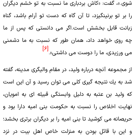
وى.»، گفت: «كاش بردبارى ما نسبت به تو خشم ديگران
ا بر تو برنينگيزد، تا آن گاه كه دست تو آرام باشد، گناه
بانت قابل بخشش است.اگر مى دانستى كه پس از ما
ه روى خواهد داد، همان طور كه نسبت به ما دشمنى
[6]
ى ورزيدى، ما را دوست مى داشتى».
ز مجموعه آنچه درباره وليد، در مقام واليگرى مدينه، گفته
د به يك نتيجه گيرى كلى مى توان رسيد و آن اين است
ه وليد بن عتبه به دليل وابستگى قبيله اى به امويان،
هايت اخلاص را نسبت به حكومت بنى اميه دارا بود و
ريصانه مى كوشيد تا بنى اميه را بر ديگران برترى بخشد؛
 اين با قائل بودن به منزلت خاص اهل بيت در نزد