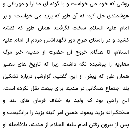
وشى كه خود مى خواست و با گونه اى مدارا و مهربانى و
وشمندى حل كرد- نه آن طور كه يزيد مى خواست- و بر
مام عليه السلام سخت نگرفت. همان طور كه نقشه
شيد و در راستاى طرح دور نگهداشتن مردم از امام عليه
لسلام، تا هنگام خروج آن حضرت از مدينه خبر مرگ
عاويه را پوشيده نگه داشت. زيرا كه تاريخ هاى معتبر
مان طور كه پيش از اين گفتيم، گزارشى درباره تشكيل
ك اجتماع همگانى در مدينه براى بيعت نقل نكرده است.
ين راهى بود كه وليد به خلاف فرمان هاى تند و
ختگيرانه يزيد پيمود. همين امر كينه يزيد را برانگيخت و
س از بيرون رفتن امام عليه السلام از مدينه، بلافاصله او