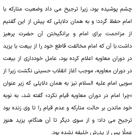
شم پوشيده بود، زيرا ترجيح مى داد وضعيت متاركه با
مام حفظ گردد؛ و به همان دلايلى كه پيش از اين گفتيم
ز مزاحمت براى امام و برانگيختن آن حضرت پرهيز
اشت.با آن كه امام مخالفت قاطع خود را از بيعت با يزيد
ر دوران معاويه اعلام كرده بود، عامل خوددارى از بيعت
ر دوران معاويه، موجب آغاز انقلاب حسينى نگشت زيرا از
ويى امام عليه السلام نيز به همان دلايلى كه زير عنوان
چرا امام در دوران معاويه قيام نكرد» گفته شد، به نوبه
ود ماندن بر حالت متاركه و عدم قيام را تا وى زنده بود
رجيح مى داد؛ و از سوى ديگر تا آن هنگام، يزيد هنوز
ملًا پس از پدرش خليفه نشده بود.