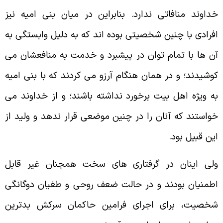
داوند منافاتى ندارد. بنابراين در ميان بنى اميه نيز
فرادى با چنين شخصيتى بوده اند كه به دليل وابستگى به
ن ها با تمام توان در پيشبرد و خدمت به منافعشان مى
وشيدند؛ و در همان هنگام آرزو مى كردند كه با بنى اميه
ه ويژه اهل بيت برخورد نداشته باشند؛ و از خداوند مى
واستند كه آنان را در چنين موضعى قرار ندهد و وليد از
ين قبيل بود.
لى اينان در گرفتارى هاى سخت همچنان غير قابل
طمنيان بودند و در حالت ضعف روحى و طغيان دوگانگى
خصيت، براى اجراى فرامين حاكمان سركش بدترين