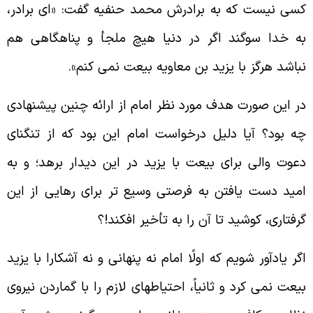
سى نيست كه به برادرش محمد حنفيه گفت: «اى برادر،
ه خدا سوگند اگر در دنيا هيچ ملجأ و پناهگاهى هم
باشد هرگز با يزيد بن معاويه بيعت نمى كنم».
ر اين صورت هدف مورد نظر امام از ارائه چنين پيشنهادى
ه بود؟ آيا دليل درخواست امام اين بود كه از تنگناى
عوت والى براى بيعت با يزيد در اين ديدار برهد؛ و به
ميد دست يافتن به فرصتى وسيع تر براى رهايى از اين
رفتارى، كوشيد تا آن را به تأخير افكند!؟
گر يادآور شويم كه اولًا امام نه پنهانى و نه آشكارا با يزيد
يعت نمى كرد و ثانياً، احتياطهاى لازم را با گماردن نيروى