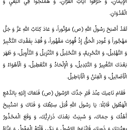
لْإِيمَانِ، وَ حَرَّفُوا آيَاتِ الْقُرْآنِ، وَ هَمْلَجُوا فِي الْبَغْيِ وَ
لْعُدْوَانِ.
َقَدْ أَصْبَحَ رَسُولُ اللَّهِ (ص) مَوْتُوراً، وَ عَادَ كِتَابُ اللَّهِ عَزَّ وَ جَلَّ
َهْجُوراً وَ غُودِرَ الْحَقُّ إِذْ قُهِرْتَ مَقْهُوراً، وَ فُقِدَ بِفَقْدِكَ التَّكْبِيرُ
َ التَّهْلِيلُ، وَ التَّحْرِيمُ، وَ التَّحْلِيلُ‏ وَ التَّنْزِيلُ وَ التَّأْوِيلُ، وَ ظَهَرَ
َعْدَكَ التَّغْيِيرُ وَ التَّبْدِيلُ، وَ الْإِلْحَادُ وَ التَّعْطِيلُ، وَ الْأَهْوَاءُ وَ
لْأَضَالِيلُ، وَ الْفِتَنُ وَ الْأَبَاطِيلُ.
َقَامَ نَاعِيكَ عِنْدَ قَبْرِ جَدِّكَ الرَّسُولِ (ص) فَنَعَاكَ إِلَيْهِ بِالدَّمْعِ
لْهَطُولِ قَائِلًا: يَا رَسُولَ اللَّهِ قُتِلَ سِبْطُكَ وَ فَتَاكَ وَ اسْتُبِيحَ
َهْلُكَ وَ حِمَاكَ، وَ سُبِيَتْ بَعْدَكَ ذَرَارِيُّكَ، وَ وَقَعَ الْمَحْذُورُ
ِعِتْرَتِكَ وَ ذَوِيكَ، فَانْزَعَجَ الرَّسُولُ وَ بَكَى قَلْبُهُ الْمَهُولُ وَ عَزَّاهُ