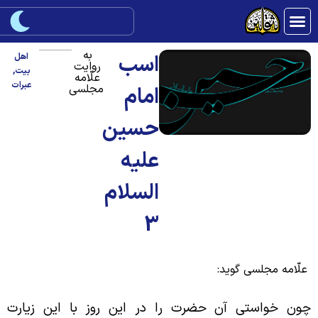
به
اسب
اهل
روایت
بیت
,
علّامه
عبرات
مجلسی
امام
حسین
علیه
السلام
3
لّامه مجلسی گوید:
ون خواستی آن حضرت را در این روز با این زیارت