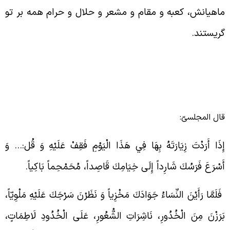
اهیانش، کعبه و مقام و مشعر و حلال و حرام همه بر تو
ریستند.
ال المجلسیّ:
ِذَا أَرَدْتَ زِيَارَتَهُ بِهَا فِي هَذَا الْيَوْمِ فَقِفْ عَلَيْهِ وَ قُل:‏… وَ
َسْرَعَ فَرَسُكَ شَارِداً إِلَى خِيَامِكَ قَاصِداً، مُحَمْحِماً بَاكِياً.
َلَمَّا رَأَيْنَ النِّسَاءُ جَوَادَكَ مَخْزِياً وَ نَظَرْنَ سَرْجَكَ عَلَيْهِ مَلْوِيّاً،
َرَزْنَ مِنَ الْخُدُورِ، نَاشِرَاتِ الشُّعُورِ، عَلَى الْخُدُودِ لَاطِمَاتٍ،