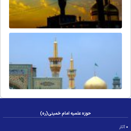
آوازِ
التجا
حوزه علمیه امام خمینی(ره)
آثار