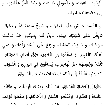
لْوُجُوهِ سَافِراتٍ، وَ بِالْعَوِيلِ دَاعِيَاتٍ وَ بَعْدَ الْعِزِّ مُذَلَّلَاتٍ، وَ
ِلَى مَصْرَعِكَ مِبَادِرَاتٍ.
َ الشِّمْرُ جَالِسٌ عَلَى صَدْرِكَ، وَ مُولِغٌ سَيْفَهُ عَلَى نَحْرِكَ،
َابِضٌ عَلَى شَيْبَتِكَ بِيَدِهِ، ذَابِحٌ لَكَ بِمُهَنَّدِهِ، قَدْ سَكَنَتْ
َوَاسُّكَ، وَ خَفِيَتْ أَنْفَاسُكَ، وَ رُفِعَ عَلَى الْقَنَاةِ رَأْسُكَ وَ سُبِيَ
َهْلُكَ كالْعَبِيدِ، وَ صُفِّدُوا فِي الْحَدِيدِ فَوْقَ أَقْتَابِ الْمَطِيَّاتِ،
َلْفَحُ وُجُوهَهُمْ حَرُّ الْهَاجِرَاتِ، يُسَاقُونَ فِي الْبَرَارِي وَ الْفَلَوَاتِ،
َيْدِيهِمْ مَغْلُولَةٌ إِلَى الْأَعْنَاقِ، يُطَافُ بِهِمْ فِي الْأَسْوَاقِ.
َالْوَيْلُ لِلْعُصَاةِ الْفُسَّاقِ، لَقَدْ قَتَلُوا بِقَتْلِكَ الْإِسْلَامَ، وَ عَطَّلُوا
لصَّلَاةَ وَ الصِّيَامَ، وَ نَقَضُوا السُّنَنَ وَ الْأَحْكَامَ، وَ هَدَمُوا قَوَاعِدَ