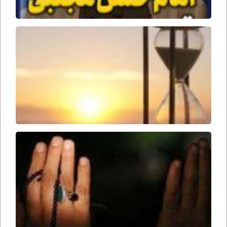
جمل
وقت
ظهور
امام
زمان
ارواحنا
فداه
سحرها
را از
دست
ندهید