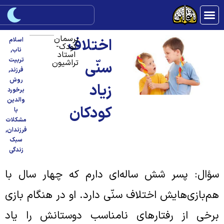
پرسمان
اختلاف
اسلام
کودک-
ناب
,
استاد
تربیت
تراشیون
سنّی
فرزند
,
روش
زیاد
برخورد
والدین
کودکان
با
مشکلات
فرزندان
,
سبک
زندگی
ؤال: پسر شش ساله‌ای دارم که چهار سال با
م‌بازی‌هایش اختلاف سنّی دارد. او در هنگام بازی
رخی از رفتارهای نامناسب دوستانش را یاد