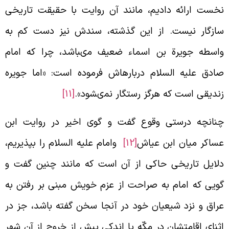
خست ارائه داديم، مانند آن روايت با حقيقت تاريخى
ازگار نيست. از اين گذشته، سندش نيز دست كم به
اسطه جويرة بن اسماء ضعيف مى‏باشد، چرا كه امام
ادق عليه السلام درباره‏اش فرموده است: «اما جويره
نديقى است كه هرگز رستگار نمى‏شود».
[11]
نانچه درستى وقوع گفت و گوى اخير در روايت ابن
ساكر ميان ابن عياش
[12]
‏ وامام عليه السلام را بپذيريم،
لايل تاريخى حاكى از آن است كه مانند چنين گفت و
ويى كه امام به صراحت از عزم خويش مبنى بر رفتن به
راق و نزد شيعيان خود در آن‏جا سخن گفته باشد، جز در
ثناى اقامتشان در مكّه يا اندكى پيش از خروج از آن شهر