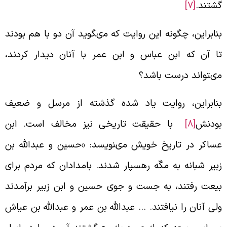
شتند.
[7]
نابراين، چگونه اين روايت كه مى‏گويد آن دو با هم بودند
ا آن كه ابن عباس و ابن عمر با آنان ديدار كردند،
ى‏تواند درست باشد؟
نابراين، روايت ياد شده گذشته از مرسل و ضعيف
ودنش‏
[8]
با حقيقت تاريخى نيز مخالف است. ابن
ساكر در تاريخ خويش مى‏نويسد: «حسين و عبدالله بن
بير شبانه به مكّه رهسپار شدند. بامدادان كه مردم براى
يعت رفتند، به جست و جوى حسين و ابن زبير برآمدند
لى آنان را نيافتند. … عبدالله بن عمر و عبدالله بن عياش