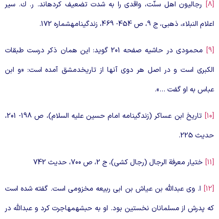
رجاليون اهل سنّت، واقدى را به شدت تضعيف كرده‏اند. ر. ك. سير
لام النبلاء، ذهبى، ج 9، ص 454- 469، زندگينامه‏شماره 172.
محمودى در حاشيه صفحه 201 گويد: اين همان ذكر درست طبقات
لكبرى است و در اصل هر دوى آن‏ها از تاريخ‏دمشق آمده است: «و ابن
باس به او گفت …».
تاريخ ابن عساكر (زندگينامه امام حسين عليه السلام)، ص 198- 201،
ديث 225.
[
ختيار معرفة الرجال (رجال كشى)، ج 2، ص 700، حديث 742
ا. وى عبدالله بن عياش بن ابى ربيعه مخزومى است. گفته شده است
ه پدرش از مسلمانان نخستين بود. او به حبشه‏مهاجرت كرد و عبدالله در