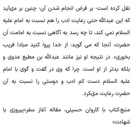
قل كرده است- بر فرض انجام شدن آن- چنين بر مى‏آيد
ه اين عبدالله حتى رعايت ادب را هم نسبت به امام عليه
لسلام نمی كند، تا چه رسد به آگاهى نسبت به امامت آن
ضرت، آن‏جا كه می گويد: از خدا پروا كنيد مبادا فريب
خورى». در نتيجه او نيز مانند عبدالله بن مطيع عدوى و
لكه بدتر از او است. چرا كه وى در گفت و گوى با امام
ليه السلام دست كم ادب و دوستى را نسبت به آن
ضرت رعايت مى‏كرد.
نبع:کتاب با کاروان حسینی، مقاله آغاز سفر«پیروزی با
هادت»