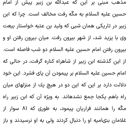
ذهب مبنى بر اين كه عبدالله بن زبير پيش از امام
سين عليه السلام به مكّه رفت مخالف است. چرا كه ابن
بير در تاريكى همان شبى كه وليد بن عتبه خواستار بيعت
ى با يزيد شد، از شهر بيرون رفت. ميان بيرون رفتن او و
يرون رفتن امام حسين عليه السلام دو شب فاصله است.
ز اين گذشته ابن زبير از شاهراه كناره گرفت، در حالى كه
مام حسين عليه السلام بر پيمودن آن پاى فشرد. اين خود
لالت دارد بر اين كه اين دو در هيچ يك از منزل‏هاى ميان
اه باهم يك‏جا جمع نشده‏اند. به ويژه آن كه ابن زبير راه
مكّه را همانند فراريان پيمود، به طورى كه 81 سوار از
لامان بنى‏اميه او را دنبال كردند ولى به او نرسيدند و باز