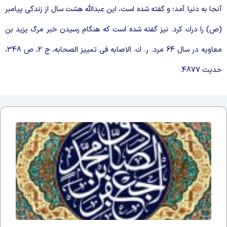
ن‏جا به دنيا آمد؛ و گفته شده است، اين عبدالله هشت سال از زندگى پيامبر
ص) را درك كرد. نيز گفته شده است كه هنگام رسيدن خبر مرگ يزيد بن
معاويه در سال 64 مرد. ر. ك. الاصابه فى تمييز الصحابه، ج 2، ص 348،
ديث 4877.
اَلسَلامُ
عَلَیکَ یا
اَبا
عَبدِاللّهِ
یا
جَعفَرَ
بنَ
مُحَمَّدٍ
الصّادِق