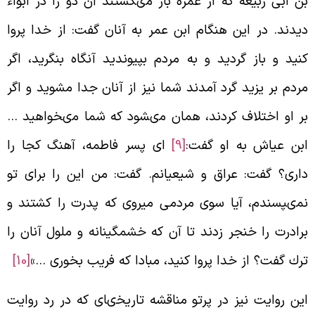
ن ابى ربيعه كه از عمره باز مى‏گشتند آن دو را در ابواء
يدند. در اين هنگام ابن عمر به آنان گفت: از خدا پروا
نيد و باز گرديد و به مردم بپيونديد آن‏گاه بنگريد، اگر
ردم بر يزيد گرد آمدند شما نيز از آنان جدا مشويد و اگر
ر او اختلاف كردند، همان مى‏شود كه شما مى‏خواهيد …
بن عياش به او گفت:
[9]
اى پسر فاطمه، آهنگ كجا را
ارى؟ گفت: عراق و شيعيانم. گفت: من اين را براى تو
مى‏پسندم، آيا سوى مردمى میروى كه پدرت را كشتند و
رادرت را خنجر زدند تا آن كه خشمگينانه و ملول آنان را
رك گفت؟ از خدا پروا كنيد، مبادا كه فريب بخورى …»
[10]
ين روايت نيز در پرتو مناقشه تاريخى‏اى كه در رد روايت