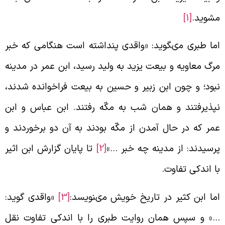
شويد.
[1]
ما طبرى مى‏گويد: «واقدى پنداشته است هنگامى كه خبر
رگ معاويه و بيعت يزيد به وليد رسيد، ابن عمر در مدينه
بود؛ و چون ابن زبير و حسين به بيعت فراخوانده شدند،
پذيرفتند و همان شب به مكّه رفتند. ابن عباس و ابن
مر كه در حال آمدن از مكّه بودند به آن دو برخوردند و
رسيدند: از مدينه چه خبر …»
[2]
تا پايان گزارش ابن اثير
ا اندكى تفاوت.
ما ابن كثير در تاريخ خويش مى‏نويسد:
[3]
«واقدى گويد:
» و سپس همان روايت طبرى را با اندكى تفاوت نقل