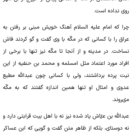
وى نداده است.
را كه امام عليه السلام آهنگ خويش مبنى بر رفتن به
راق را با كسانى كه در مكّه با وى گفت و گو كردند فاش
ساخت. در مدينه و از آن‏جا تا مكّه نيز تنها با برخى از
فراد مورد اعتماد مثل ام‏سلمه و محمد بن حنفيه از اين
يت پرده برداشتند، ولى با كسانى چون عبدالله مطيع
دوى و امثال او تنها همين اندازه گفتند كه به مكّه
ى‏روند.
بدالله بن عيّاش ياد شده نيز نه با اهل بيت قرابتى دارد و
ه دوستاى، بلكه از ظاهر متن گفت و گويى كه ابن عساكر