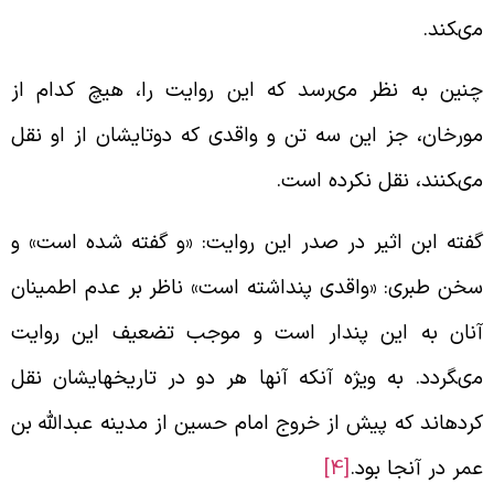
ى‏كند.
نين به نظر مى‏رسد كه اين روايت را، هيچ كدام از
ورخان، جز اين سه تن و واقدى كه دوتايشان از او نقل
ى‏كنند، نقل نكرده است.
فته ابن اثير در صدر اين روايت: «و گفته شده است» و
خن طبرى: «واقدى پنداشته است» ناظر بر عدم اطمينان
نان به اين پندار است و موجب تضعيف اين روايت
ى‏گردد. به ويژه آن‏كه آن‏ها هر دو در تاريخ‏هايشان نقل
رده‏اند كه پيش از خروج امام حسين از مدينه عبدالله بن
مر در آن‏جا بود.
[4]