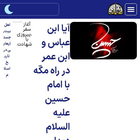
آغاز
آيا ابن
اهل
سفر
بیت
,
،پیروزی
جست
با
عباس و
شهادت
ارهای
ی در
ابن عمر
تاری
خ
در راه مكّه
اسلا
م
با امام
حسین
علیه
السلام