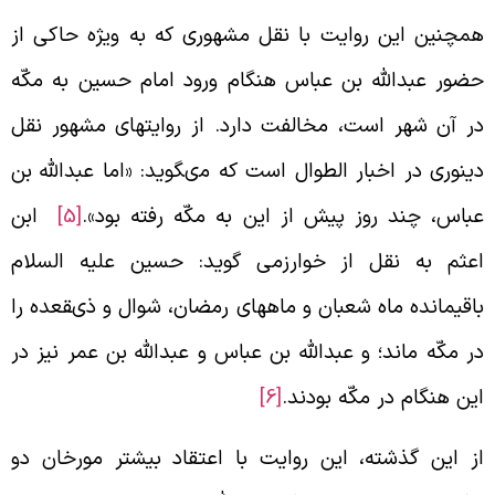
مچنين اين روايت با نقل مشهورى كه به ويژه حاكى از
ضور عبدالله بن عباس هنگام ورود امام حسين به مكّه
ر آن شهر است، مخالفت دارد. از روايت‏هاى مشهور نقل
ينورى در اخبار الطوال است كه مى‏گويد: «اما عبدالله بن
باس، چند روز پيش از اين به مكّه رفته بود».
[5]
ابن
عثم به نقل از خوارزمى گويد: حسين عليه السلام
اقيمانده ماه شعبان و ماه‏هاى رمضان، شوال و ذى‏قعده را
ر مكّه ماند؛ و عبدالله بن عباس و عبدالله بن عمر نيز در
ين هنگام در مكّه بودند.
[6]
ز اين گذشته، اين روايت با اعتقاد بيش‏تر مورخان دو