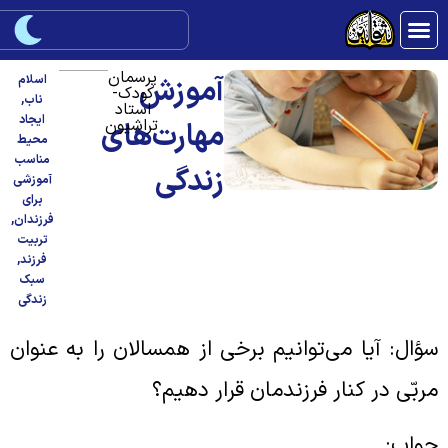
پرسمان
آموزش
اسلام
کودک-
ناب
,
استاد
ایجاد
تراشیون
مهارت‌های
محیط
مناسب
زندگی
آموزشی
برای
فرزندان
,
تربیت
فرزند
,
سبک
زندگی
ؤال: آیا می‌توانیم برخی از همسالان را به عنوان
ربّی در کنار فرزندمان قرار دهیم؟
واب: