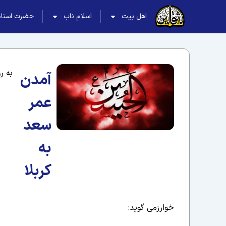
اهل بیت
اسلام ناب
حضرت استاد
به ر
آمدن
عمر
سعد
به
کربلا
خوارزمی گوید: