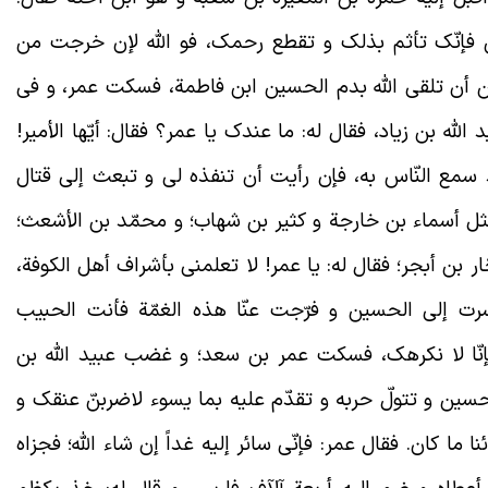
ن فإنّک تأثم بذلک و تقطع رحمک، فو الله لإن خرجت من
ن أن تلقی الله بدم الحسین ابن فاطمة، فسکت عمر، و فی
الله بن زیاد، فقال له: ما عندک یا عمر؟ فقال: أیّها الأمیر!
 سمع النّاس به، فإن رأیت أن تنفذه لی و تبعث إلی قتال
ثل أسماء بن خارجة و کثیر بن شهاب؛ و محمّد بن الأشعث؛
 بن أبجر؛ فقال له: یا عمر! لا تعلمنی بأشراف أهل الکوفة،
سرت إلی الحسین و فرّجت عنّا هذه الغمّة فأنت الحبیب
ک فإنّا لا نکرهک، فسکت عمر بن سعد؛ و غضب عبید الله بن
لحسین و تتولّ حربه و تقدّم علیه بما یسوء لاضربنّ عنقک و
 ما کان. فقال عمر: فإنّی سائر إلیه غداً إن شاء الله؛ فجزاه