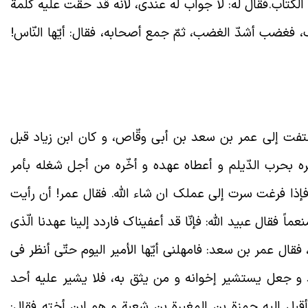
لكتاب.فقال له: لا جواب له عندی، لأنّه قد حقّت عليه كلمة
ک، فغضب أشدّ الغضب، ثمّ جمع أصحابه، فقال: أيّها النّاس!
لتفت إلی عمر بن سعد بن أبی وقّاص، و کان ابن زیاد قبل
أمره بحرب الدّیلم و أعطاه عهده و أخّره من أجل شغله بأمر
 فإذا فرغت سرت إلی عملک ان شاء الله. فقال عمر! أن رأیت
ً فقال عبید الله: فإنّا قد أعفیناک فاردد إلینا عهدنا الّذی
ال عمر بن سعد: فامهلنی أیّها الأمیر الیوم حتّی أنظر فی
و جعل یستشیر إخوانه و من یثق به، فلا یشیر علیه أحد
و أقبل إلیه حمزة بن المغیرة بن شعبة و هو ابن أخته فقال: