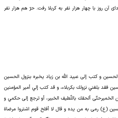
ی آن روز با چهار هزار نفر به کربلا رفت. حرّ هم هزار نفر
الحسین و كتب إلى عبيد الله بن زياد يخبره بنزول الحسين
سين فقد بلغني نزولك بكربلاء، و قد كتب إلي أمير المؤمنين
من الخمیرحتّی ألحقك باللّطيف الخبير، أو ترجع إلى حكمي و
حسين (ع) رمى به من یده و قال لا أفلح قوم اشتروا مرضاة