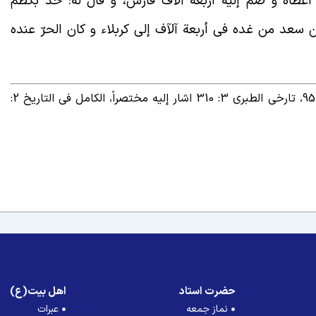
أعطاه و ضم إلیه أربعة آلآف فارس، و قال له: خذ بکظم
 سعد من غده فی أربعة آلآف إلی کربلاء و کان الحرّ عنده
– مقتل الحسین (ع) 1: 239، الفتوح لابن اعثم 5: 95، تارخی الطبری 3: 310 اشار إلیه مختصراً، الکامل فی التاریخ 2:
حضرت استاد
اهل بیت(ع)
نماز جمعه
عبرات