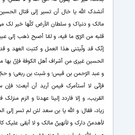
أنشدک الله یا خال أن تسیر إلی قتال الحسی
مالک و دنیاک و سلطان الأرض کلّها خیر لک م
قلبه من الرّیّ ما فیه، و لمّا أصبح ذهب إلی عبید 
إنّک قد ولّیتنی هذا العمل و کتبت العهد و قد
الحسین غیری من أشراف أهل الکوفة فإنّ بها م
و عبد الرّحمن بن قیس؛ و شبث بن ربعی؛ و حجّار
فإنّی لا أستأمرک فیمن أرید أن أبعث؛ فإن 
القریب، و إلا فاردد إلینا عهدنا و الزم منزل
زیاد، فقال: و الله یا بن سعد لئن لم تسر إلی ا
لأهدمنّ دارک و لأنهینّ مالک و لا أبقی علیک کائنا