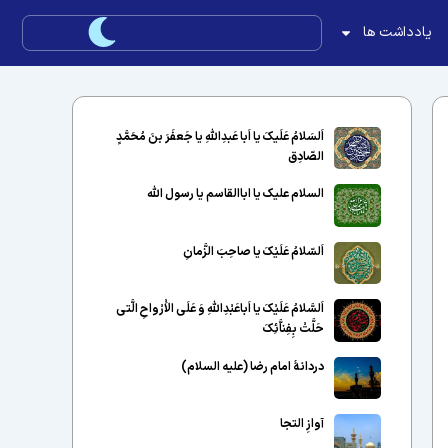
یادداشت ها
اَلسَلامُ عَلَیکَ یا اَبا عَبدِاللّهِ یا جَعفَرَ بنَ مُحَمَّدٍ
الصّادِق
السلام علیک یا اباالقاسم یا رسول الله
اَلسّلامُ عَلَیْکَ یا صاحِبَ الزَّمانِ
اَلسَّلامُ عَلَیْکَ یا اَباعَبْدِاللَّهِ وَ عَلَى الاَْرْواحِ الَّتى
حَلَّتْ بِفِناَّئِکَ
دردانهٔ امام رضا (علیه السلام)
آوازِ التجا