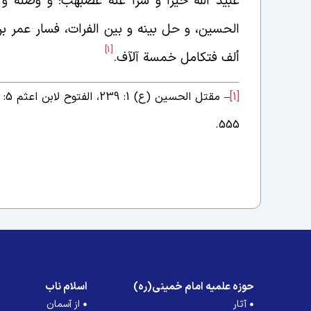
عبید الله خیرا و سرا عنه غضبهب؛ و وصله و 
الحسین، و حل بینه و بین الفرات، فسار عمر بن
[1]
ألف فتکامل خمسة آلآف.
[1]
555.
حوزه علمیه امام خمینی(ره)
اسلام ناب
آثار
از آسمان