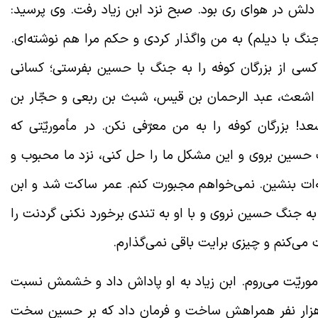
لش در هوای ری بود. صبح نزد ابن زیاد رفت. وی پرسید:
نگ با دیلم) به من واگذار کردی و حکم مرا هم نوشته‌ای.
کسی از بزرگان کوفه را به جنگ با حسین بفرستی؛ کسانی
د اشعث، عبد الرحمان بن قیس، شبث بن ربعی و حجّار بن
د! بزرگان کوفه را به من معرّفی نکن. در مأموریّتی که
گ حسین بروی و این مشکل ما را حل کنی، نزد ما محبوب و
انه‌ات بنشین. نمی‌خواهم مجبورت کنم. عمر ساکت شد و ابن
 جنگ حسین نروی و با او به تندی برخورد نکنی گردنت را
رت می‌کنم و چیزی برایت باقی نمی‌گذارم.
وریّت می‌روم. ابن زیاد به او پاداش داد و خشمش نسبت
ار هزار نفر همراهش ساخت و فرمان داد که بر حسین سخت