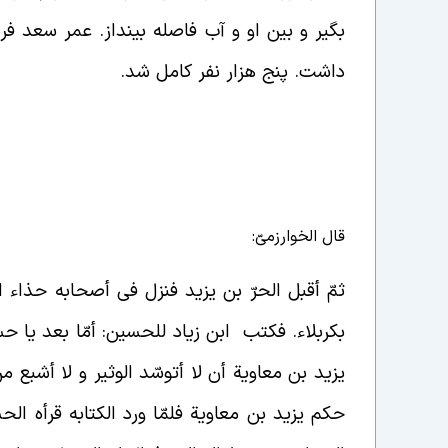
بگیر و بین او و آب فاصله بینداز. عمر سعد فردا
داشت. پنج هزار نفر کامل شد.
قال الخوارزمیّ:
ثمّ أقبل الحرّ بن يزيد فنزل فی أصحابه حذاء 
بكربلاء. فكتب ابن زياد للحسين: أمّا بعد يا ح
يزيد بن معاوية أن لا أتوسّد الوثير و لا أشبع 
حكم يزيد بن معاوية فلمّا ورد الكتابه قرأه ال