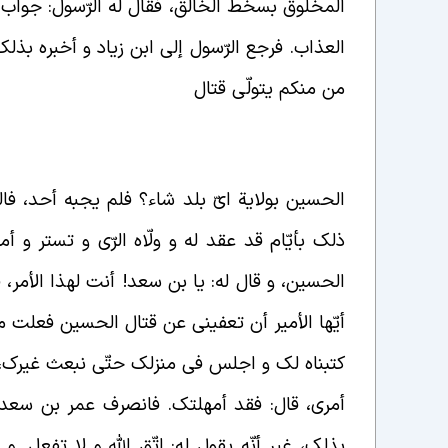
المخلوق بسخط الخالق، فقال له الرّسول: جواب ا
العذاب. فرجع الرّسول إلی ابن زياد و أخبره بذل
من منكم یتولّى قتال
الحسین بولایة ایّ بلد شاء؟ فلم یجبه أحد، فا
ذلک بأیّام قد عقد له و ولّاه الرّی و تستر و 
الحسین، و قال له: یا بن سعد! أنت لهذا الأمر،
أیّها الأمیر أن تعفینی عن قتال الحسین فعلت منعما
کتبناه لک و اجلس فی منزلک حتّی نبعث غیرک، فق
أمری، قال: فقد أمهلتک. فانصرف عمر بن سعد 
بذلک، غیر أنّه یقول له: اتّق الله و لا تفعل. 